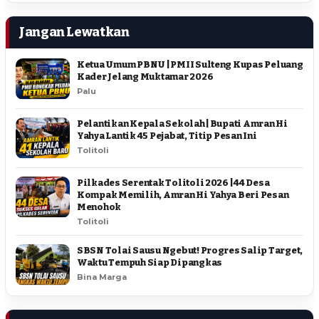
Jangan Lewatkan
Ketua Umum PBNU | PMII Sulteng Kupas Peluang
Kader Jelang Muktamar 2026
Palu
Pelantikan Kepala Sekolah | Bupati Amran Hi
Yahya Lantik 45 Pejabat, Titip Pesan Ini
Tolitoli
Pilkades Serentak Tolitoli 2026 | 44 Desa
Kompak Memilih, Amran Hi Yahya Beri Pesan
Menohok
Tolitoli
SBSN Tolai Sausu Ngebut! Progres Salip Target,
Waktu Tempuh Siap Dipangkas
Bina Marga