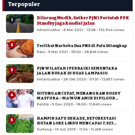
Terpopuler
Dilarang Mudik, Satker PJN I Perintah PPK
1
Standby Jaga Kondisi Jalan
Infrastruktur • 6 Mei 2021 - 13:38 • 132,944 views
2
Terlibat Narkoba Dua PNS di Palu Ditangkap
Palu • 9 Mei 2021 - 05:02 • 28,845 views
PJN WILAYAH I PERBAIKI SEMENTARA
3
JALAN RUSAK DI RUAS LAMPASIO
Infrastruktur • 28 Okt 2020 - 07:51 • 13,857 views
HITUNGAN CEPAT, MENANGKAN RUSDY
4
MASTURA – MA’MUN AMIR DI PILGUB
SULTENG
Politik • 9 Des 2020 - 18:00 • 11,849 views
HAMPIR SATU DEKADE, DEFORESTASI
5
HUTAN LORE LINDU MENCAPAI 7,923
HEKTAR
Sulteng • 19 Jun 2019 - 11:34 • 11,458 views