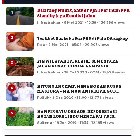
Dilarang Mudik, Satker PJN I Perintah PPK
1
Standby Jaga Kondisi Jalan
Infrastruktur • 6 Mei 2021 - 13:38 • 136,386 views
2
Terlibat Narkoba Dua PNS di Palu Ditangkap
Palu • 9 Mei 2021 - 05:02 • 29,903 views
PJN WILAYAH I PERBAIKI SEMENTARA
3
JALAN RUSAK DI RUAS LAMPASIO
Infrastruktur • 28 Okt 2020 - 07:51 • 15,428 views
HITUNGAN CEPAT, MENANGKAN RUSDY
4
MASTURA – MA’MUN AMIR DI PILGUB
SULTENG
Politik • 9 Des 2020 - 18:00 • 12,779 views
HAMPIR SATU DEKADE, DEFORESTASI
5
HUTAN LORE LINDU MENCAPAI 7,923
HEKTAR
Sulteng • 19 Jun 2019 - 11:34 • 12,195 views