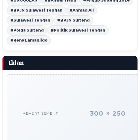
#UNGGULAN
##Anwar Hafid
#Pilgub Sulteng 2024
#BPJN Sulawesi Tengah
#Ahmad Ali
#Sulawesi Tengah
#BPJN Sulteng
#Polda Sulteng
#Politik Sulawesi Tengah
#Reny Lamadjido
Iklan
300 × 250
ADVERTISEMENT