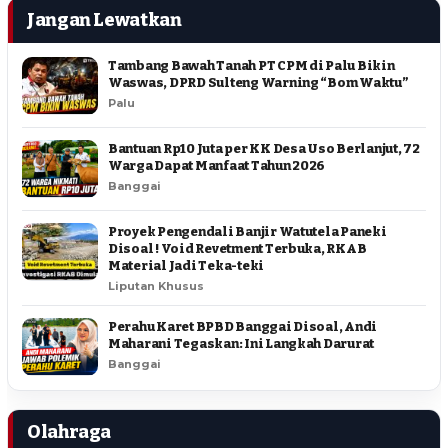
Jangan Lewatkan
Tambang Bawah Tanah PT CPM di Palu Bikin
Waswas, DPRD Sulteng Warning “Bom Waktu”
Palu
Bantuan Rp10 Juta per KK Desa Uso Berlanjut, 72
Warga Dapat Manfaat Tahun 2026
Banggai
Proyek Pengendali Banjir Watutela Paneki
Disoal ! Void Revetment Terbuka, RKAB
Material Jadi Teka-teki
Liputan Khusus
Perahu Karet BPBD Banggai Disoal, Andi
Maharani Tegaskan: Ini Langkah Darurat
Banggai
Olahraga