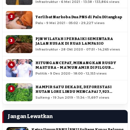
Infrastruktur • 6 Mei 2021 - 13:38 • 133,864 views
2
Terlibat Narkoba Dua PNS di Palu Ditangkap
Palu • 9 Mei 2021 - 05:02 • 29,227 views
PJN WILAYAH I PERBAIKI SEMENTARA
3
JALAN RUSAK DI RUAS LAMPASIO
Infrastruktur • 28 Okt 2020 - 07:51 • 14,265 views
HITUNGAN CEPAT, MENANGKAN RUSDY
4
MASTURA – MA’MUN AMIR DI PILGUB
SULTENG
Politik • 9 Des 2020 - 18:00 • 12,153 views
HAMPIR SATU DEKADE, DEFORESTASI
5
HUTAN LORE LINDU MENCAPAI 7,923
HEKTAR
Sulteng • 19 Jun 2019 - 11:34 • 11,697 views
Jangan Lewatkan
Ketua Umum PBNU | PMII Sulteng Kupas Peluang