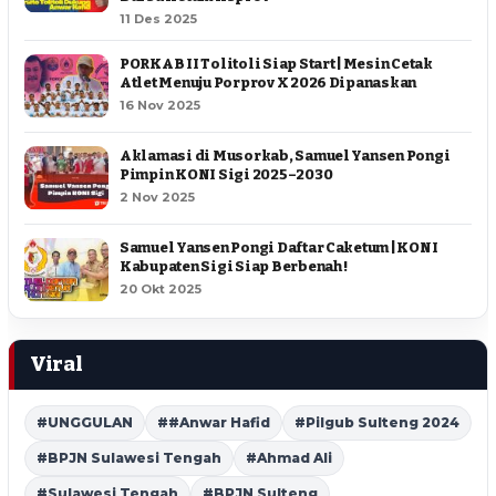
11 Des 2025
PORKAB II Tolitoli Siap Start | Mesin Cetak
Atlet Menuju Porprov X 2026 Dipanaskan
16 Nov 2025
Aklamasi di Musorkab, Samuel Yansen Pongi
Pimpin KONI Sigi 2025–2030
2 Nov 2025
Samuel Yansen Pongi Daftar Caketum | KONI
Kabupaten Sigi Siap Berbenah !
20 Okt 2025
Viral
#UNGGULAN
##Anwar Hafid
#Pilgub Sulteng 2024
#BPJN Sulawesi Tengah
#Ahmad Ali
#Sulawesi Tengah
#BPJN Sulteng