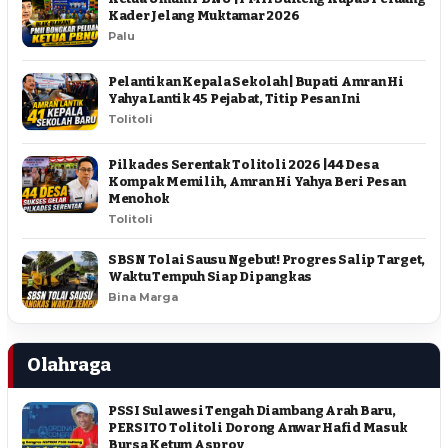
Kader Jelang Muktamar 2026
Palu
Pelantikan Kepala Sekolah | Bupati Amran Hi
Yahya Lantik 45 Pejabat, Titip Pesan Ini
Tolitoli
Pilkades Serentak Tolitoli 2026 | 44 Desa
Kompak Memilih, Amran Hi Yahya Beri Pesan
Menohok
Tolitoli
SBSN Tolai Sausu Ngebut! Progres Salip Target,
Waktu Tempuh Siap Dipangkas
Bina Marga
Olahraga
PSSI Sulawesi Tengah Diambang Arah Baru,
PERSITO Tolitoli Dorong Anwar Hafid Masuk
Bursa Ketum Asprov