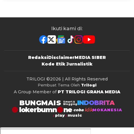
Ikuti kami di:
Redaksi
Disclaimer
MEDIA SIBER
Kode Etik Jurnalistik
TRILOGI
©2026 | All Rights Reserved
Pembuat Tema Oleh
Trilogi
A Group Member of
PT TRILOGI GRAHA MEDIA
BUNGMAIS
INDOBRITA
Smart &
Blogging
lokerbumn
klik
coba
MOKANESIA
play
music