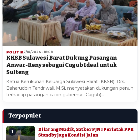
POLITIK
7/10/2024 - 18:08
KKSB Sulawesi Barat Dukung Pasangan
Anwar-Reny sebagai Cagub Ideal untuk
Sulteng
Ketua Kerukunan Keluarga Sulawesi Barat (KKSB), Drs.
Baharuddin Tandriwali, M.Si, menyatakan dukungan penuh
terhadap pasangan calon gubernur (Cagub)…
Terpopuler
Dilarang Mudik, Satker PJN I Perintah PPK
1
Standby Jaga Kondisi Jalan