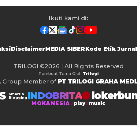
Ikuti kami di:
ksi
Disclaimer
MEDIA SIBER
Kode Etik Jurnal
TRILOGI
©2026 | All Rights Reserved
Pembuat Tema Oleh
Trilogi
A Group Member of
PT TRILOGI GRAHA MEDI
S
lokerbu
INDOBRITA
Smart &
Blogging
MOKANESIA
play
music