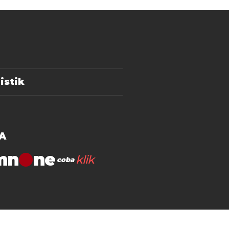
istik
A
mn
klik
coba