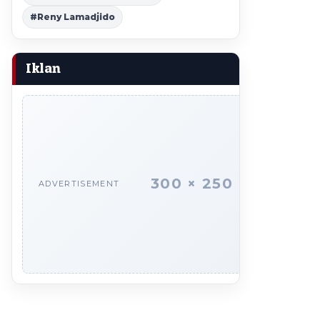
#Reny Lamadjido
Iklan
300 × 250
ADVERTISEMENT