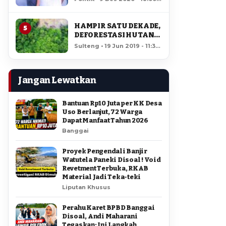
AMIR DI PILGUB
12,314 views
SULTENG
HAMPIR SATU DEKADE,
5
DEFORESTASI HUTAN
LORE LINDU MENCAPAI
Sulteng • 19 Jun 2019 - 11:34
7,923 HEKTAR
• 11,831 views
Jangan Lewatkan
Bantuan Rp10 Juta per KK Desa
Uso Berlanjut, 72 Warga
Dapat Manfaat Tahun 2026
Banggai
Proyek Pengendali Banjir
Watutela Paneki Disoal ! Void
Revetment Terbuka, RKAB
Material Jadi Teka-teki
Liputan Khusus
Perahu Karet BPBD Banggai
Disoal, Andi Maharani
Tegaskan: Ini Langkah