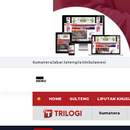
Sumatera
Jabar
Jateng
Jatim
Sulawesi
MENU
HOME
SULTENG
LIPUTAN KHUS
Sumatera