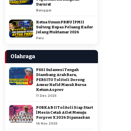
Darurat
Banggai
Ketua Umum PBNU | PMII
Sulteng Kupas Peluang Kader
Jelang Muktamar 2026
Palu
Olahraga
PSSI Sulawesi Tengah
Diambang Arah Baru,
PERSITO Tolitoli Dorong
Anwar Hafid Masuk Bursa
Ketum Asprov
11 Des 2025
PORKAB II Tolitoli Siap Start
| Mesin Cetak Atlet Menuju
Porprov X 2026 Dipanaskan
16 Nov 2025