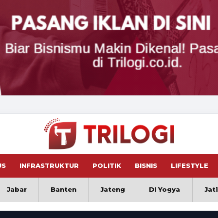
US
INFRASTRUKTUR
POLITIK
BISNIS
LIFESTYLE
Jabar
Banten
Jateng
DI Yogya
Jat