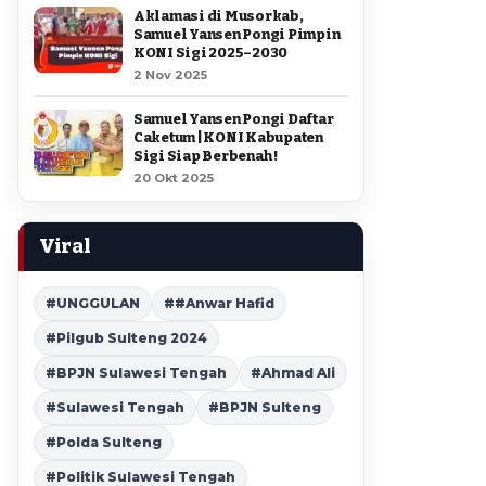
Aklamasi di Musorkab,
Samuel Yansen Pongi Pimpin
KONI Sigi 2025–2030
2 Nov 2025
Samuel Yansen Pongi Daftar
Caketum | KONI Kabupaten
Sigi Siap Berbenah !
20 Okt 2025
Viral
#UNGGULAN
##Anwar Hafid
#Pilgub Sulteng 2024
#BPJN Sulawesi Tengah
#Ahmad Ali
#Sulawesi Tengah
#BPJN Sulteng
#Polda Sulteng
#Politik Sulawesi Tengah