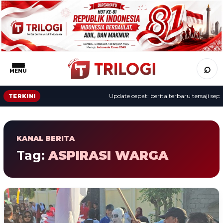
⌕
MENU
Update cepat: berita terbaru tersaji sepa
TERKINI
KANAL BERITA
Tag:
ASPIRASI WARGA