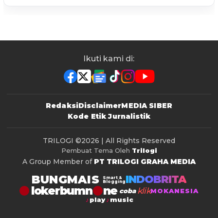
Ikuti kami di:
Redaksi
Disclaimer
MEDIA SIBER
Kode Etik Jurnalistik
TRILOGI
©2026 | All Rights Reserved
Pembuat Tema Oleh
Trilogi
A Group Member of
PT TRILOGI GRAHA MEDIA
BUNGMAIS
INDOBRITA
Smart &
Blogging
lokerbumn
klik
coba
MOKANESIA
play
music