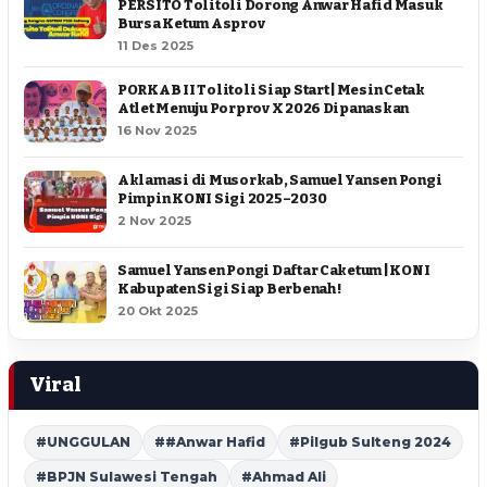
PERSITO Tolitoli Dorong Anwar Hafid Masuk
Bursa Ketum Asprov
11 Des 2025
PORKAB II Tolitoli Siap Start | Mesin Cetak
Atlet Menuju Porprov X 2026 Dipanaskan
16 Nov 2025
Aklamasi di Musorkab, Samuel Yansen Pongi
Pimpin KONI Sigi 2025–2030
2 Nov 2025
Samuel Yansen Pongi Daftar Caketum | KONI
Kabupaten Sigi Siap Berbenah !
20 Okt 2025
Viral
#UNGGULAN
##Anwar Hafid
#Pilgub Sulteng 2024
#BPJN Sulawesi Tengah
#Ahmad Ali