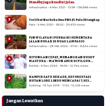
Standby Jaga Kondisi Jalan
Infrastruktur • 6 Mei 2021 - 13:38 • 136,568 views
2
Terlibat Narkoba Dua PNS di Palu Ditangkap
Palu • 9 Mei 2021 - 05:02 • 29,933 views
PJN WILAYAH I PERBAIKI SEMENTARA
3
JALAN RUSAK DI RUAS LAMPASIO
Infrastruktur • 28 Okt 2020 - 07:51 • 15,524 views
HITUNGAN CEPAT, MENANGKAN RUSDY
4
MASTURA – MA’MUN AMIR DI PILGUB
SULTENG
Politik • 9 Des 2020 - 18:00 • 12,794 views
HAMPIR SATU DEKADE, DEFORESTASI
5
HUTAN LORE LINDU MENCAPAI 7,923
HEKTAR
Sulteng • 19 Jun 2019 - 11:34 • 12,225 views
Jangan Lewatkan