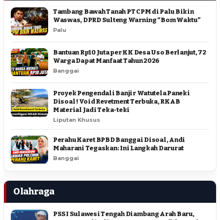
Tambang Bawah Tanah PT CPM di Palu Bikin
Waswas, DPRD Sulteng Warning “Bom Waktu”
Palu
Bantuan Rp10 Juta per KK Desa Uso Berlanjut, 72
Warga Dapat Manfaat Tahun 2026
Banggai
Proyek Pengendali Banjir Watutela Paneki
Disoal ! Void Revetment Terbuka, RKAB
Material Jadi Teka-teki
Liputan Khusus
Perahu Karet BPBD Banggai Disoal, Andi
Maharani Tegaskan: Ini Langkah Darurat
Banggai
Olahraga
PSSI Sulawesi Tengah Diambang Arah Baru,