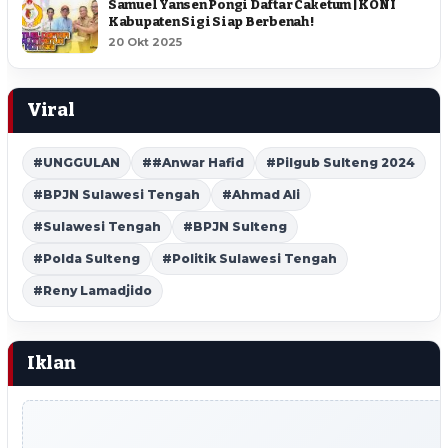
Samuel Yansen Pongi Daftar Caketum | KONI
Kabupaten Sigi Siap Berbenah !
20 Okt 2025
Viral
#UNGGULAN
##Anwar Hafid
#Pilgub Sulteng 2024
#BPJN Sulawesi Tengah
#Ahmad Ali
#Sulawesi Tengah
#BPJN Sulteng
#Polda Sulteng
#Politik Sulawesi Tengah
#Reny Lamadjido
Iklan