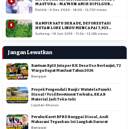
4
MASTURA – MA’MUN AMIR DI PILGUB
SULTENG
Politik • 9 Des 2020 - 18:00 • 12,701 views
HAMPIR SATU DEKADE, DEFORESTASI
5
HUTAN LORE LINDU MENCAPAI 7,923
HEKTAR
Sulteng • 19 Jun 2019 - 11:34 • 12,165 views
Jangan Lewatkan
Bantuan Rp10 Juta per KK Desa Uso Berlanjut, 72
Warga Dapat Manfaat Tahun 2026
Banggai
Proyek Pengendali Banjir Watutela Paneki
Disoal ! Void Revetment Terbuka, RKAB
Material Jadi Teka-teki
Liputan Khusus
Perahu Karet BPBD Banggai Disoal, Andi
Maharani Tegaskan: Ini Langkah Darurat
Banggai