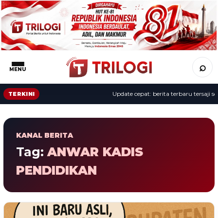
⌕
MENU
Update cepat: berita terbaru tersaji sep
TERKINI
KANAL BERITA
Tag:
ANWAR KADIS
PENDIDIKAN