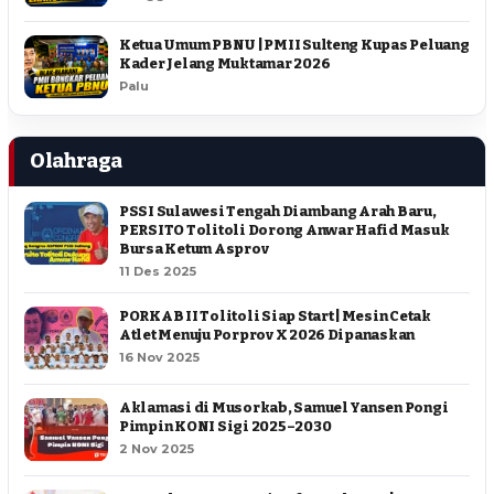
Ketua Umum PBNU | PMII Sulteng Kupas Peluang
Kader Jelang Muktamar 2026
Palu
Olahraga
PSSI Sulawesi Tengah Diambang Arah Baru,
PERSITO Tolitoli Dorong Anwar Hafid Masuk
Bursa Ketum Asprov
11 Des 2025
PORKAB II Tolitoli Siap Start | Mesin Cetak
Atlet Menuju Porprov X 2026 Dipanaskan
16 Nov 2025
Aklamasi di Musorkab, Samuel Yansen Pongi
Pimpin KONI Sigi 2025–2030
2 Nov 2025