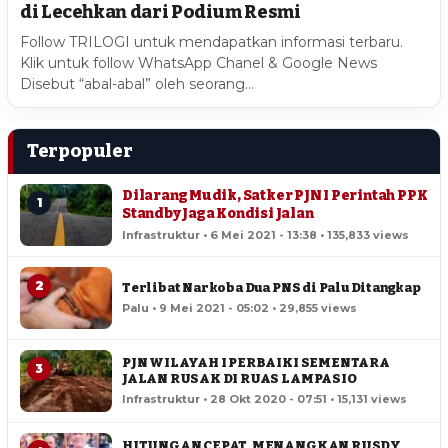
di Lecehkan dari Podium Resmi
Follow TRILOGI untuk mendapatkan informasi terbaru.
Klik untuk follow WhatsApp Chanel & Google News
Disebut “abal-abal” oleh seorang…
Terpopuler
Dilarang Mudik, Satker PJN I Perintah PPK
1
Standby Jaga Kondisi Jalan
Infrastruktur • 6 Mei 2021 - 13:38 • 135,833 views
2
Terlibat Narkoba Dua PNS di Palu Ditangkap
Palu • 9 Mei 2021 - 05:02 • 29,855 views
PJN WILAYAH I PERBAIKI SEMENTARA
3
JALAN RUSAK DI RUAS LAMPASIO
Infrastruktur • 28 Okt 2020 - 07:51 • 15,131 views
HITUNGAN CEPAT, MENANGKAN RUSDY