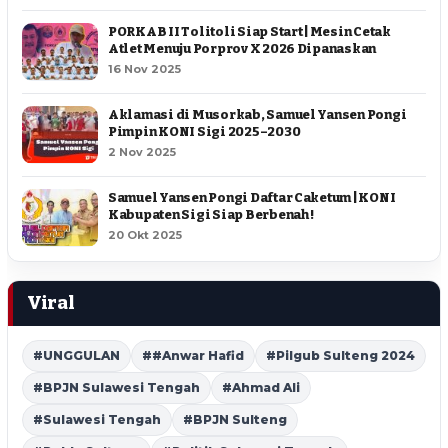
PORKAB II Tolitoli Siap Start | Mesin Cetak
Atlet Menuju Porprov X 2026 Dipanaskan
16 Nov 2025
Aklamasi di Musorkab, Samuel Yansen Pongi
Pimpin KONI Sigi 2025–2030
2 Nov 2025
Samuel Yansen Pongi Daftar Caketum | KONI
Kabupaten Sigi Siap Berbenah !
20 Okt 2025
Viral
#UNGGULAN
##Anwar Hafid
#Pilgub Sulteng 2024
#BPJN Sulawesi Tengah
#Ahmad Ali
#Sulawesi Tengah
#BPJN Sulteng