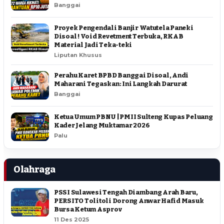
Banggai
Proyek Pengendali Banjir Watutela Paneki
Disoal ! Void Revetment Terbuka, RKAB
Material Jadi Teka-teki
Liputan Khusus
Perahu Karet BPBD Banggai Disoal, Andi
Maharani Tegaskan: Ini Langkah Darurat
Banggai
Ketua Umum PBNU | PMII Sulteng Kupas Peluang
Kader Jelang Muktamar 2026
Palu
Olahraga
PSSI Sulawesi Tengah Diambang Arah Baru,
PERSITO Tolitoli Dorong Anwar Hafid Masuk
Bursa Ketum Asprov
11 Des 2025