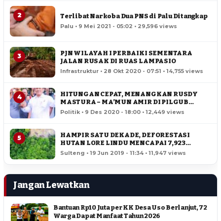
2
Terlibat Narkoba Dua PNS di Palu Ditangkap
Palu • 9 Mei 2021 - 05:02 • 29,596 views
PJN WILAYAH I PERBAIKI SEMENTARA
3
JALAN RUSAK DI RUAS LAMPASIO
Infrastruktur • 28 Okt 2020 - 07:51 • 14,755 views
HITUNGAN CEPAT, MENANGKAN RUSDY
4
MASTURA – MA’MUN AMIR DI PILGUB
SULTENG
Politik • 9 Des 2020 - 18:00 • 12,449 views
HAMPIR SATU DEKADE, DEFORESTASI
5
HUTAN LORE LINDU MENCAPAI 7,923
HEKTAR
Sulteng • 19 Jun 2019 - 11:34 • 11,947 views
Jangan Lewatkan
Bantuan Rp10 Juta per KK Desa Uso Berlanjut, 72
Warga Dapat Manfaat Tahun 2026