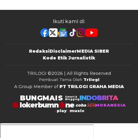
Ikuti kami di:
Redaksi
Disclaimer
MEDIA SIBER
Kode Etik Jurnalistik
TRILOGI
©2026 | All Rights Reserved
Pembuat Tema Oleh
Trilogi
A Group Member of
PT TRILOGI GRAHA MEDIA
BUNGMAIS
INDOBRITA
Smart &
Blogging
lokerbumn
klik
coba
MOKANESIA
play
music