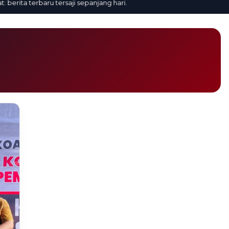
erita terbaru tersaji sepanjang hari.