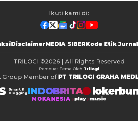
Ikuti kami di:
ksi
Disclaimer
MEDIA SIBER
Kode Etik Jurnal
TRILOGI
©2026 | All Rights Reserved
Pembuat Tema Oleh
Trilogi
A Group Member of
PT TRILOGI GRAHA MEDI
S
lokerbu
INDOBRITA
Smart &
Blogging
MOKANESIA
play
music