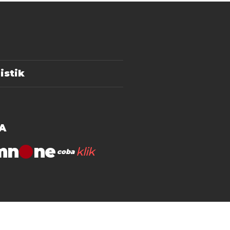
istik
A
mn
klik
coba