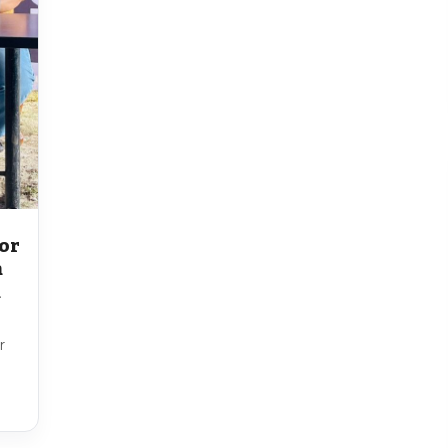
or
n
n
r
n