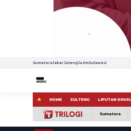
Sumatera
Jabar
Jateng
Jatim
Sulawesi
MENU
HOME
SULTENG
LIPUTAN KHUS
Sumatera