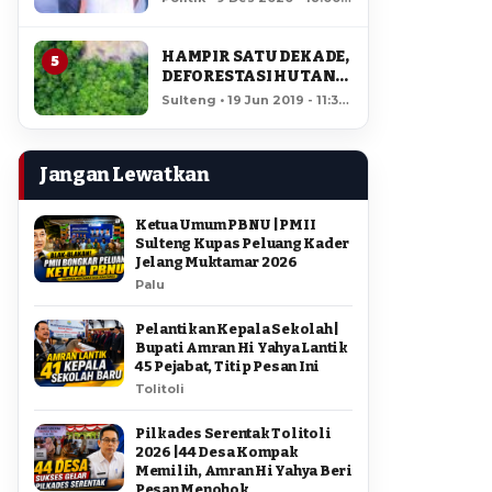
AMIR DI PILGUB
12,153 views
SULTENG
HAMPIR SATU DEKADE,
5
DEFORESTASI HUTAN
LORE LINDU MENCAPAI
Sulteng • 19 Jun 2019 - 11:34
7,923 HEKTAR
• 11,697 views
Jangan Lewatkan
Ketua Umum PBNU | PMII
Sulteng Kupas Peluang Kader
Jelang Muktamar 2026
Palu
Pelantikan Kepala Sekolah |
Bupati Amran Hi Yahya Lantik
45 Pejabat, Titip Pesan Ini
Tolitoli
Pilkades Serentak Tolitoli
2026 | 44 Desa Kompak
Memilih, Amran Hi Yahya Beri
Pesan Menohok