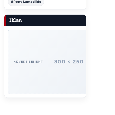
#Reny Lamadjido
Iklan
300 × 250
ADVERTISEMENT