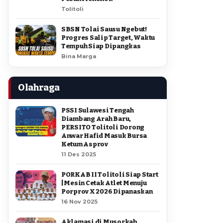
Tolitoli
SBSN Tolai Sausu Ngebut!
Progres Salip Target, Waktu
Tempuh Siap Dipangkas
Bina Marga
Olahraga
PSSI Sulawesi Tengah
Diambang Arah Baru,
PERSITO Tolitoli Dorong
Anwar Hafid Masuk Bursa
Ketum Asprov
11 Des 2025
PORKAB II Tolitoli Siap Start
| Mesin Cetak Atlet Menuju
Porprov X 2026 Dipanaskan
16 Nov 2025
Aklamasi di Musorkab,