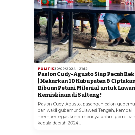
POLITIK
30/09/2024 - 21:12
Paslon Cudy-Agusto Siap Pecah Rek
| Mekarkan 10 Kabupaten & Ciptaka
Ribuan Petani Milenial untuk Lawa
Kemiskinan di Sulteng !
Paslon Cudy-Agusto, pasangan calon gubernu
dan wakil gubernur Sulawesi Tengah, kembali
mempertegas komitmennya dalam pemiliha
kepala daerah 2024…