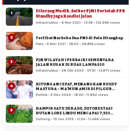
Dilarang Mudik, Satker PJN I Perintah PPK
1
Standby Jaga Kondisi Jalan
Infrastruktur • 6 Mei 2021 - 13:38 • 132,965 views
2
Terlibat Narkoba Dua PNS di Palu Ditangkap
Palu • 9 Mei 2021 - 05:02 • 28,856 views
PJN WILAYAH I PERBAIKI SEMENTARA
3
JALAN RUSAK DI RUAS LAMPASIO
Infrastruktur • 28 Okt 2020 - 07:51 • 13,871 views
HITUNGAN CEPAT, MENANGKAN RUSDY
4
MASTURA – MA’MUN AMIR DI PILGUB
SULTENG
Politik • 9 Des 2020 - 18:00 • 11,862 views
HAMPIR SATU DEKADE, DEFORESTASI
5
HUTAN LORE LINDU MENCAPAI 7,923
HEKTAR
Sulteng • 19 Jun 2019 - 11:34 • 11,466 views