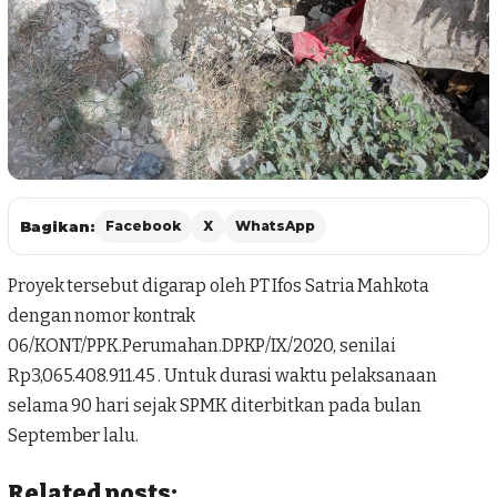
Bagikan:
Facebook
X
WhatsApp
Proyek tersebut digarap oleh PT Ifos Satria Mahkota
dengan nomor kontrak
06/KONT/PPK.Perumahan.DPKP/IX/2020, senilai
Rp3,065.408.911.45 . Untuk durasi waktu pelaksanaan
selama 90 hari sejak SPMK diterbitkan pada bulan
September lalu.
Related posts: