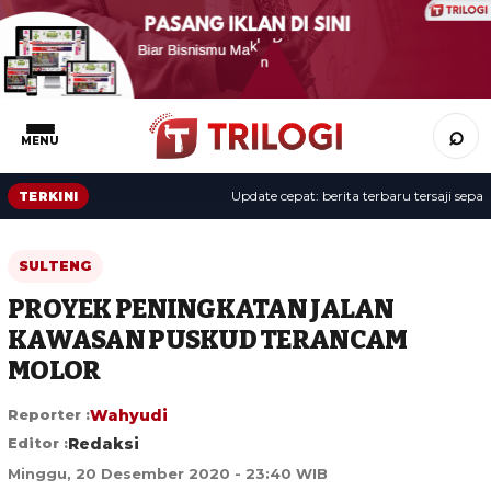
⌕
MENU
Update cepat: berita terbaru tersaji sepanjan
TERKINI
SULTENG
PROYEK PENINGKATAN JALAN
KAWASAN PUSKUD TERANCAM
MOLOR
Reporter :
Wahyudi
Editor :
Redaksi
Minggu, 20 Desember 2020 - 23:40 WIB