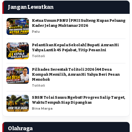
Jangan Lewatkan
Ketua Umum PBNU | PMII Sulteng Kupas Peluang
Kader Jelang Muktamar 2026
Palu
Pelantikan Kepala Sekolah | Bupati Amran Hi
Yahya Lantik 45 Pejabat, Titip Pesan Ini
Tolitoli
Pilkades Serentak Tolitoli 2026 | 44 Desa
Kompak Memilih, Amran Hi Yahya Beri Pesan
Menohok
Tolitoli
SBSN Tolai Sausu Ngebut! Progres Salip Target,
Waktu Tempuh Siap Dipangkas
Bina Marga
Olahraga