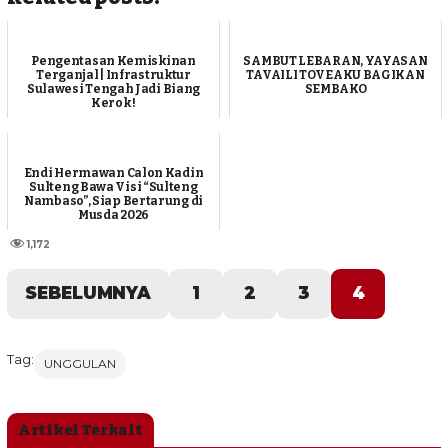
Pengentasan Kemiskinan
SAMBUT LEBARAN, YAYASAN
Terganjal | Infrastruktur
TAVAILI TOVEAKU BAGIKAN
Sulawesi Tengah Jadi Biang
SEMBAKO
Kerok !
Endi Hermawan Calon Kadin
Sulteng Bawa Visi “Sulteng
Nambaso”, Siap Bertarung di
Musda 2026
1,172
SEBELUMNYA
1
2
3
4
Tag:
UNGGULAN
Artikel Terkait