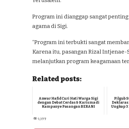
Yerusalem.
Program ini dianggap sangat penti
agama di Sigi.
“Program ini terbukti sangat membant
Karena itu, pasangan Rizal Intjena
melanjutkan program keagamaan ters
Related posts:
Anwar Hafid Curi Hati Warga Sigi
Pilgub S
dengan Debat Cerdas & Karisma di
Deklarasi
Kampanye Pasangan BERANI
Ungkap 3 
1,177