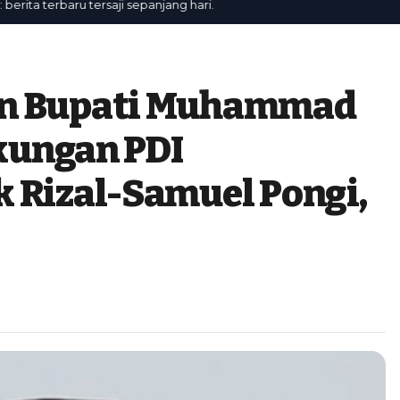
 terbaru tersaji sepanjang hari.
an Bupati Muhammad
ukungan PDI
 Rizal-Samuel Pongi,