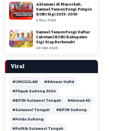
Aklamasi di Musorkab,
Samuel Yansen Pongi Pimpin
KONI Sigi 2025–2030
2 Nov 2025
Samuel Yansen Pongi Daftar
Caketum | KONI Kabupaten
Sigi Siap Berbenah !
20 Okt 2025
Viral
#UNGGULAN
##Anwar Hafid
#Pilgub Sulteng 2024
#BPJN Sulawesi Tengah
#Ahmad Ali
#Sulawesi Tengah
#BPJN Sulteng
#Polda Sulteng
#Politik Sulawesi Tengah