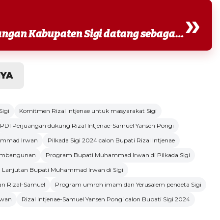
»
Dukungan penuh dari PDI Perjuangan Kabupaten Sigi datang sebagai bentuk keyakinan terhadap...
NYA
Sigi
Komitmen Rizal Intjenae untuk masyarakat Sigi
PDI Perjuangan dukung Rizal Intjenae-Samuel Yansen Pongi
hammad Irwan
Pilkada Sigi 2024 calon Bupati Rizal Intjenae
pembangunan
Program Bupati Muhammad Irwan di Pilkada Sigi
Lanjutan Bupati Muhammad Irwan di Sigi
n Rizal-Samuel
Program umroh imam dan Yerusalem pendeta Sigi
rwan
Rizal Intjenae-Samuel Yansen Pongi calon Bupati Sigi 2024