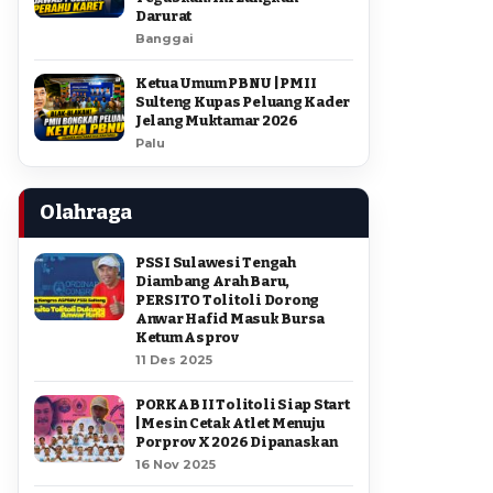
Darurat
Banggai
Ketua Umum PBNU | PMII
Sulteng Kupas Peluang Kader
Jelang Muktamar 2026
Palu
Olahraga
PSSI Sulawesi Tengah
Diambang Arah Baru,
PERSITO Tolitoli Dorong
Anwar Hafid Masuk Bursa
Ketum Asprov
11 Des 2025
PORKAB II Tolitoli Siap Start
| Mesin Cetak Atlet Menuju
Porprov X 2026 Dipanaskan
16 Nov 2025