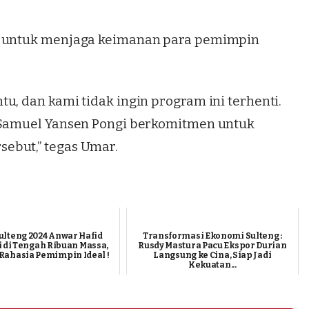
ng untuk menjaga keimanan para pemimpin
u, dan kami tidak ingin program ini terhenti.
e-Samuel Yansen Pongi berkomitmen untuk
ebut,” tegas Umar.
ulteng 2024 Anwar Hafid
Transformasi Ekonomi Sulteng :
 di Tengah Ribuan Massa,
Rusdy Mastura Pacu Ekspor Durian
Rahasia Pemimpin Ideal !
Langsung ke Cina, Siap Jadi
Kekuatan...