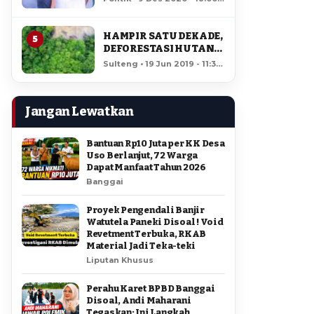
AMIR DI PILGUB
12,190 views
SULTENG
HAMPIR SATU DEKADE,
5
DEFORESTASI HUTAN
LORE LINDU MENCAPAI
Sulteng • 19 Jun 2019 - 11:34
7,923 HEKTAR
• 11,733 views
Jangan Lewatkan
Bantuan Rp10 Juta per KK Desa
Uso Berlanjut, 72 Warga
Dapat Manfaat Tahun 2026
Banggai
Proyek Pengendali Banjir
Watutela Paneki Disoal ! Void
Revetment Terbuka, RKAB
Material Jadi Teka-teki
Liputan Khusus
Perahu Karet BPBD Banggai
Disoal, Andi Maharani
Tegaskan: Ini Langkah