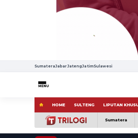
Sumatera
Jabar
Jateng
Jatim
Sulawesi
MENU
HOME
SULTENG
LIPUTAN KHUS
Sumatera