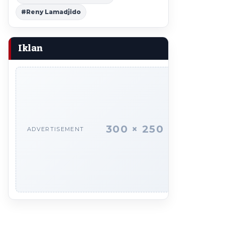
#Reny Lamadjido
Iklan
300 × 250
ADVERTISEMENT