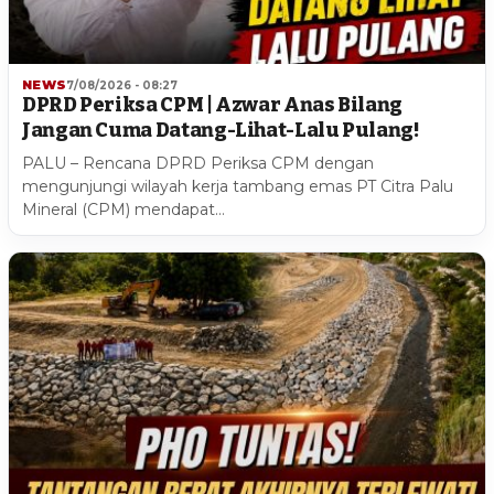
NEWS
7/08/2026 - 08:27
DPRD Periksa CPM | Azwar Anas Bilang
Jangan Cuma Datang-Lihat-Lalu Pulang!
PALU – Rencana DPRD Periksa CPM dengan
mengunjungi wilayah kerja tambang emas PT Citra Palu
Mineral (CPM) mendapat…