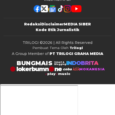
Redaksi
Disclaimer
MEDIA SIBER
Kode Etik Jurnalistik
TRILOGI
©2026 | All Rights Reserved
Pembuat Tema Oleh
Trilogi
A Group Member of
PT TRILOGI GRAHA MEDIA
BUNGMAIS
INDOBRITA
Smart &
Blogging
lokerbumn
klik
coba
MOKANESIA
play
music