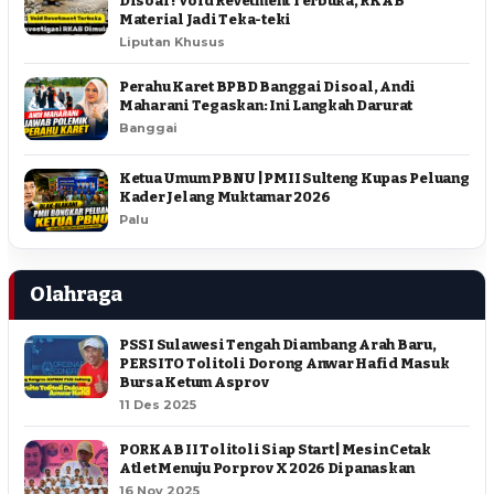
Disoal ! Void Revetment Terbuka, RKAB
Material Jadi Teka-teki
Liputan Khusus
Perahu Karet BPBD Banggai Disoal, Andi
Maharani Tegaskan: Ini Langkah Darurat
Banggai
Ketua Umum PBNU | PMII Sulteng Kupas Peluang
Kader Jelang Muktamar 2026
Palu
Olahraga
PSSI Sulawesi Tengah Diambang Arah Baru,
PERSITO Tolitoli Dorong Anwar Hafid Masuk
Bursa Ketum Asprov
11 Des 2025
PORKAB II Tolitoli Siap Start | Mesin Cetak
Atlet Menuju Porprov X 2026 Dipanaskan
16 Nov 2025