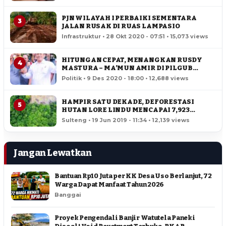
PJN WILAYAH I PERBAIKI SEMENTARA
3
JALAN RUSAK DI RUAS LAMPASIO
Infrastruktur • 28 Okt 2020 - 07:51 • 15,073 views
HITUNGAN CEPAT, MENANGKAN RUSDY
4
MASTURA – MA’MUN AMIR DI PILGUB
SULTENG
Politik • 9 Des 2020 - 18:00 • 12,688 views
HAMPIR SATU DEKADE, DEFORESTASI
5
HUTAN LORE LINDU MENCAPAI 7,923
HEKTAR
Sulteng • 19 Jun 2019 - 11:34 • 12,139 views
Jangan Lewatkan
Bantuan Rp10 Juta per KK Desa Uso Berlanjut, 72
Warga Dapat Manfaat Tahun 2026
Banggai
Proyek Pengendali Banjir Watutela Paneki