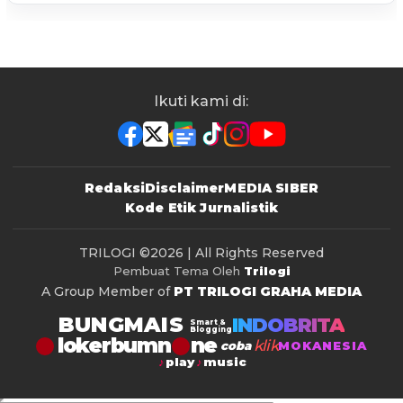
Ikuti kami di:
Redaksi
Disclaimer
MEDIA SIBER
Kode Etik Jurnalistik
TRILOGI
©2026 | All Rights Reserved
Pembuat Tema Oleh
Trilogi
A Group Member of
PT TRILOGI GRAHA MEDIA
BUNGMAIS
INDOBRITA
Smart &
Blogging
lokerbumn
klik
coba
MOKANESIA
play
music