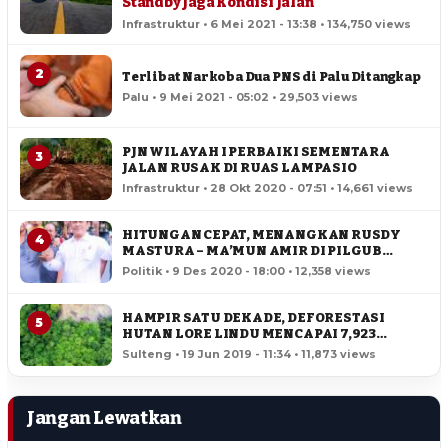
Standby Jaga Kondisi Jalan
Infrastruktur • 6 Mei 2021 - 13:38 • 134,750 views
2
Terlibat Narkoba Dua PNS di Palu Ditangkap
Palu • 9 Mei 2021 - 05:02 • 29,503 views
PJN WILAYAH I PERBAIKI SEMENTARA
3
JALAN RUSAK DI RUAS LAMPASIO
Infrastruktur • 28 Okt 2020 - 07:51 • 14,661 views
HITUNGAN CEPAT, MENANGKAN RUSDY
4
MASTURA – MA’MUN AMIR DI PILGUB
SULTENG
Politik • 9 Des 2020 - 18:00 • 12,358 views
HAMPIR SATU DEKADE, DEFORESTASI
5
HUTAN LORE LINDU MENCAPAI 7,923
HEKTAR
Sulteng • 19 Jun 2019 - 11:34 • 11,873 views
Jangan Lewatkan