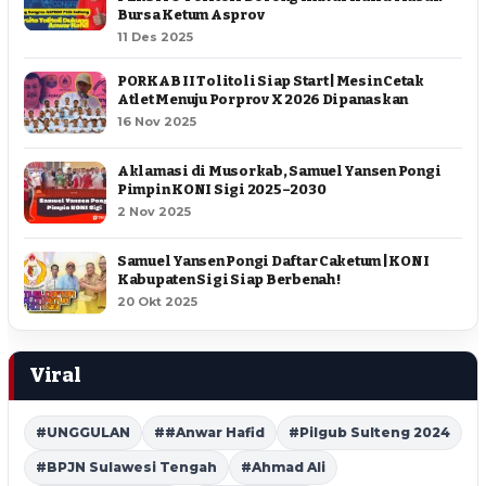
Bursa Ketum Asprov
11 Des 2025
PORKAB II Tolitoli Siap Start | Mesin Cetak
Atlet Menuju Porprov X 2026 Dipanaskan
16 Nov 2025
Aklamasi di Musorkab, Samuel Yansen Pongi
Pimpin KONI Sigi 2025–2030
2 Nov 2025
Samuel Yansen Pongi Daftar Caketum | KONI
Kabupaten Sigi Siap Berbenah !
20 Okt 2025
Viral
#UNGGULAN
##Anwar Hafid
#Pilgub Sulteng 2024
#BPJN Sulawesi Tengah
#Ahmad Ali