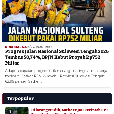
BINA MARGA
14/07/2026 - 19:34
Progres Jalan Nasional Sulawesi Tengah 2026
Tembus 50,74%, BPJN Kebut Proyek Rp752
Miliar
Adapun capaian progres fisik masing-masing satuan kerja
meliputi: Satker PJN Wilayah I Provinsi Sulawesi Tengah:
62,95 persen Satker…
Terpopuler
Dilarang Mudik, Satker PJN I Perintah PPK
1