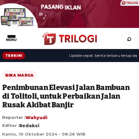
⌕
MENU
Update cepat: berita terbaru tersaji sepan
TERKINI
BINA MARGA
Penimbunan Elevasi Jalan Bambuan
di Tolitoli, untuk Perbaikan Jalan
Rusak Akibat Banjir
Reporter :
Wahyudi
Editor :
Redaksi
Kamis, 10 Oktober 2024 - 08:26 WIB