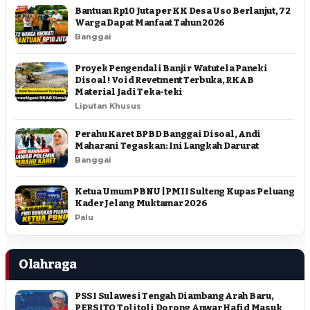
Bantuan Rp10 Juta per KK Desa Uso Berlanjut, 72
Warga Dapat Manfaat Tahun 2026
Banggai
Proyek Pengendali Banjir Watutela Paneki
Disoal ! Void Revetment Terbuka, RKAB
Material Jadi Teka-teki
Liputan Khusus
Perahu Karet BPBD Banggai Disoal, Andi
Maharani Tegaskan: Ini Langkah Darurat
Banggai
Ketua Umum PBNU | PMII Sulteng Kupas Peluang
Kader Jelang Muktamar 2026
Palu
Olahraga
PSSI Sulawesi Tengah Diambang Arah Baru,
PERSITO Tolitoli Dorong Anwar Hafid Masuk