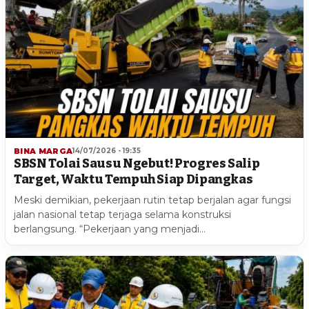
BINA MARGA
14/07/2026 - 19:35
SBSN Tolai Sausu Ngebut! Progres Salip
Target, Waktu Tempuh Siap Dipangkas
Meski demikian, pekerjaan rutin tetap berjalan agar fungsi
jalan nasional tetap terjaga selama konstruksi
berlangsung. “Pekerjaan yang menjadi…