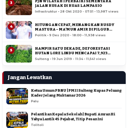
PJN WILAYAH I PERBAIKI SEMENTARA
3
JALAN RUSAK DI RUAS LAMPASIO
Infrastruktur • 28 Okt 2020 - 07:51 • 13,987 views
HITUNGAN CEPAT, MENANGKAN RUSDY
4
MASTURA – MA’MUN AMIR DI PILGUB
SULTENG
Politik • 9 Des 2020 - 18:00 • 11,938 views
HAMPIR SATU DEKADE, DEFORESTASI
5
HUTAN LORE LINDU MENCAPAI 7,923
HEKTAR
Sulteng • 19 Jun 2019 - 11:34 • 11,541 views
Jangan Lewatkan
Ketua Umum PBNU | PMII Sulteng Kupas Peluang
Kader Jelang Muktamar 2026
Palu
Pelantikan Kepala Sekolah | Bupati Amran Hi
Yahya Lantik 45 Pejabat, Titip Pesan Ini
Tolitoli