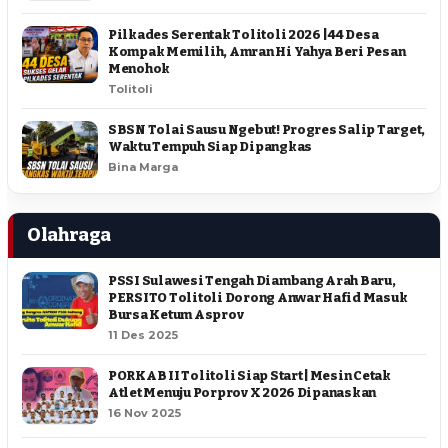
Pilkades Serentak Tolitoli 2026 | 44 Desa
Kompak Memilih, Amran Hi Yahya Beri Pesan
Menohok
Tolitoli
SBSN Tolai Sausu Ngebut! Progres Salip Target,
Waktu Tempuh Siap Dipangkas
Bina Marga
Olahraga
PSSI Sulawesi Tengah Diambang Arah Baru,
PERSITO Tolitoli Dorong Anwar Hafid Masuk
Bursa Ketum Asprov
11 Des 2025
PORKAB II Tolitoli Siap Start | Mesin Cetak
Atlet Menuju Porprov X 2026 Dipanaskan
16 Nov 2025