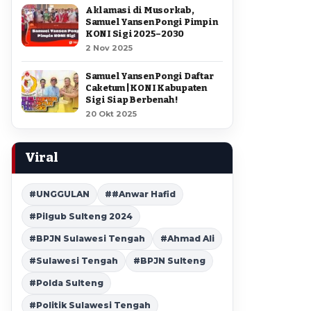
Aklamasi di Musorkab,
Samuel Yansen Pongi Pimpin
KONI Sigi 2025–2030
2 Nov 2025
Samuel Yansen Pongi Daftar
Caketum | KONI Kabupaten
Sigi Siap Berbenah !
20 Okt 2025
Viral
#UNGGULAN
##Anwar Hafid
#Pilgub Sulteng 2024
#BPJN Sulawesi Tengah
#Ahmad Ali
#Sulawesi Tengah
#BPJN Sulteng
#Polda Sulteng
#Politik Sulawesi Tengah