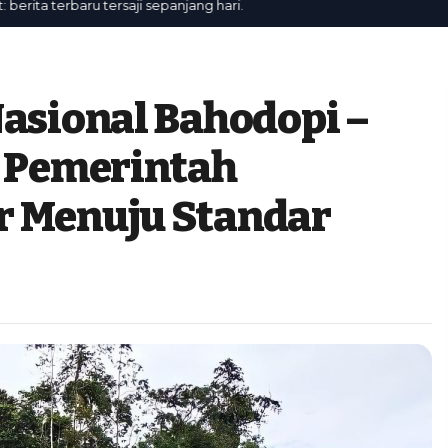
a terbaru tersaji sepanjang hari.
Nasional Bahodopi –
a Pemerintah
r Menuju Standar