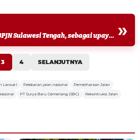
»
Proyek tersebut dilakukan oleh BPJN Sulawesi Tengah, sebagai upaya pemulihan jembatan lama...
3
4
SELANJUTNYA
 Laroue I
Pelebaran jalan nasional
Pemeliharaan Jalan
Nasional
PT Surya Baru Cemerlang (SBC)
Rekontruksi Jalan