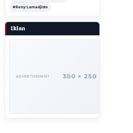
#Reny Lamadjido
Iklan
300 × 250
ADVERTISEMENT