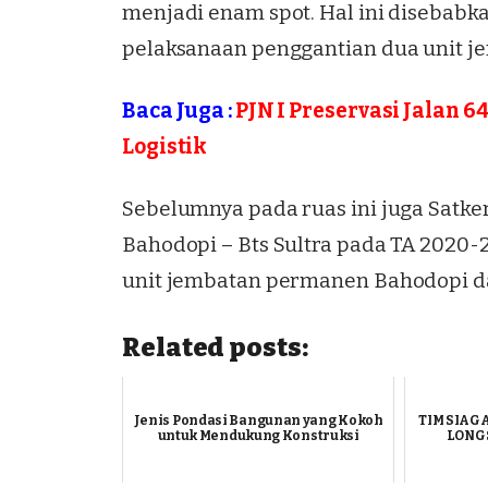
menjadi enam spot. Hal ini disebabk
pelaksanaan penggantian dua unit j
Baca Juga :
PJN I Preservasi Jalan 
Logistik
Sebelumnya pada ruas ini juga Satker
Bahodopi – Bts Sultra pada TA 2020
unit jembatan permanen Bahodopi da
Related posts:
Jenis Pondasi Bangunan yang Kokoh
TIM SIAGA
untuk Mendukung Konstruksi
LONG