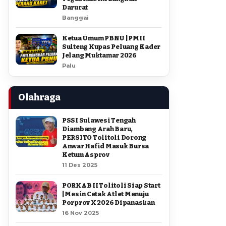
Darurat
Banggai
Ketua Umum PBNU | PMII
Sulteng Kupas Peluang Kader
Jelang Muktamar 2026
Palu
Olahraga
PSSI Sulawesi Tengah
Diambang Arah Baru,
PERSITO Tolitoli Dorong
Anwar Hafid Masuk Bursa
Ketum Asprov
11 Des 2025
PORKAB II Tolitoli Siap Start
| Mesin Cetak Atlet Menuju
Porprov X 2026 Dipanaskan
16 Nov 2025