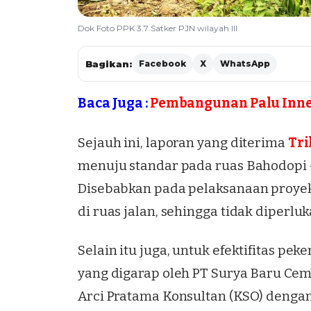
Dok Foto PPK 3.7 Satker PJN wilayah III
Bagikan:
Facebook
X
WhatsApp
Baca Juga :
Pembangunan Palu Inner
Sejauh ini, laporan yang diterima
Tri
menuju standar pada ruas Bahodopi –
Disebabkan pada pelaksanaan proyek 
di ruas jalan, sehingga tidak diperl
Selain itu juga, untuk efektifitas pek
yang digarap oleh PT Surya Baru Cem
Arci Pratama Konsultan (KSO) dengan 