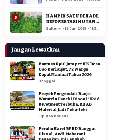
AMIR DI PILGUB
12,199 views
SULTENG
HAMPIR SATU DEKADE,
5
DEFORESTASI HUTAN
LORE LINDU MENCAPAI
Sulteng • 19 Jun 2019 - 11:34
7,923 HEKTAR
• 11,743 views
Jangan Lewatkan
Bantuan Rp10 Juta per KK Desa
Uso Berlanjut, 72 Warga
Dapat Manfaat Tahun 2026
Banggai
Proyek Pengendali Banjir
Watutela Paneki Disoal ! Void
Revetment Terbuka, RKAB
Material Jadi Teka-teki
Liputan Khusus
Perahu Karet BPBD Banggai
Disoal, Andi Maharani
Tegaskan: Ini Langkah