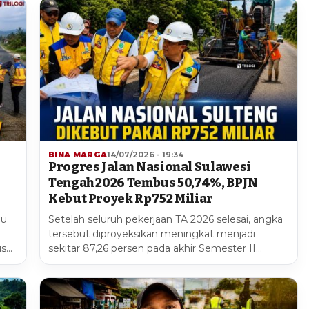
BINA MARGA
14/07/2026 - 19:34
Progres Jalan Nasional Sulawesi
Tengah 2026 Tembus 50,74%, BPJN
Kebut Proyek Rp752 Miliar
lu
Setelah seluruh pekerjaan TA 2026 selesai, angka
tersebut diproyeksikan meningkat menjadi
us…
sekitar 87,26 persen pada akhir Semester II…