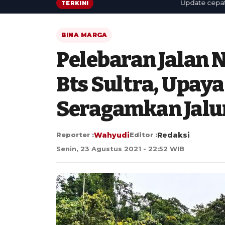
Update cepat: berit
TERKINI
BINA MARGA
Pelebaran Jalan 
Bts Sultra, Upay
Seragamkan Jalu
Reporter :
Wahyudi
Editor :
Redaksi
Senin, 23 Agustus 2021 - 22:52 WIB