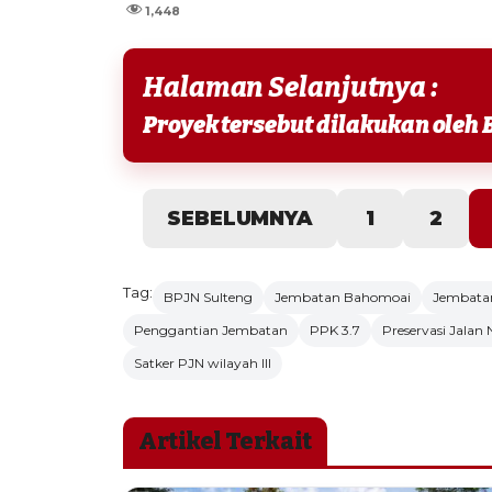
1,448
Halaman Selanjutnya :
SEBELUMNYA
1
2
Tag:
BPJN Sulteng
Jembatan Bahomoai
Jembatan
Penggantian Jembatan
PPK 3.7
Preservasi Jalan 
Satker PJN wilayah III
Artikel Terkait