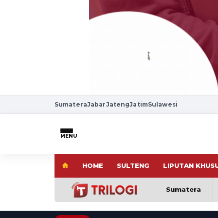
Sumatera
Jabar
Jateng
Jatim
Sulawesi
MENU
HOME
SULTENG
LIPUTAN KHUS
Sumatera