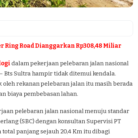
 Ring Road Dianggarkan Rp308,48 Miliar
logi
dalam pekerjaan pelebaran jalan nasional
 Bts Sultra hampir tidak ditemui kendala.
oleh rekanan pelebaran jalan itu masih berada
ukan biaya pembebasan lahan.
erjaan
pelebaran jalan nasional menuju standar
erlang (SBC) dengan konsultan Supervisi PT
total panjang sejauh 20,4 Km itu dibagi