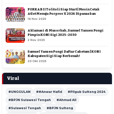
PORKAB II Tolitoli Siap Start | Mesin Cetak
Atlet Menuju Porprov X 2026 Dipanaskan
16 Nov 2025
Aklamasi di Musorkab, Samuel Yansen Pongi
Pimpin KONI Sigi 2025–2030
2 Nov 2025
Samuel Yansen Pongi Daftar Caketum | KONI
Kabupaten Sigi Siap Berbenah !
20 Okt 2025
Viral
#UNGGULAN
##Anwar Hafid
#Pilgub Sulteng 2024
#BPJN Sulawesi Tengah
#Ahmad Ali
#Sulawesi Tengah
#BPJN Sulteng