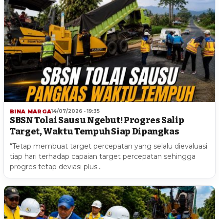
BINA MARGA
14/07/2026 - 19:35
SBSN Tolai Sausu Ngebut! Progres Salip
Target, Waktu Tempuh Siap Dipangkas
“Tetap membuat target percepatan yang selalu dievaluasi
tiap hari terhadap capaian target percepatan sehingga
progres tetap deviasi plus…