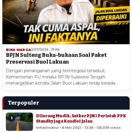
BINA MARGA
2/07/2026 - 17:06
BPJN Sulteng Buka-bukaan Soal Paket
Preservasi Buol Lakuan
Dengan penanganan yang terintegrasi tersebut,
Kementerian PU melalui BPJN Sulawesi Tengah
menargetkan kondisi Jalan Buol Lakuan tetap berada…
Terpopuler
Dilarang Mudik, Satker PJN I Perintah PPK
1
Standby Jaga Kondisi Jalan
Infrastruktur • 6 Mei 2021 - 13:38 • 135,039 views