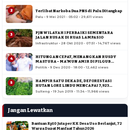
2
Terlibat Narkoba Dua PNS di Palu Ditangkap
Palu • 9 Mei 2021 - 05:02 • 29,611 views
PJN WILAYAH I PERBAIKI SEMENTARA
3
JALAN RUSAK DI RUAS LAMPASIO
Infrastruktur • 28 Okt 2020 - 07:51 • 14,767 views
HITUNGAN CEPAT, MENANGKAN RUSDY
4
MASTURA – MA’MUN AMIR DI PILGUB
SULTENG
Politik • 9 Des 2020 - 18:00 • 12,462 views
HAMPIR SATU DEKADE, DEFORESTASI
5
HUTAN LORE LINDU MENCAPAI 7,923
HEKTAR
Sulteng • 19 Jun 2019 - 11:34 • 11,966 views
Jangan Lewatkan
Bantuan Rp10 Juta per KK Desa Uso Berlanjut, 72
Warga Dapat Manfaat Tahun 2026