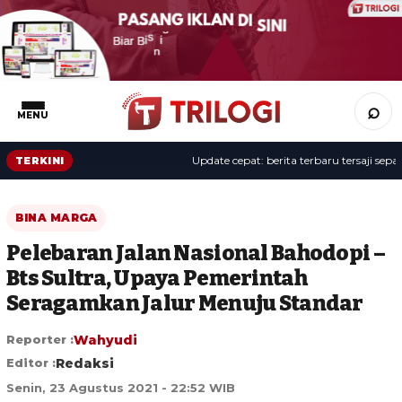
⌕
MENU
Update cepat: berita terbaru tersaji sepanj
TERKINI
BINA MARGA
Pelebaran Jalan Nasional Bahodopi –
Bts Sultra, Upaya Pemerintah
Seragamkan Jalur Menuju Standar
Reporter :
Wahyudi
Editor :
Redaksi
Senin, 23 Agustus 2021 - 22:52 WIB