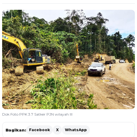
Dok Foto PPK 3.7 Satker PJN wilayah III
Bagikan:
Facebook
X
WhatsApp