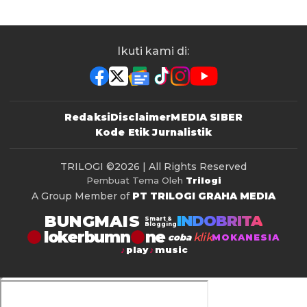
Ikuti kami di:
Redaksi
Disclaimer
MEDIA SIBER
Kode Etik Jurnalistik
TRILOGI
©2026 | All Rights Reserved
Pembuat Tema Oleh
Trilogi
A Group Member of
PT TRILOGI GRAHA MEDIA
BUNGMAIS
INDOBRITA
Smart &
Blogging
lokerbumn
klik
coba
MOKANESIA
play
music