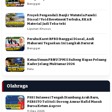
Banggai
Proyek Pengendali Banjir Watutela Paneki
Disoal ! Void Revetment Terbuka, RKAB
Material Jadi Teka-teki
Liputan Khusus
Perahu Karet BPBD Banggai Disoal, Andi
Maharani Tegaskan: Ini Langkah Darurat
Banggai
Ketua Umum PBNU | PMII Sulteng Kupas Peluang
Kader Jelang Muktamar 2026
Palu
Olahraga
PSSI Sulawesi Tengah Diambang Arah Baru,
PERSITO Tolitoli Dorong Anwar Hafid Masuk
Bursa Ketum Asprov
11 Des 2025