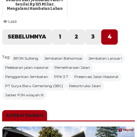
Rekontruksi Jembatan Palu IV
Senilai Rp325 Miliar,
Mengalami Hambatan Lahan
1,450
SEBELUMNYA
1
2
3
4
Tag:
BPJN Sulteng
Jembatan Bahomoai
Jembatan Laroue I
Pelebaran jalan nasional
Pemeliharaan Jalan
Penggantian Jembatan
PPK 3.7
Preservasi Jalan Nasional
PT Surya Baru Cemerlang (SBC)
Rekontruksi Jalan
Satker PJN wilayah III
Artikel Terkait