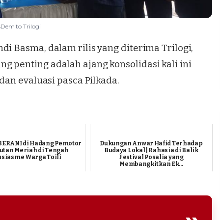
Dem to Trilogi
di Basma, dalam rilis yang diterima Trilogi,
 penting adalah ajang konsolidasi kali ini
 dan evaluasi pasca Pilkada.
BERANI di Hadang Pemotor
Dukungan Anwar Hafid Terhadap
utan Meriah di Tengah
Budaya Lokal | Rahasia di Balik
siasme Warga Toili
Festival Posalia yang
Membangkitkan Ek...