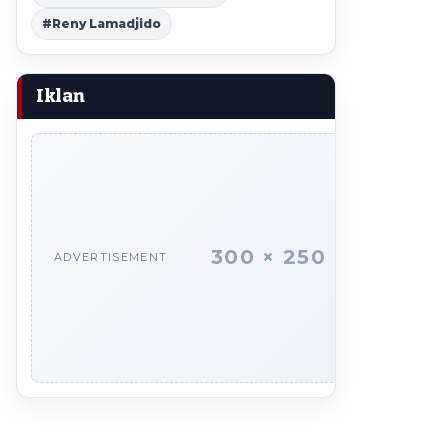
#Reny Lamadjido
Iklan
300 × 250
ADVERTISEMENT