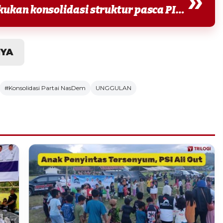
»
“Saya dimandatkan untuk melakukan konsolidasi struktur pasca PILKADA. Adapun terkait perombakan struktur,...
NYA
#Konsolidasi Partai NasDem
UNGGULAN