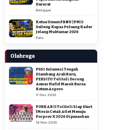
Darurat
Banggai
Ketua Umum PBNU | PMII
Sulteng Kupas Peluang Kader
Jelang Muktamar 2026
Palu
Olahraga
PSSI Sulawesi Tengah
Diambang Arah Baru,
PERSITO Tolitoli Dorong
Anwar Hafid Masuk Bursa
Ketum Asprov
11 Des 2025
PORKAB II Tolitoli Siap Start
| Mesin Cetak Atlet Menuju
Porprov X 2026 Dipanaskan
16 Nov 2025