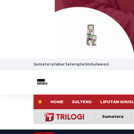
Sumatera
Jabar
Jateng
Jatim
Sulawesi
MENU
HOME
SULTENG
LIPUTAN KHUS
Sumatera