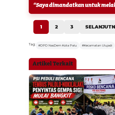
1
2
3
SELANJUT
Tag:
#DPD NasDem Kota Palu
#Kecamatan Ulujadi
Artikel Terkait