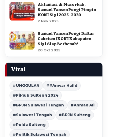
Aklamasi di Musorkab,
Samuel Yansen Pongi Pimpin
KONI Sigi 2025–2030
2 Nov 2025
Samuel Yansen Pongi Daftar
Caketum | KONI Kabupaten
Sigi Siap Berbenah !
20 Okt 2025
Viral
#UNGGULAN
##Anwar Hafid
#Pilgub Sulteng 2024
#BPJN Sulawesi Tengah
#Ahmad Ali
#Sulawesi Tengah
#BPJN Sulteng
#Polda Sulteng
#Politik Sulawesi Tengah