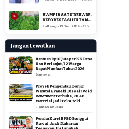
AMIR DI PILGUB
12,208 views
SULTENG
HAMPIR SATU DEKADE,
5
DEFORESTASI HUTAN
LORE LINDU MENCAPAI
Sulteng • 19 Jun 2019 - 11:34
7,923 HEKTAR
• 11,754 views
Jangan Lewatkan
Bantuan Rp10 Juta per KK Desa
Uso Berlanjut, 72 Warga
Dapat Manfaat Tahun 2026
Banggai
Proyek Pengendali Banjir
Watutela Paneki Disoal ! Void
Revetment Terbuka, RKAB
Material Jadi Teka-teki
Liputan Khusus
Perahu Karet BPBD Banggai
Disoal, Andi Maharani
Tegaskan: Ini Langkah