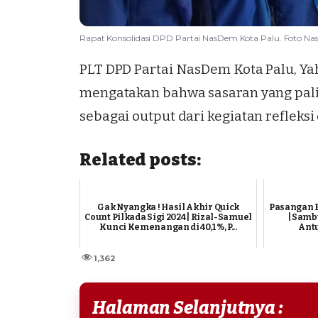
Rapat Konsolidasi DPD Partai NasDem Kota Palu. Foto Nas
PLT DPD Partai NasDem Kota Palu, Yah
mengatakan bahwa sasaran yang paling
sebagai output dari kegiatan refleksi
Related posts:
Gak Nyangka ! Hasil Akhir Quick
Pasangan 
Count Pilkada Sigi 2024 | Rizal-Samuel
| Samb
Kunci Kemenangan di 40,1 %, P...
Antu
1,362
Halaman Selanjutnya :