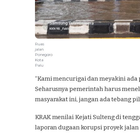
Ruas
jalan
Ponegoro
Kota
Palu
“Kami mencurigai dan meyakini ada p
Seharusnya pemerintah harus menela
masyarakat ini, jangan ada tebang pili
KRAK menilai Kejati Sulteng di teng
laporan dugaan korupsi proyek jalan R