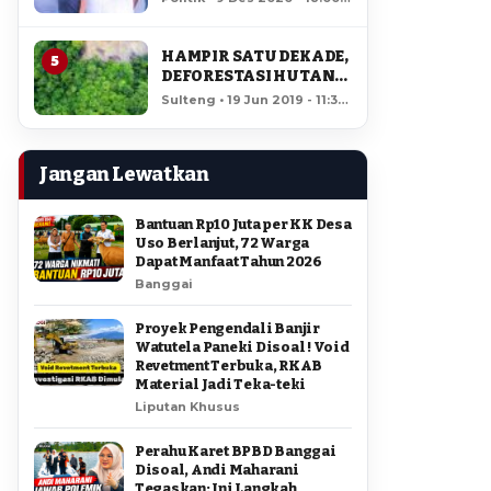
AMIR DI PILGUB
12,184 views
SULTENG
HAMPIR SATU DEKADE,
5
DEFORESTASI HUTAN
LORE LINDU MENCAPAI
Sulteng • 19 Jun 2019 - 11:34
7,923 HEKTAR
• 11,732 views
Jangan Lewatkan
Bantuan Rp10 Juta per KK Desa
Uso Berlanjut, 72 Warga
Dapat Manfaat Tahun 2026
Banggai
Proyek Pengendali Banjir
Watutela Paneki Disoal ! Void
Revetment Terbuka, RKAB
Material Jadi Teka-teki
Liputan Khusus
Perahu Karet BPBD Banggai
Disoal, Andi Maharani
Tegaskan: Ini Langkah