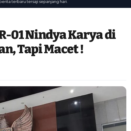
rbaru tersaji sepanjang hari.
-01 Nindya Karya di
n, Tapi Macet !