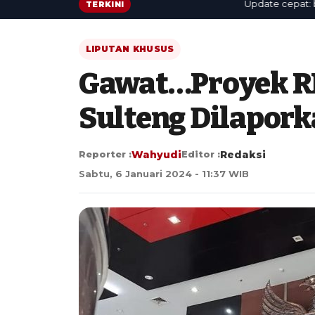
Update cepat: berita te
TERKINI
LIPUTAN KHUSUS
Gawat…Proyek RR
Sulteng Dilaporka
Reporter :
Wahyudi
Editor :
Redaksi
Sabtu, 6 Januari 2024 - 11:37 WIB