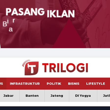
US
INFRASTRUKTUR
POLITIK
BISNIS
LIFESTYLE
Jabar
Banten
Jateng
DI Yogya
Jat