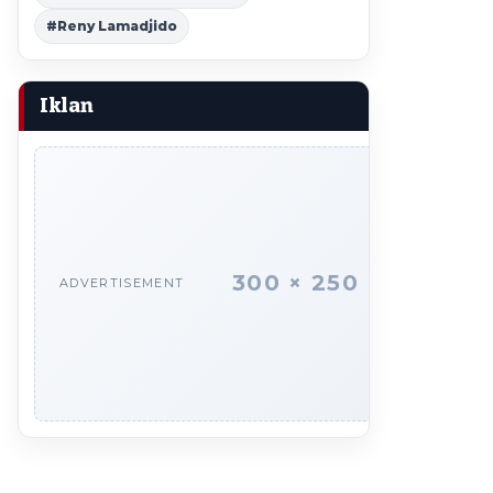
#Reny Lamadjido
Iklan
300 × 250
ADVERTISEMENT