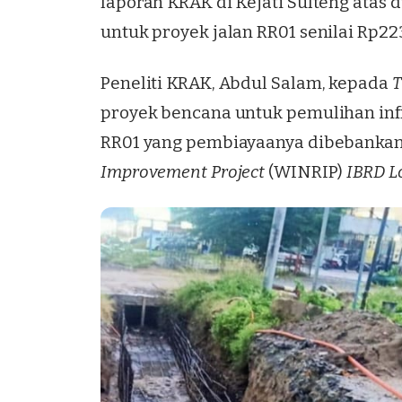
laporan KRAK di Kejati Sulteng atas
untuk proyek jalan RR01 senilai Rp223
Peneliti KRAK, Abdul Salam, kepada
T
proyek bencana untuk pemulihan infr
RR01 yang pembiayaanya dibebankan
Improvement Project
(WINRIP)
IBRD L