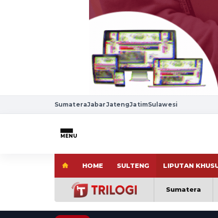
Sumatera
Jabar
Jateng
Jatim
Sulawesi
MENU
HOME
SULTENG
LIPUTAN KHUS
Sumatera