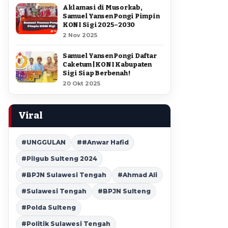
Aklamasi di Musorkab,
Samuel Yansen Pongi Pimpin
KONI Sigi 2025–2030
2 Nov 2025
Samuel Yansen Pongi Daftar
Caketum | KONI Kabupaten
Sigi Siap Berbenah !
20 Okt 2025
Viral
#UNGGULAN
##Anwar Hafid
#Pilgub Sulteng 2024
#BPJN Sulawesi Tengah
#Ahmad Ali
#Sulawesi Tengah
#BPJN Sulteng
#Polda Sulteng
#Politik Sulawesi Tengah