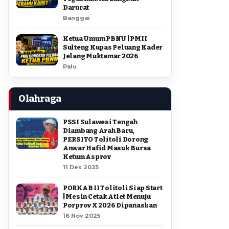
Darurat
Banggai
Ketua Umum PBNU | PMII
Sulteng Kupas Peluang Kader
Jelang Muktamar 2026
Palu
Olahraga
PSSI Sulawesi Tengah
Diambang Arah Baru,
PERSITO Tolitoli Dorong
Anwar Hafid Masuk Bursa
Ketum Asprov
11 Des 2025
PORKAB II Tolitoli Siap Start
| Mesin Cetak Atlet Menuju
Porprov X 2026 Dipanaskan
16 Nov 2025