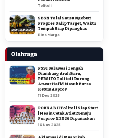
Tolitoli
SBSN Tolai Sausu Ngebut!
Progres Salip Target, Waktu
Tempuh Siap Dipangkas
Bina Marga
Olahraga
PSSI Sulawesi Tengah
Diambang Arah Baru,
PERSITO Tolitoli Dorong
Anwar Hafid Masuk Bursa
Ketum Asprov
11 Des 2025
PORKAB II Tolitoli Siap Start
| Mesin Cetak Atlet Menuju
Porprov X 2026 Dipanaskan
16 Nov 2025
Aklamasi di Musorkab,