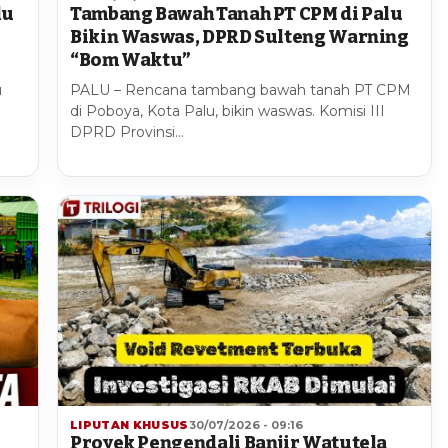
lu
Tambang Bawah Tanah PT CPM di Palu
1
Bikin Waswas, DPRD Sulteng Warning
“Bom Waktu”
u
PALU – Rencana tambang bawah tanah PT CPM
di Poboya, Kota Palu, bikin waswas. Komisi III
DPRD Provinsi…
LIPUTAN KHUSUS
30/07/2026 - 09:16
Proyek Pengendali Banjir Watutela