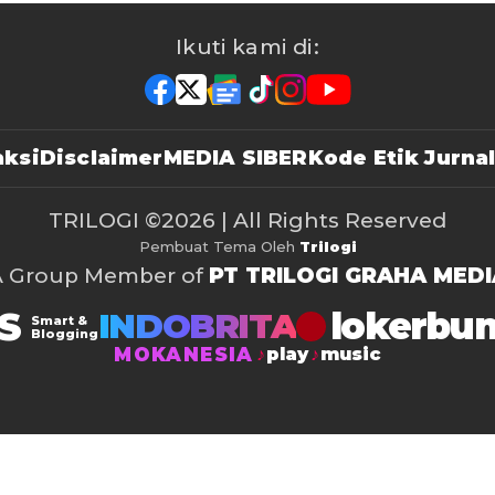
Ikuti kami di:
ksi
Disclaimer
MEDIA SIBER
Kode Etik Jurnal
TRILOGI
©2026 | All Rights Reserved
Pembuat Tema Oleh
Trilogi
A Group Member of
PT TRILOGI GRAHA MEDI
S
lokerbu
INDOBRITA
Smart &
Blogging
MOKANESIA
play
music