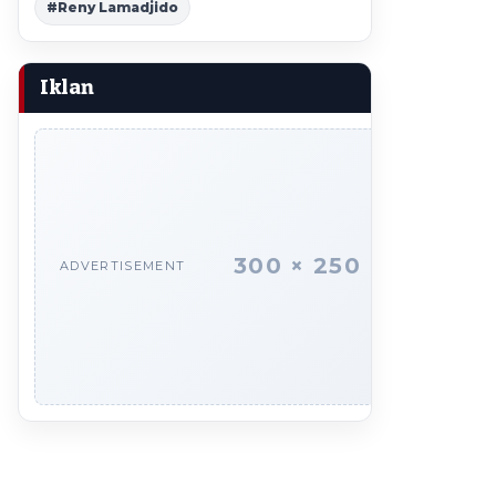
#Reny Lamadjido
Iklan
300 × 250
ADVERTISEMENT