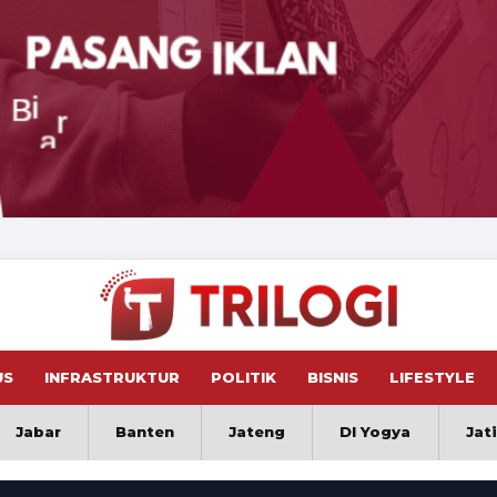
US
INFRASTRUKTUR
POLITIK
BISNIS
LIFESTYLE
Jabar
Banten
Jateng
DI Yogya
Jat