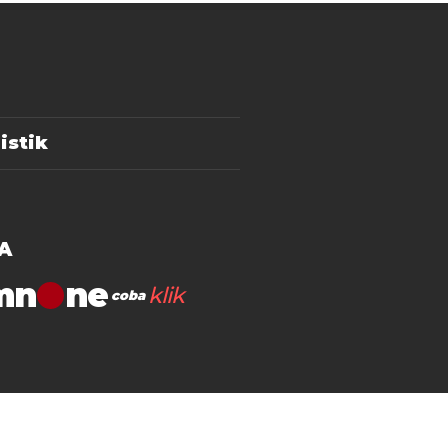
istik
A
mn
klik
coba