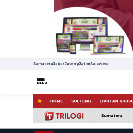
Sumatera
Jabar
Jateng
Jatim
Sulawesi
MENU
HOME
SULTENG
LIPUTAN KHUS
Sumatera