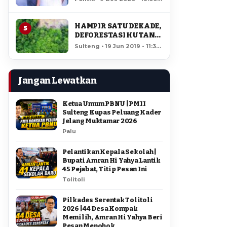
AMIR DI PILGUB
12,161 views
SULTENG
HAMPIR SATU DEKADE,
5
DEFORESTASI HUTAN
LORE LINDU MENCAPAI
Sulteng • 19 Jun 2019 - 11:34
7,923 HEKTAR
• 11,708 views
Jangan Lewatkan
Ketua Umum PBNU | PMII
Sulteng Kupas Peluang Kader
Jelang Muktamar 2026
Palu
Pelantikan Kepala Sekolah |
Bupati Amran Hi Yahya Lantik
45 Pejabat, Titip Pesan Ini
Tolitoli
Pilkades Serentak Tolitoli
2026 | 44 Desa Kompak
Memilih, Amran Hi Yahya Beri
Pesan Menohok