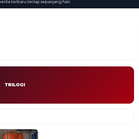
 terbaru tersaji sepanjang hari.
TRILOGI