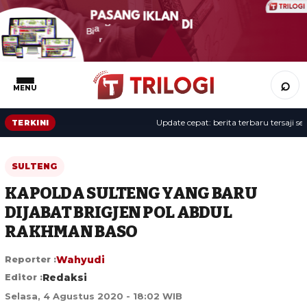
⌕
MENU
Update cepat: berita terbaru tersaji sepa
TERKINI
SULTENG
KAPOLDA SULTENG YANG BARU
DIJABAT BRIGJEN POL ABDUL
RAKHMAN BASO
Reporter :
Wahyudi
Editor :
Redaksi
Selasa, 4 Agustus 2020 - 18:02 WIB