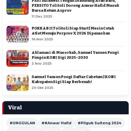
PSSI Sulawesi Tengah Diambang Arah Baru,
PERSITO Tolitoli Dorong Anwar Hafid Masuk
Bursa Ketum Asprov
11 Des 2025
PORKAB II Tolitoli Siap Start | Mesin Cetak
Atlet Menuju Porprov X 2026 Dipanaskan
16 Nov 2025
Aklamasi di Musorkab, Samuel Yansen Pongi
Pimpin KONI Sigi 2025–2030
2 Nov 2025
Samuel Yansen Pongi Daftar Caketum | KONI
Kabupaten Sigi Siap Berbenah !
20 Okt 2025
Viral
#UNGGULAN
##Anwar Hafid
#Pilgub Sulteng 2024