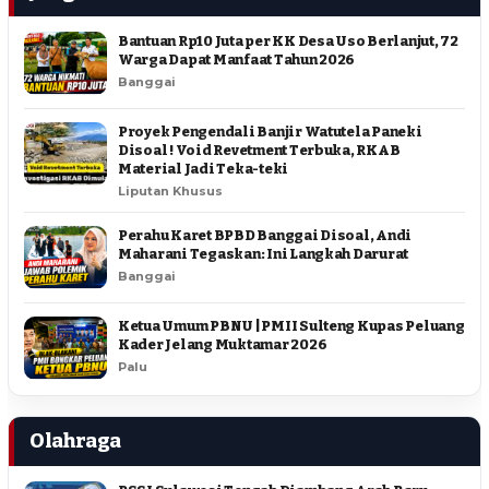
Bantuan Rp10 Juta per KK Desa Uso Berlanjut, 72
Warga Dapat Manfaat Tahun 2026
Banggai
Proyek Pengendali Banjir Watutela Paneki
Disoal ! Void Revetment Terbuka, RKAB
Material Jadi Teka-teki
Liputan Khusus
Perahu Karet BPBD Banggai Disoal, Andi
Maharani Tegaskan: Ini Langkah Darurat
Banggai
Ketua Umum PBNU | PMII Sulteng Kupas Peluang
Kader Jelang Muktamar 2026
Palu
Olahraga