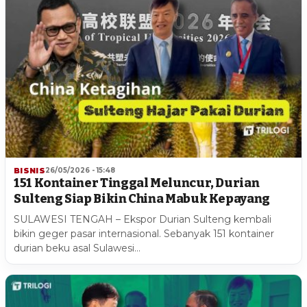
BISNIS
26/05/2026 - 15:48
151 Kontainer Tinggal Meluncur, Durian
Sulteng Siap Bikin China Mabuk Kepayang
SULAWESI TENGAH – Ekspor Durian Sulteng kembali
bikin geger pasar internasional. Sebanyak 151 kontainer
durian beku asal Sulawesi…