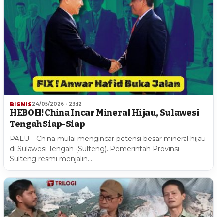
BISNIS
24/05/2026 - 23:12
HEBOH! China Incar Mineral Hijau, Sulawesi
Tengah Siap-Siap
PALU – China mulai mengincar potensi besar mineral hijau
di Sulawesi Tengah (Sulteng). Pemerintah Provinsi
Sulteng resmi menjalin…