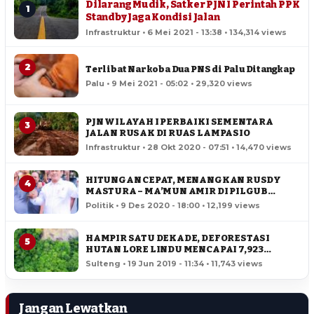
Dilarang Mudik, Satker PJN I Perintah PPK
1
Standby Jaga Kondisi Jalan
Infrastruktur • 6 Mei 2021 - 13:38 • 134,314 views
2
Terlibat Narkoba Dua PNS di Palu Ditangkap
Palu • 9 Mei 2021 - 05:02 • 29,320 views
PJN WILAYAH I PERBAIKI SEMENTARA
3
JALAN RUSAK DI RUAS LAMPASIO
Infrastruktur • 28 Okt 2020 - 07:51 • 14,470 views
HITUNGAN CEPAT, MENANGKAN RUSDY
4
MASTURA – MA’MUN AMIR DI PILGUB
SULTENG
Politik • 9 Des 2020 - 18:00 • 12,199 views
HAMPIR SATU DEKADE, DEFORESTASI
5
HUTAN LORE LINDU MENCAPAI 7,923
HEKTAR
Sulteng • 19 Jun 2019 - 11:34 • 11,743 views
Jangan Lewatkan