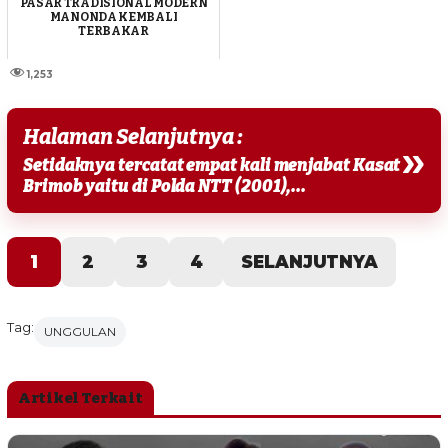
PASAR TRADISIONAL MODERN
MANONDA KEMBALI
TERBAKAR
1,253
Halaman Selanjutnya :
»
Setidaknya tercatat empat kali menjabat Kasat
Brimob yaitu di Polda NTT (2001),...
1
2
3
4
SELANJUTNYA
Tag:
UNGGULAN
Artikel Terkait