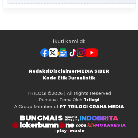
Ikuti kami di:
Redaksi
Disclaimer
MEDIA SIBER
Kode Etik Jurnalistik
TRILOGI
©2026 | All Rights Reserved
Pembuat Tema Oleh
Trilogi
A Group Member of
PT TRILOGI GRAHA MEDIA
BUNGMAIS
INDOBRITA
Smart &
Blogging
lokerbumn
klik
coba
MOKANESIA
play
music