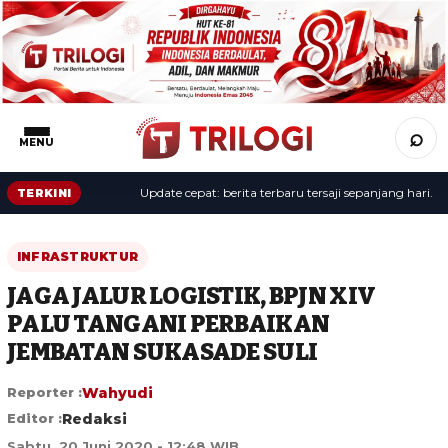
⌕
MENU
Update cepat: berita terbaru tersaji sepanjang hari.
TERKINI
INFRASTRUKTUR
JAGA JALUR LOGISTIK, BPJN XIV
PALU TANGANI PERBAIKAN
JEMBATAN SUKASADE SULI
Reporter :
Wahyudi
Editor :
Redaksi
Sabtu, 20 Juni 2020 - 12:48 WIB