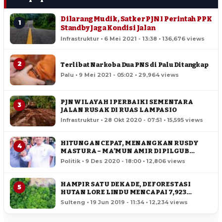
Dilarang Mudik, Satker PJN I Perintah PPK
1
Standby Jaga Kondisi Jalan
Infrastruktur • 6 Mei 2021 - 13:38 • 136,676 views
2
Terlibat Narkoba Dua PNS di Palu Ditangkap
Palu • 9 Mei 2021 - 05:02 • 29,964 views
PJN WILAYAH I PERBAIKI SEMENTARA
3
JALAN RUSAK DI RUAS LAMPASIO
Infrastruktur • 28 Okt 2020 - 07:51 • 15,595 views
HITUNGAN CEPAT, MENANGKAN RUSDY
4
MASTURA – MA’MUN AMIR DI PILGUB
SULTENG
Politik • 9 Des 2020 - 18:00 • 12,806 views
HAMPIR SATU DEKADE, DEFORESTASI
5
HUTAN LORE LINDU MENCAPAI 7,923
HEKTAR
Sulteng • 19 Jun 2019 - 11:34 • 12,234 views