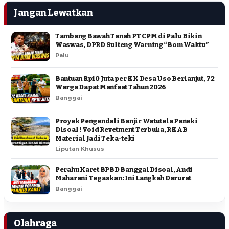
Jangan Lewatkan
Tambang Bawah Tanah PT CPM di Palu Bikin
Waswas, DPRD Sulteng Warning “Bom Waktu”
Palu
Bantuan Rp10 Juta per KK Desa Uso Berlanjut, 72
Warga Dapat Manfaat Tahun 2026
Banggai
Proyek Pengendali Banjir Watutela Paneki
Disoal ! Void Revetment Terbuka, RKAB
Material Jadi Teka-teki
Liputan Khusus
Perahu Karet BPBD Banggai Disoal, Andi
Maharani Tegaskan: Ini Langkah Darurat
Banggai
Olahraga