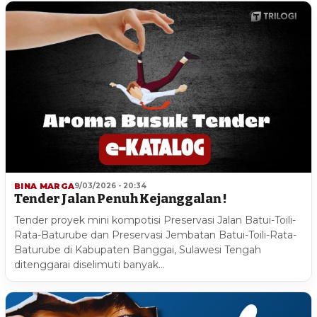
BINA MARGA
9/03/2026 - 20:34
Tender Jalan Penuh Kejanggalan !
Tender proyek mini kompotisi Preservasi Jalan Batui-Toili-
Rata-Baturube dan Preservasi Jembatan Batui-Toili-Rata-
Baturube di Kabupaten Banggai, Sulawesi Tengah
ditenggarai diselimuti banyak…