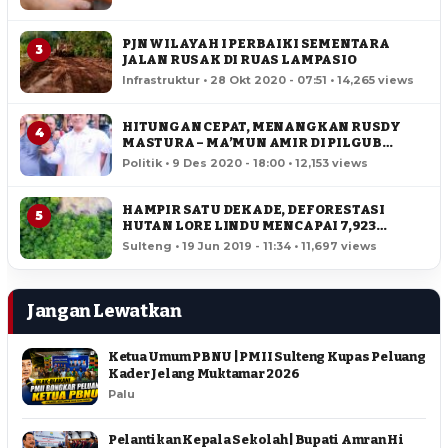
PJN WILAYAH I PERBAIKI SEMENTARA
3
JALAN RUSAK DI RUAS LAMPASIO
Infrastruktur • 28 Okt 2020 - 07:51 • 14,265 views
HITUNGAN CEPAT, MENANGKAN RUSDY
4
MASTURA – MA’MUN AMIR DI PILGUB
SULTENG
Politik • 9 Des 2020 - 18:00 • 12,153 views
HAMPIR SATU DEKADE, DEFORESTASI
5
HUTAN LORE LINDU MENCAPAI 7,923
HEKTAR
Sulteng • 19 Jun 2019 - 11:34 • 11,697 views
Jangan Lewatkan
Ketua Umum PBNU | PMII Sulteng Kupas Peluang
Kader Jelang Muktamar 2026
Palu
Pelantikan Kepala Sekolah | Bupati Amran Hi