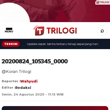
⌕
MENU
Update cepat: berita terbaru tersaji sepanjang hari.
TERKINI
20200824_105345_0000
@Koran Trilogi
Reporter :
Wahyudi
Editor :
Redaksi
Senin, 24 Agustus 2020 - 11:13 WIB