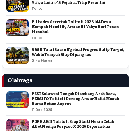
Yahya Lantik 45 Pejabat, Titip Pesan Ini
Tolitoli
Pilkades Serentak Tolitoli 2026 | 44 Desa
Kompak Memilih, Amran Hi Yahya Beri Pesan
Menohok
Tolitoli
SBSN Tolai Sausu Ngebut! Progres Salip Target,
Waktu Tempuh Siap Dipangkas
Bina Marga
Olahraga
PSSI Sulawesi Tengah Diambang Arah Baru,
PERSITO Tolitoli Dorong Anwar Hafid Masuk
Bursa Ketum Asprov
11 Des 2025
PORKAB II Tolitoli Siap Start | Mesin Cetak
Atlet Menuju Porprov X 2026 Dipanaskan