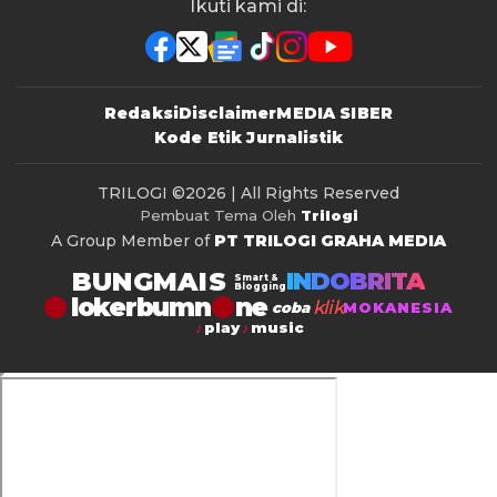
Ikuti kami di:
Redaksi
Disclaimer
MEDIA SIBER
Kode Etik Jurnalistik
TRILOGI
©2026 | All Rights Reserved
Pembuat Tema Oleh
Trilogi
A Group Member of
PT TRILOGI GRAHA MEDIA
BUNGMAIS
INDOBRITA
Smart &
Blogging
lokerbumn
klik
coba
MOKANESIA
play
music