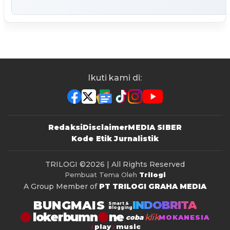
Ikuti kami di:
Redaksi
Disclaimer
MEDIA SIBER
Kode Etik Jurnalistik
TRILOGI
©2026 | All Rights Reserved
Pembuat Tema Oleh
Trilogi
A Group Member of
PT TRILOGI GRAHA MEDIA
BUNGMAIS
INDOBRITA
Smart &
Blogging
lokerbumn
klik
coba
MOKANESIA
play
music