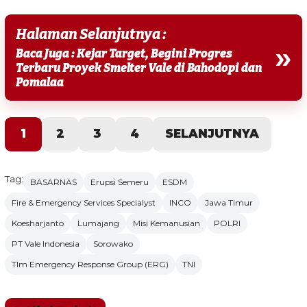
Halaman Selanjutnya :
»
Baca Juga : Kejar Target, Begini Progres
Terbaru Proyek Smelter Vale di Bahodopi dan
Pomalaa
1
2
3
4
SELANJUTNYA
Tag:
BASARNAS
Erupsi Semeru
ESDM
Fire & Emergency Services Specialyst
INCO
Jawa Timur
Koesharjanto
Lumajang
Misi Kemanusian
POLRI
PT Vale Indonesia
Sorowako
TIm Emergency Response Group (ERG)
TNI