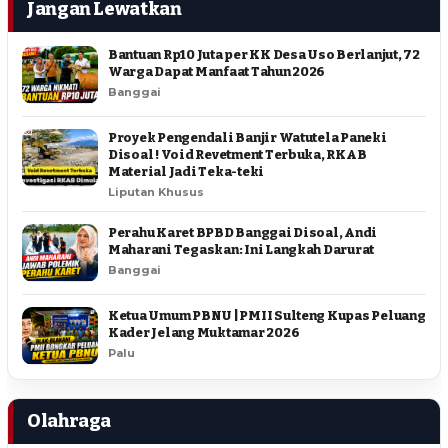
Jangan Lewatkan
Bantuan Rp10 Juta per KK Desa Uso Berlanjut, 72
Warga Dapat Manfaat Tahun 2026
Banggai
Proyek Pengendali Banjir Watutela Paneki
Disoal ! Void Revetment Terbuka, RKAB
Material Jadi Teka-teki
Liputan Khusus
Perahu Karet BPBD Banggai Disoal, Andi
Maharani Tegaskan: Ini Langkah Darurat
Banggai
Ketua Umum PBNU | PMII Sulteng Kupas Peluang
Kader Jelang Muktamar 2026
Palu
Olahraga