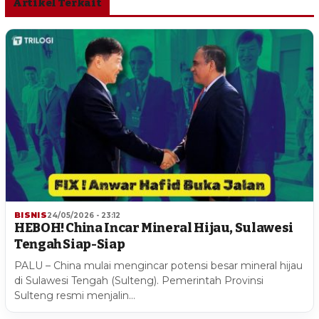
Artikel Terkait
BISNIS
24/05/2026 - 23:12
HEBOH! China Incar Mineral Hijau, Sulawesi
Tengah Siap-Siap
PALU – China mulai mengincar potensi besar mineral hijau
di Sulawesi Tengah (Sulteng). Pemerintah Provinsi
Sulteng resmi menjalin…