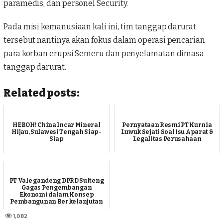
paramedis, dan personel Security.
Pada misi kemanusiaan kali ini, tim tanggap darurat
tersebut nantinya akan fokus dalam operasi pencarian
para korban erupsi Semeru dan penyelamatan dimasa
tanggap darurat.
Related posts:
HEBOH! China Incar Mineral
Pernyataan Resmi PT Kurnia
Hijau, Sulawesi Tengah Siap-
Luwuk Sejati Soal Isu Aparat &
Siap
Legalitas Perusahaan
PT Vale gandeng DPRD Sulteng
Gagas Pengembangan
Ekonomi dalam Konsep
Pembangunan Berkelanjutan
1,082