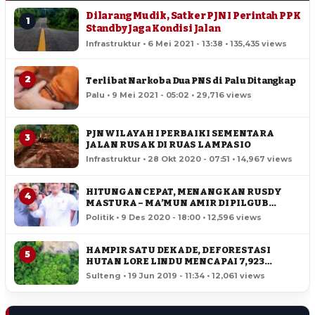
Dilarang Mudik, Satker PJN I Perintah PPK
1
Standby Jaga Kondisi Jalan
Infrastruktur • 6 Mei 2021 - 13:38 • 135,435 views
2
Terlibat Narkoba Dua PNS di Palu Ditangkap
Palu • 9 Mei 2021 - 05:02 • 29,716 views
PJN WILAYAH I PERBAIKI SEMENTARA
3
JALAN RUSAK DI RUAS LAMPASIO
Infrastruktur • 28 Okt 2020 - 07:51 • 14,967 views
HITUNGAN CEPAT, MENANGKAN RUSDY
4
MASTURA – MA’MUN AMIR DI PILGUB
SULTENG
Politik • 9 Des 2020 - 18:00 • 12,596 views
HAMPIR SATU DEKADE, DEFORESTASI
5
HUTAN LORE LINDU MENCAPAI 7,923
HEKTAR
Sulteng • 19 Jun 2019 - 11:34 • 12,061 views