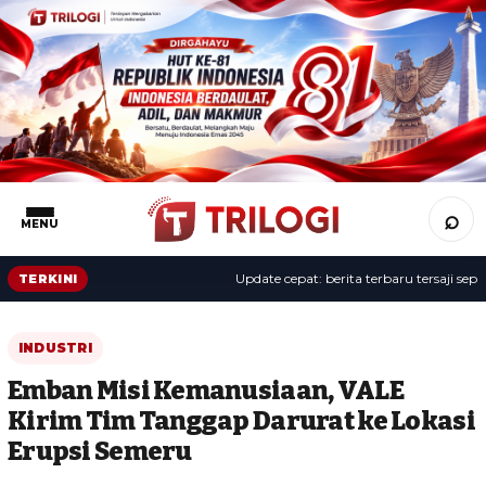
⌕
MENU
Update cepat: berita terbaru tersaji sepanja
TERKINI
INDUSTRI
Emban Misi Kemanusiaan, VALE
Kirim Tim Tanggap Darurat ke Lokasi
Erupsi Semeru