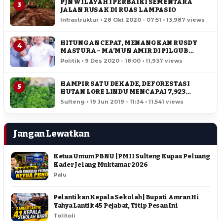
PJN WILAYAH I PERBAIKI SEMENTARA
3
JALAN RUSAK DI RUAS LAMPASIO
Infrastruktur • 28 Okt 2020 - 07:51 • 13,987 views
HITUNGAN CEPAT, MENANGKAN RUSDY
4
MASTURA – MA’MUN AMIR DI PILGUB
SULTENG
Politik • 9 Des 2020 - 18:00 • 11,937 views
HAMPIR SATU DEKADE, DEFORESTASI
5
HUTAN LORE LINDU MENCAPAI 7,923
HEKTAR
Sulteng • 19 Jun 2019 - 11:34 • 11,541 views
Jangan Lewatkan
Ketua Umum PBNU | PMII Sulteng Kupas Peluang
Kader Jelang Muktamar 2026
Palu
Pelantikan Kepala Sekolah | Bupati Amran Hi
Yahya Lantik 45 Pejabat, Titip Pesan Ini
Tolitoli