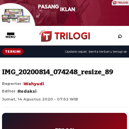
⌕
MENU
Update cepat: berita terbaru tersaji sepan
TERKINI
IMG_20200814_074248_resize_89
Reporter :
Wahyudi
Editor :
Redaksi
Jumat, 14 Agustus 2020 - 07:52 WIB