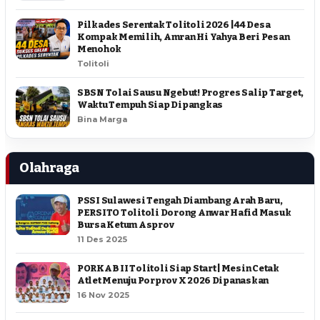
Pilkades Serentak Tolitoli 2026 | 44 Desa
Kompak Memilih, Amran Hi Yahya Beri Pesan
Menohok
Tolitoli
SBSN Tolai Sausu Ngebut! Progres Salip Target,
Waktu Tempuh Siap Dipangkas
Bina Marga
Olahraga
PSSI Sulawesi Tengah Diambang Arah Baru,
PERSITO Tolitoli Dorong Anwar Hafid Masuk
Bursa Ketum Asprov
11 Des 2025
PORKAB II Tolitoli Siap Start | Mesin Cetak
Atlet Menuju Porprov X 2026 Dipanaskan
16 Nov 2025