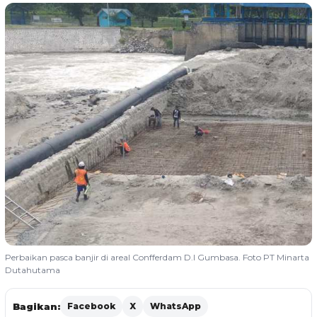
Perbaikan pasca banjir di areal Confferdam D.I Gumbasa. Foto PT Minarta
Dutahutama
Bagikan:
Facebook
X
WhatsApp