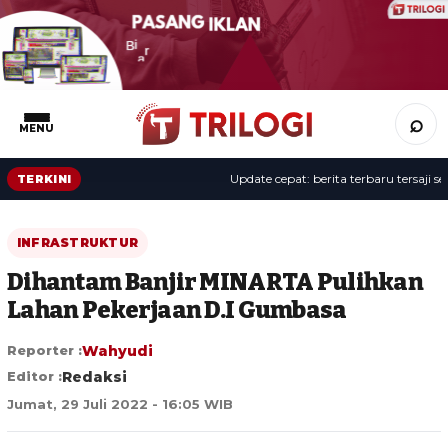
⌕
MENU
Update cepat: berita terbaru tersaji sepa
TERKINI
INFRASTRUKTUR
Dihantam Banjir MINARTA Pulihkan
Lahan Pekerjaan D.I Gumbasa
Reporter :
Wahyudi
Editor :
Redaksi
Jumat, 29 Juli 2022 - 16:05 WIB