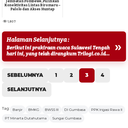
Jembatan Pombewe, Pulihkan
Konektivitas Lintas Biromaru –
Palolo dan Akses Huntap
1,807
Halaman Selanjutnya :
»
Berikut ini prakiraan cuaca Sulawesi Tengah
hari ini, yang telah dirangkum Trilogi.co.id...
SEBELUMNYA
1
2
3
4
SELANJUTNYA
Tag:
Banjir
BMKG
BWSS III
DI Gumbasa
PPK Irigasi Rawa II
PT Minarta Dutahutama
Sungai Gumbasa