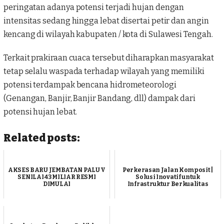
peringatan adanya potensi terjadi hujan dengan
intensitas sedang hingga lebat disertai petir dan angin
kencang di wilayah kabupaten / kota di Sulawesi Tengah.
Terkait prakiraan cuaca tersebut diharapkan masyarakat
tetap selalu waspada terhadap wilayah yang memiliki
potensi terdampak bencana hidrometeorologi
(Genangan, Banjir, Banjir Bandang, dll) dampak dari
potensi hujan lebat.
Related posts:
AKSES BARU JEMBATAN PALU V
Perkerasan Jalan Komposit |
SENILAI 43 MILIAR RESMI
Solusi Inovatif untuk
DIMULAI
Infrastruktur Berkualitas