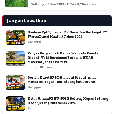
HEKTAR
Sulteng • 19 Jun 2019 - 11:34 • 11,784 views
Jangan Lewatkan
Bantuan Rp10 Juta per KK Desa Uso Berlanjut, 72
Warga Dapat Manfaat Tahun 2026
Banggai
Proyek Pengendali Banjir Watutela Paneki
Disoal ! Void Revetment Terbuka, RKAB
Material Jadi Teka-teki
Liputan Khusus
Perahu Karet BPBD Banggai Disoal, Andi
Maharani Tegaskan: Ini Langkah Darurat
Banggai
Ketua Umum PBNU | PMII Sulteng Kupas Peluang
Kader Jelang Muktamar 2026
Palu