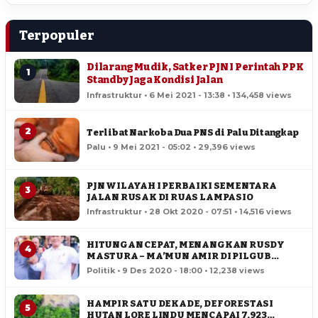
Terpopuler
Dilarang Mudik, Satker PJN I Perintah PPK
1
Standby Jaga Kondisi Jalan
Infrastruktur • 6 Mei 2021 - 13:38 • 134,458 views
2
Terlibat Narkoba Dua PNS di Palu Ditangkap
Palu • 9 Mei 2021 - 05:02 • 29,396 views
PJN WILAYAH I PERBAIKI SEMENTARA
3
JALAN RUSAK DI RUAS LAMPASIO
Infrastruktur • 28 Okt 2020 - 07:51 • 14,516 views
HITUNGAN CEPAT, MENANGKAN RUSDY
4
MASTURA – MA’MUN AMIR DI PILGUB
SULTENG
Politik • 9 Des 2020 - 18:00 • 12,238 views
HAMPIR SATU DEKADE, DEFORESTASI
5
HUTAN LORE LINDU MENCAPAI 7,923