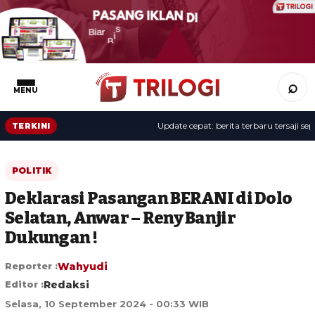
⌕
MENU
Update cepat: berita terbaru tersaji sepan
TERKINI
POLITIK
Deklarasi Pasangan BERANI di Dolo
Selatan, Anwar – Reny Banjir
Dukungan !
Reporter :
Wahyudi
Editor :
Redaksi
Selasa, 10 September 2024 - 00:33 WIB