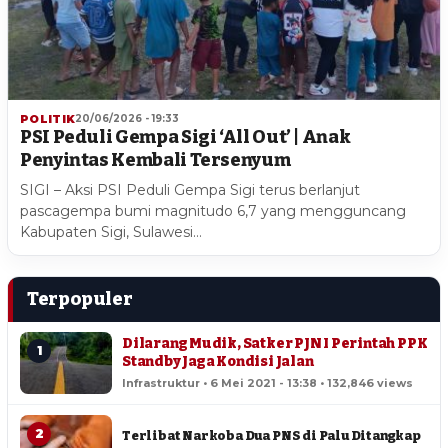
POLITIK
20/06/2026 - 19:33
PSI Peduli Gempa Sigi ‘All Out’ | Anak
Penyintas Kembali Tersenyum
SIGI – Aksi PSI Peduli Gempa Sigi terus berlanjut
pascagempa bumi magnitudo 6,7 yang mengguncang
Kabupaten Sigi, Sulawesi…
Terpopuler
Dilarang Mudik, Satker PJN I Perintah PPK
1
Standby Jaga Kondisi Jalan
Infrastruktur • 6 Mei 2021 - 13:38 • 132,846 views
2
Terlibat Narkoba Dua PNS di Palu Ditangkap