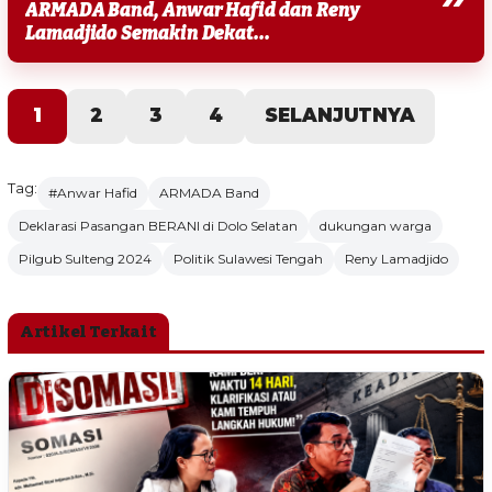
ARMADA Band, Anwar Hafid dan Reny
Lamadjido Semakin Dekat...
1
2
3
4
SELANJUTNYA
Tag:
#Anwar Hafid
ARMADA Band
Deklarasi Pasangan BERANI di Dolo Selatan
dukungan warga
Pilgub Sulteng 2024
Politik Sulawesi Tengah
Reny Lamadjido
Artikel Terkait