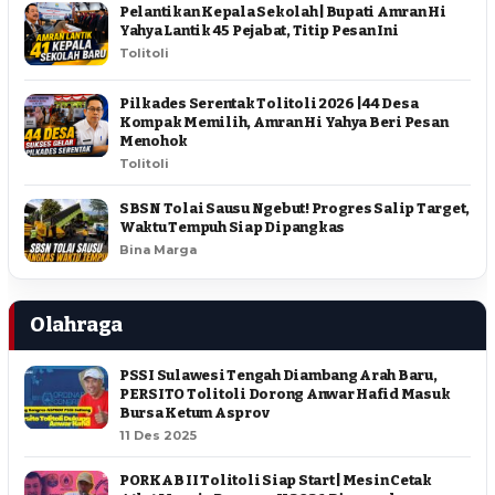
Pelantikan Kepala Sekolah | Bupati Amran Hi
Yahya Lantik 45 Pejabat, Titip Pesan Ini
Tolitoli
Pilkades Serentak Tolitoli 2026 | 44 Desa
Kompak Memilih, Amran Hi Yahya Beri Pesan
Menohok
Tolitoli
SBSN Tolai Sausu Ngebut! Progres Salip Target,
Waktu Tempuh Siap Dipangkas
Bina Marga
Olahraga
PSSI Sulawesi Tengah Diambang Arah Baru,
PERSITO Tolitoli Dorong Anwar Hafid Masuk
Bursa Ketum Asprov
11 Des 2025
PORKAB II Tolitoli Siap Start | Mesin Cetak