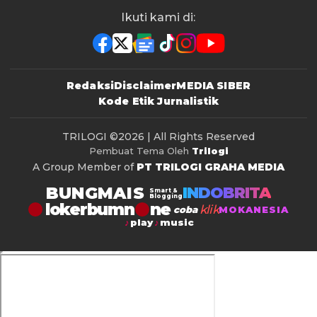
Ikuti kami di:
Redaksi
Disclaimer
MEDIA SIBER
Kode Etik Jurnalistik
TRILOGI
©2026 | All Rights Reserved
Pembuat Tema Oleh
Trilogi
A Group Member of
PT TRILOGI GRAHA MEDIA
BUNGMAIS
INDOBRITA
Smart &
Blogging
lokerbumn
klik
coba
MOKANESIA
play
music