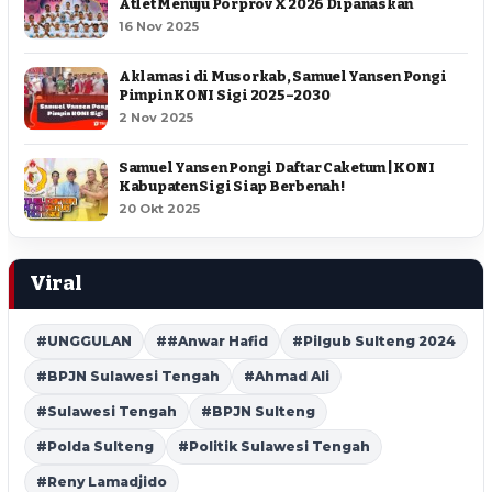
Atlet Menuju Porprov X 2026 Dipanaskan
16 Nov 2025
Aklamasi di Musorkab, Samuel Yansen Pongi
Pimpin KONI Sigi 2025–2030
2 Nov 2025
Samuel Yansen Pongi Daftar Caketum | KONI
Kabupaten Sigi Siap Berbenah !
20 Okt 2025
Viral
#UNGGULAN
##Anwar Hafid
#Pilgub Sulteng 2024
#BPJN Sulawesi Tengah
#Ahmad Ali
#Sulawesi Tengah
#BPJN Sulteng
#Polda Sulteng
#Politik Sulawesi Tengah
#Reny Lamadjido