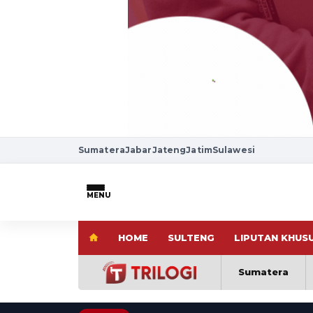
Sumatera
Jabar
Jateng
Jatim
Sulawesi
MENU
HOME
SULTENG
LIPUTAN KHUS
Sumatera