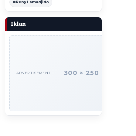
#Reny Lamadjido
Iklan
300 × 250
ADVERTISEMENT