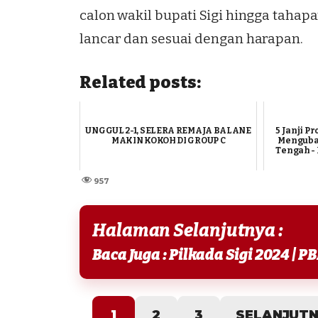
calon wakil bupati Sigi hingga taha
lancar dan sesuai dengan harapan.
Related posts:
UNGGUL 2-1, SELERA REMAJA BALANE
5 Janji 
MAKIN KOKOH DI GROUP C
Mengubah
Tengah - 
957
Halaman Selanjutnya :
1
2
3
SELANJUT