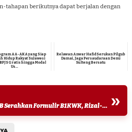
pan-tahapan berikutnya dapat berjalan dengan
Program AA-AKA yang Siap
Relawan Anwar Hafid Serukan Pilgub
 Hidup Rakyat Sulawesi
Damai, Jaga Persaudaraan Demi
BPJS Gratis hingga Modal
Sulteng Bersatu
Us...
»
Baca Juga : Pilkada Sigi 2024 | PBB Serahkan Formulir B1KWK, Rizal-Samuel Siap Bertarung !
NYA