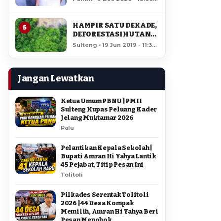
AMIR DI PILGUB
12,045 views
SULTENG
HAMPIR SATU DEKADE,
5
DEFORESTASI HUTAN
LORE LINDU MENCAPAI
Sulteng • 19 Jun 2019 - 11:34
7,923 HEKTAR
• 11,632 views
Jangan Lewatkan
Ketua Umum PBNU | PMII
Sulteng Kupas Peluang Kader
Jelang Muktamar 2026
Palu
Pelantikan Kepala Sekolah |
Bupati Amran Hi Yahya Lantik
45 Pejabat, Titip Pesan Ini
Tolitoli
Pilkades Serentak Tolitoli
2026 | 44 Desa Kompak
Memilih, Amran Hi Yahya Beri
Pesan Menohok