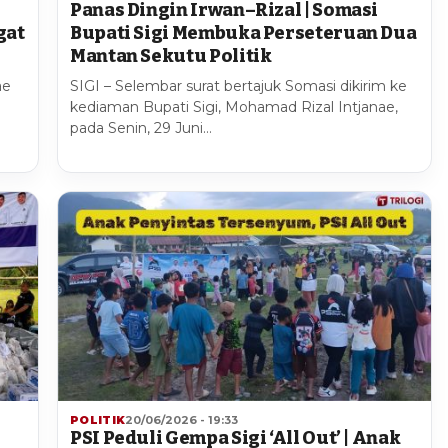
Panas Dingin Irwan–Rizal | Somasi
gat
Bupati Sigi Membuka Perseteruan Dua
Mantan Sekutu Politik
ae
SIGI – Selembar surat bertajuk Somasi dikirim ke
kediaman Bupati Sigi, Mohamad Rizal Intjanae,
pada Senin, 29 Juni…
POLITIK
20/06/2026 - 19:33
PSI Peduli Gempa Sigi ‘All Out’ | Anak