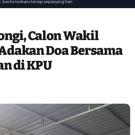
a terbaru tersaji sepanjang hari.
ngi, Calon Wakil
, Adakan Doa Bersama
an di KPU