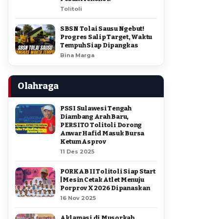
Tolitoli
SBSN Tolai Sausu Ngebut!
Progres Salip Target, Waktu
Tempuh Siap Dipangkas
Bina Marga
Olahraga
PSSI Sulawesi Tengah
Diambang Arah Baru,
PERSITO Tolitoli Dorong
Anwar Hafid Masuk Bursa
Ketum Asprov
11 Des 2025
PORKAB II Tolitoli Siap Start
| Mesin Cetak Atlet Menuju
Porprov X 2026 Dipanaskan
16 Nov 2025
Aklamasi di Musorkab,