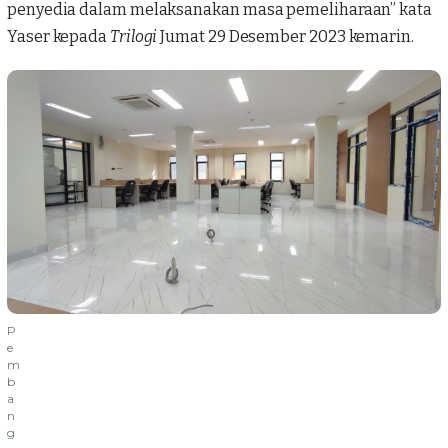
penyedia dalam melaksanakan masa pemeliharaan” kata
Yaser kepada
Trilogi
Jumat 29 Desember 2023 kemarin.
P
e
m
b
a
n
g