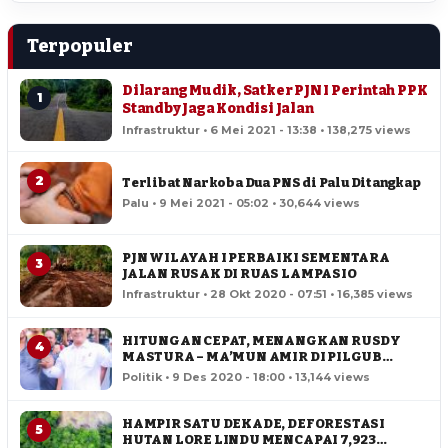
Terpopuler
Dilarang Mudik, Satker PJN I Perintah PPK
1
Standby Jaga Kondisi Jalan
Infrastruktur • 6 Mei 2021 - 13:38 • 138,275 views
2
Terlibat Narkoba Dua PNS di Palu Ditangkap
Palu • 9 Mei 2021 - 05:02 • 30,644 views
PJN WILAYAH I PERBAIKI SEMENTARA
3
JALAN RUSAK DI RUAS LAMPASIO
Infrastruktur • 28 Okt 2020 - 07:51 • 16,385 views
HITUNGAN CEPAT, MENANGKAN RUSDY
4
MASTURA – MA’MUN AMIR DI PILGUB
SULTENG
Politik • 9 Des 2020 - 18:00 • 13,144 views
HAMPIR SATU DEKADE, DEFORESTASI
5
HUTAN LORE LINDU MENCAPAI 7,923