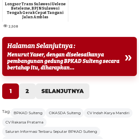
Longsor Trans Sulawesi Uelene
Beteleme, BPJN Sulawesi
Tengah Gerak Cepat Tangani
Jalan Amblas
2,508
Halaman Selanjutnya :
»
Menurut Yaser, dengan diselesaikanya
pembangunan gedung BPKAD Sulteng secara
bertahap itu, diharapkan...
1
2
SELANJUTNYA
Tag:
BPKAD Sulteng
CIKASDA Sulteng
CV Indah Karya Mandiri
CV Rakarsa Pratama
Saluran Informasi Terbaru Seputar BPKAD Sulteng