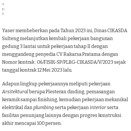
a
p
II
Yaser membeberkan pada Tahun 2023 ini, Dinas
CIKASDA
Sulteng melanjutkan kembali pekerjaan bangunan
gedung 3 lantai untuk pekerjaan tahap II dengan
menggandeng penyedia CV Rakarsa Pratama dengan
Nomor kontrak : 06/FISIK-SP/PLBG-CIKASDA/V/2023 sejak
tanggal kontrak 12 Mei 2023 lalu.
Adapun lingkup pekerjaannya meliputi pekerjaan
Arsitektural
berupa Plesteran dinding, pemasangan
keramik sampai finishing, kemudian pekerjaan mekanikal
elektrikal dan
plumbing
serta pekerjaan
interior
serta
fasilitas penunjang lainnya dengan progres konstruksi
akhir mencapai 100 persen.