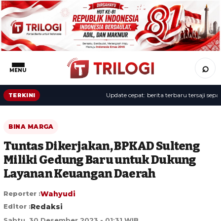
⌕
MENU
Update cepat: berita terbaru tersaji sepanjang
TERKINI
BINA MARGA
Tuntas Dikerjakan, BPKAD Sulteng
Miliki Gedung Baru untuk Dukung
Layanan Keuangan Daerah
Reporter :
Wahyudi
Editor :
Redaksi
Sabtu, 30 Desember 2023 - 01:31 WIB