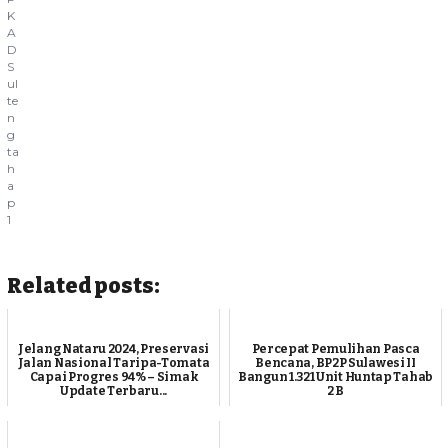
K
A
D
S
ul
te
n
g
ta
h
a
p
1
Related posts:
Jelang Nataru 2024, Preservasi
Percepat Pemulihan Pasca
Jalan Nasional Taripa-Tomata
Bencana, BP2P Sulawesi II
Capai Progres 94% – Simak
Bangun 1.321 Unit Huntap Tahab
Update Terbaru...
2 B