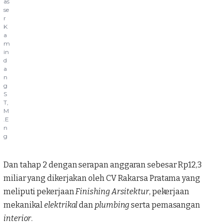
as
se
r
K
a
m
in
d
a
n
g
S
T,
M
.E
n
g
Dan tahap 2 dengan serapan anggaran sebesar Rp12,3
miliar yang dikerjakan oleh CV Rakarsa Pratama yang
meliputi pekerjaan
Finishing Arsitektur
, pekerjaan
mekanikal
elektrikal
dan
plumbing
serta pemasangan
interior
.