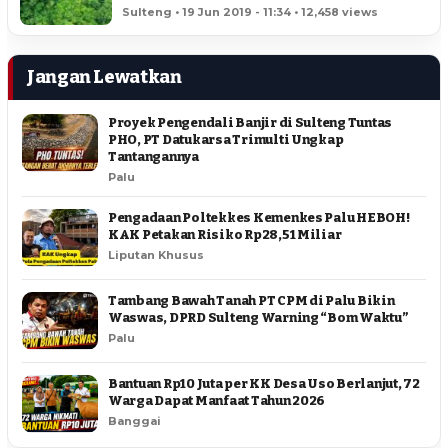
HEKTAR
Sulteng • 19 Jun 2019 - 11:34 • 12,458 views
Jangan Lewatkan
Proyek Pengendali Banjir di Sulteng Tuntas
PHO, PT Datukarsa Trimulti Ungkap
Tantangannya
Palu
Pengadaan Poltekkes Kemenkes Palu HEBOH!
KAK Petakan Risiko Rp28,51 Miliar
Liputan Khusus
Tambang Bawah Tanah PT CPM di Palu Bikin
Waswas, DPRD Sulteng Warning “Bom Waktu”
Palu
Bantuan Rp10 Juta per KK Desa Uso Berlanjut, 72
Warga Dapat Manfaat Tahun 2026
Banggai