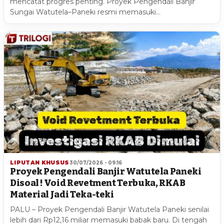
mencatat progres penting. Proyek Pengendali Banjir
Sungai Watutela–Paneki resmi memasuki…
LIPUTAN KHUSUS
30/07/2026 - 09:16
Proyek Pengendali Banjir Watutela Paneki
Disoal ! Void Revetment Terbuka, RKAB
Material Jadi Teka-teki
PALU – Proyek Pengendali Banjir Watutela Paneki senilai
lebih dari Rp12,16 miliar memasuki babak baru. Di tengah