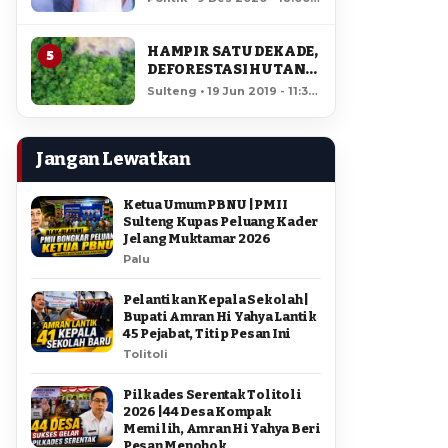
AMIR DI PILGUB
11,985 views
SULTENG
HAMPIR SATU DEKADE,
5
DEFORESTASI HUTAN
LORE LINDU MENCAPAI
Sulteng • 19 Jun 2019 - 11:34
7,923 HEKTAR
• 11,584 views
Jangan Lewatkan
Ketua Umum PBNU | PMII
Sulteng Kupas Peluang Kader
Jelang Muktamar 2026
Palu
Pelantikan Kepala Sekolah |
Bupati Amran Hi Yahya Lantik
45 Pejabat, Titip Pesan Ini
Tolitoli
Pilkades Serentak Tolitoli
2026 | 44 Desa Kompak
Memilih, Amran Hi Yahya Beri
Pesan Menohok