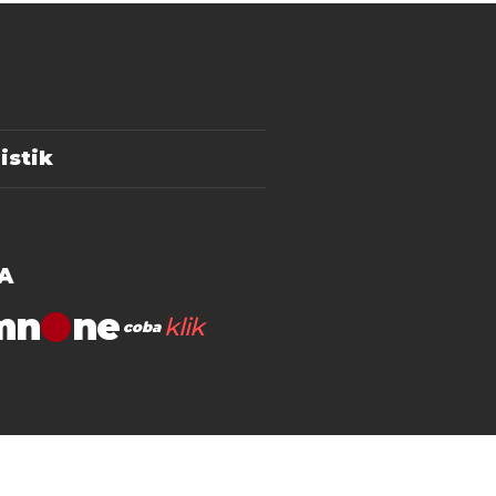
istik
A
mn
klik
coba