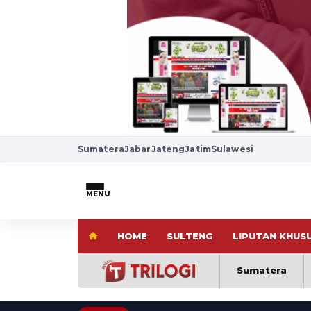
Sumatera
Jabar
Jateng
Jatim
Sulawesi
MENU
HOME
SULTENG
LIPUTAN KHUS
Sumatera