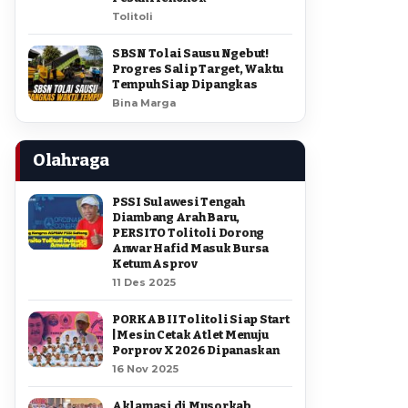
Tolitoli
SBSN Tolai Sausu Ngebut!
Progres Salip Target, Waktu
Tempuh Siap Dipangkas
Bina Marga
Olahraga
PSSI Sulawesi Tengah
Diambang Arah Baru,
PERSITO Tolitoli Dorong
Anwar Hafid Masuk Bursa
Ketum Asprov
11 Des 2025
PORKAB II Tolitoli Siap Start
| Mesin Cetak Atlet Menuju
Porprov X 2026 Dipanaskan
16 Nov 2025
Aklamasi di Musorkab,