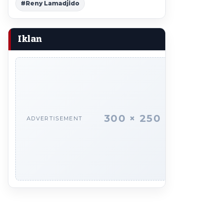
#Reny Lamadjido
Iklan
300 × 250
ADVERTISEMENT