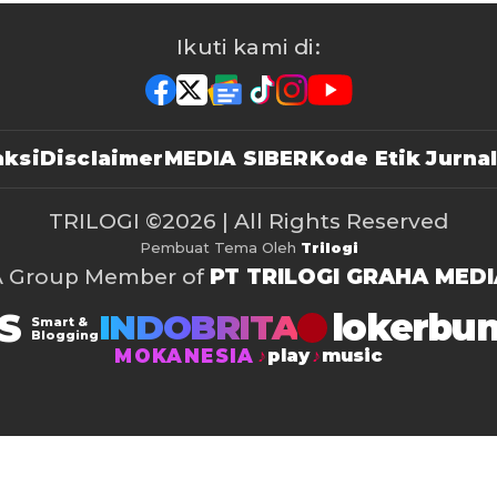
Ikuti kami di:
ksi
Disclaimer
MEDIA SIBER
Kode Etik Jurnal
TRILOGI
©2026 | All Rights Reserved
Pembuat Tema Oleh
Trilogi
A Group Member of
PT TRILOGI GRAHA MEDI
S
lokerbu
INDOBRITA
Smart &
Blogging
MOKANESIA
play
music