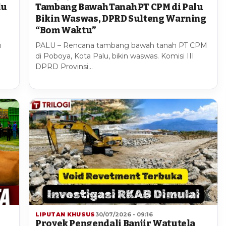
lu
Tambang Bawah Tanah PT CPM di Palu
1
Bikin Waswas, DPRD Sulteng Warning
“Bom Waktu”
u
PALU – Rencana tambang bawah tanah PT CPM
di Poboya, Kota Palu, bikin waswas. Komisi III
DPRD Provinsi…
LIPUTAN KHUSUS
30/07/2026 - 09:16
Proyek Pengendali Banjir Watutela