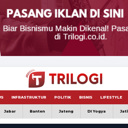
US
INFRASTRUKTUR
POLITIK
BISNIS
LIFESTYLE
Jabar
Banten
Jateng
DI Yogya
Jat