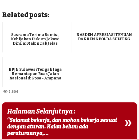
Related posts:
Susrama Terima Remisi,
NASDEM APRESIASI TEMUAN
Kebijakan Hukum Jokowi
DANREM & POLDA SULTENG
Dinilai Makin Tak Jelas
BPJN Sulawesi Tengah Jaga
Kemantapan Ruas Jalan
Nasional di Poso - Ampana
2,606
Halaman Selanjutnya :
»
“Selamat bekerja, dan mohon bekerja sesuai
dengan aturan. Kalau belum ada
peraturannya,...