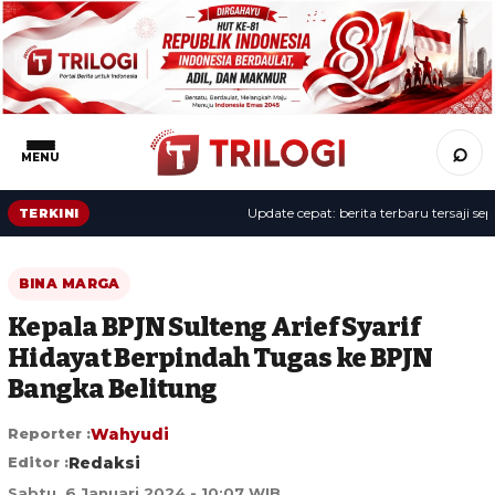
⌕
MENU
Update cepat: berita terbaru tersaji sepanja
TERKINI
BINA MARGA
Kepala BPJN Sulteng Arief Syarif
Hidayat Berpindah Tugas ke BPJN
Bangka Belitung
Reporter :
Wahyudi
Editor :
Redaksi
Sabtu, 6 Januari 2024 - 10:07 WIB