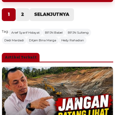
1
2
SELANJUTNYA
Tag:
Arief Syarif Hidayat
BPJN Babel
BPJN Sulteng
Dedi Mardadi
Ditjen Bina Marga
Hedy Rahadian
Artikel Terkait