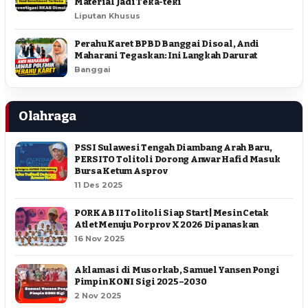
Material Jadi Teka-teki
Liputan Khusus
Perahu Karet BPBD Banggai Disoal, Andi
Maharani Tegaskan: Ini Langkah Darurat
Banggai
Olahraga
PSSI Sulawesi Tengah Diambang Arah Baru,
PERSITO Tolitoli Dorong Anwar Hafid Masuk
Bursa Ketum Asprov
11 Des 2025
PORKAB II Tolitoli Siap Start | Mesin Cetak
Atlet Menuju Porprov X 2026 Dipanaskan
16 Nov 2025
Aklamasi di Musorkab, Samuel Yansen Pongi
Pimpin KONI Sigi 2025–2030
2 Nov 2025