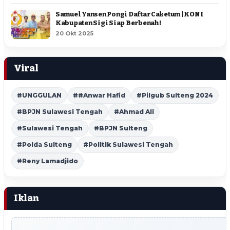
Samuel Yansen Pongi Daftar Caketum | KONI
Kabupaten Sigi Siap Berbenah !
20 Okt 2025
Viral
#UNGGULAN
##Anwar Hafid
#Pilgub Sulteng 2024
#BPJN Sulawesi Tengah
#Ahmad Ali
#Sulawesi Tengah
#BPJN Sulteng
#Polda Sulteng
#Politik Sulawesi Tengah
#Reny Lamadjido
Iklan