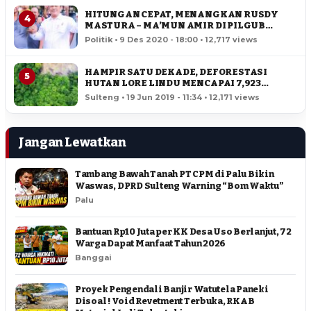
HITUNGAN CEPAT, MENANGKAN RUSDY
4
MASTURA – MA’MUN AMIR DI PILGUB
SULTENG
Politik • 9 Des 2020 - 18:00 • 12,717 views
HAMPIR SATU DEKADE, DEFORESTASI
5
HUTAN LORE LINDU MENCAPAI 7,923
HEKTAR
Sulteng • 19 Jun 2019 - 11:34 • 12,171 views
Jangan Lewatkan
Tambang Bawah Tanah PT CPM di Palu Bikin
Waswas, DPRD Sulteng Warning “Bom Waktu”
Palu
Bantuan Rp10 Juta per KK Desa Uso Berlanjut, 72
Warga Dapat Manfaat Tahun 2026
Banggai
Proyek Pengendali Banjir Watutela Paneki
Disoal ! Void Revetment Terbuka, RKAB