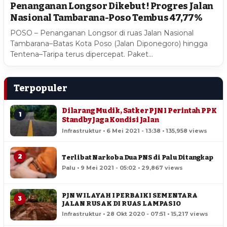
Penanganan Longsor Dikebut ! Progres Jalan
Nasional Tambarana-Poso Tembus 47,77%
POSO – Penanganan Longsor di ruas Jalan Nasional
Tambarana–Batas Kota Poso (Jalan Diponegoro) hingga
Tentena–Taripa terus dipercepat. Paket…
Terpopuler
Dilarang Mudik, Satker PJN I Perintah PPK
1
Standby Jaga Kondisi Jalan
Infrastruktur • 6 Mei 2021 - 13:38 • 135,958 views
2
Terlibat Narkoba Dua PNS di Palu Ditangkap
Palu • 9 Mei 2021 - 05:02 • 29,867 views
PJN WILAYAH I PERBAIKI SEMENTARA
3
JALAN RUSAK DI RUAS LAMPASIO
Infrastruktur • 28 Okt 2020 - 07:51 • 15,217 views