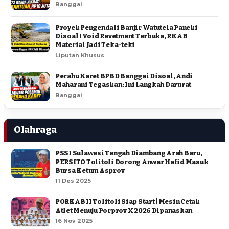
Banggai
Proyek Pengendali Banjir Watutela Paneki
Disoal ! Void Revetment Terbuka, RKAB
Material Jadi Teka-teki
Liputan Khusus
Perahu Karet BPBD Banggai Disoal, Andi
Maharani Tegaskan: Ini Langkah Darurat
Banggai
Olahraga
PSSI Sulawesi Tengah Diambang Arah Baru,
PERSITO Tolitoli Dorong Anwar Hafid Masuk
Bursa Ketum Asprov
11 Des 2025
PORKAB II Tolitoli Siap Start | Mesin Cetak
Atlet Menuju Porprov X 2026 Dipanaskan
16 Nov 2025