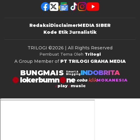
Redaksi
Disclaimer
MEDIA SIBER
Kode Etik Jurnalistik
TRILOGI
©2026 | All Rights Reserved
Pembuat Tema Oleh
Trilogi
A Group Member of
PT TRILOGI GRAHA MEDIA
BUNGMAIS
INDOBRITA
Smart &
Blogging
lokerbumn
klik
coba
MOKANESIA
play
music