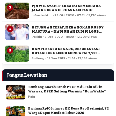
PJN WILAYAH I PERBAIKI SEMENTARA
3
JALAN RUSAK DI RUAS LAMPASIO
Infrastruktur • 28 Okt 2020 - 07:51 • 15,170 views
HITUNGAN CEPAT, MENANGKAN RUSDY
4
MASTURA – MA’MUN AMIR DI PILGUB
SULTENG
Politik • 9 Des 2020 - 18:00 • 12,709 views
HAMPIR SATU DEKADE, DEFORESTASI
5
HUTAN LORE LINDU MENCAPAI 7,923
HEKTAR
Sulteng • 19 Jun 2019 - 11:34 • 12,168 views
Jangan Lewatkan
Tambang Bawah Tanah PT CPM di Palu Bikin
Waswas, DPRD Sulteng Warning “Bom Waktu”
Palu
Bantuan Rp10 Juta per KK Desa Uso Berlanjut, 72
Warga Dapat Manfaat Tahun 2026