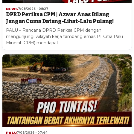
NEWS
7/08/2026 - 08:27
DPRD Periksa CPM | Azwar Anas Bilang
Jangan Cuma Datang-Lihat-Lalu Pulang!
PALU – Rencana DPRD Periksa CPM dengan
mengunjungi wilayah kerja tambang emas PT Citra Palu
Mineral (CPM) mendapat…
PALU
7/08/2026 - 07:44