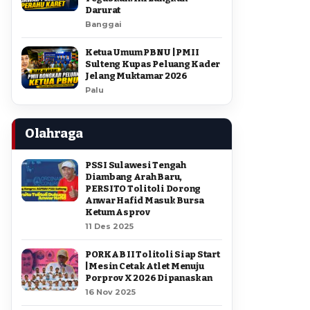
Darurat
Banggai
Ketua Umum PBNU | PMII
Sulteng Kupas Peluang Kader
Jelang Muktamar 2026
Palu
Olahraga
PSSI Sulawesi Tengah
Diambang Arah Baru,
PERSITO Tolitoli Dorong
Anwar Hafid Masuk Bursa
Ketum Asprov
11 Des 2025
PORKAB II Tolitoli Siap Start
| Mesin Cetak Atlet Menuju
Porprov X 2026 Dipanaskan
16 Nov 2025