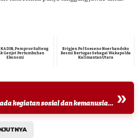
KADIN, Pemprov Sulteng
Brigjen Pol Soeseno Noerhandoko
 Genjot Pertumbuhan
Resmi Bertugas Sebagai Wakapolda
Ekonomi
Kalimantan Utara
»
Sebagai organisasi yang fokus pada kegiatan sosial dan kemanusiaan, Yayasan Insan Cita...
NJUTNYA