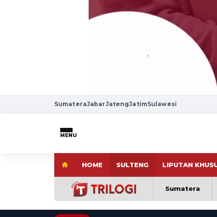
Sumatera
Jabar
Jateng
Jatim
Sulawesi
MENU
HOME
SULTENG
LIPUTAN KHUS
Sumatera