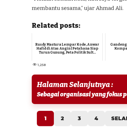
membantu sesama,” ujar Ahmad Ali.
Related posts:
Rusdy Mastura Lempar Kode, Anwar
Gandeng 
Hafid di Atas Angin | Petahana Siap
Kompak
Turun Gunung, Peta Politik Sult...
1,258
Halaman Selanjutnya :
1
2
3
4
SELA