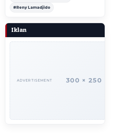
#Reny Lamadjido
Iklan
300 × 250
ADVERTISEMENT