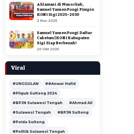
Aklamasi di Musorkab,
Samuel Yansen Pongi Pimpin
KONI Sigi 2025–2030
2 Nov 2025
Samuel Yansen Pongi Daftar
Caketum | KONI Kabupaten
Sigi Siap Berbenah !
20 Okt 2025
Viral
#UNGGULAN
##Anwar Hafid
#Pilgub Sulteng 2024
#BPJN Sulawesi Tengah
#Ahmad Ali
#Sulawesi Tengah
#BPJN Sulteng
#Polda Sulteng
#Politik Sulawesi Tengah