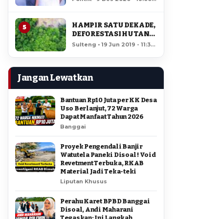
AMIR DI PILGUB
12,483 views
SULTENG
HAMPIR SATU DEKADE,
5
DEFORESTASI HUTAN
LORE LINDU MENCAPAI
Sulteng • 19 Jun 2019 - 11:34
7,923 HEKTAR
• 11,977 views
Jangan Lewatkan
Bantuan Rp10 Juta per KK Desa
Uso Berlanjut, 72 Warga
Dapat Manfaat Tahun 2026
Banggai
Proyek Pengendali Banjir
Watutela Paneki Disoal ! Void
Revetment Terbuka, RKAB
Material Jadi Teka-teki
Liputan Khusus
Perahu Karet BPBD Banggai
Disoal, Andi Maharani
Tegaskan: Ini Langkah