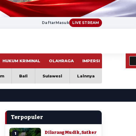
Daftar
Masuk
LIVE STREAM
HUKUM KRIMINAL
OLAHRAGA
IMPERSI
VIRAL
im
Bali
Sulawesi
Lainnya
Terpopuler
Dilarang Mudik, Satker
1