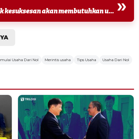
»
Tentunya untuk mencapai ke titik kesuksesan akan membutuhkan upaya besar. Ikuti petunjuk...
NYA
mulai Usaha Dari Nol
Merintis usaha
Tips Usaha
Usaha Dari Nol