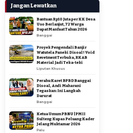
Jangan Lewatkan
Bantuan Rp10 Juta per KK Desa
Uso Berlanjut, 72 Warga
Dapat Manfaat Tahun 2026
Banggai
Proyek Pengendali Banjir
Watutela Paneki Disoal ! Void
Revetment Terbuka, RKAB
Material Jadi Teka-teki
Liputan Khusus
Perahu Karet BPBD Banggai
Disoal, Andi Maharani
Tegaskan: Ini Langkah
Darurat
Banggai
Ketua Umum PBNU | PMII
Sulteng Kupas Peluang Kader
Jelang Muktamar 2026
Palu