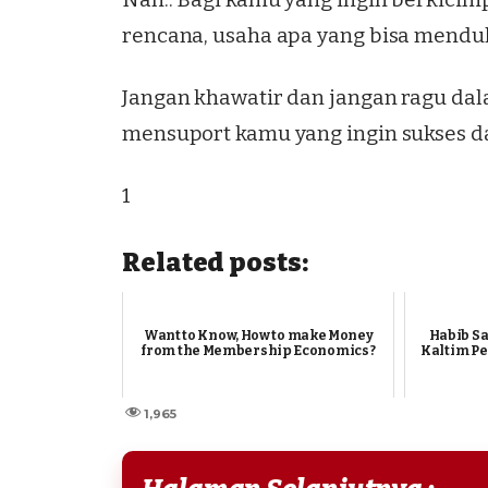
rencana, usaha apa yang bisa mendul
Jangan khawatir dan jangan ragu dala
mensuport kamu yang ingin sukses da
1
Related posts:
Want to Know, How to make Money
Habib Sa
from the Membership Economics ?
Kaltim Pe
1,965