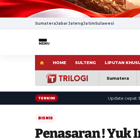
Sumatera
Jabar
Jateng
Jatim
Sulawesi
MENU
HOME
SULTENG
LIPUTAN KHUS
Sumatera
Update cepat: berita te
TERKINI
BISNIS
Penasaran ! Yuk I