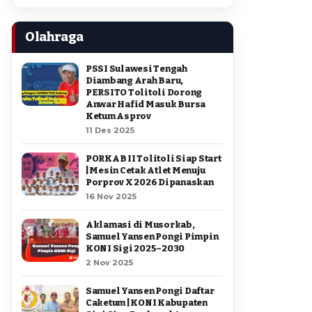
Olahraga
PSSI Sulawesi Tengah
Diambang Arah Baru,
PERSITO Tolitoli Dorong
Anwar Hafid Masuk Bursa
Ketum Asprov
11 Des 2025
PORKAB II Tolitoli Siap Start
| Mesin Cetak Atlet Menuju
Porprov X 2026 Dipanaskan
16 Nov 2025
Aklamasi di Musorkab,
Samuel Yansen Pongi Pimpin
KONI Sigi 2025–2030
2 Nov 2025
Samuel Yansen Pongi Daftar
Caketum | KONI Kabupaten