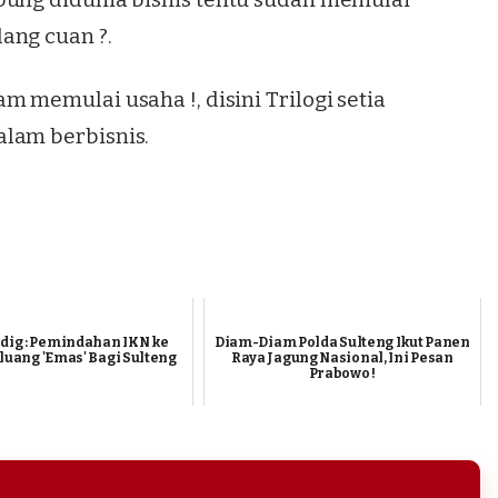
ang cuan ?.
m memulai usaha !, disini Trilogi setia
lam berbisnis.
dig : Pemindahan IKN ke
Diam-Diam Polda Sulteng Ikut Panen
luang 'Emas' Bagi Sulteng
Raya Jagung Nasional, Ini Pesan
Prabowo !