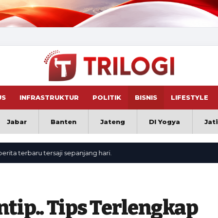
US
INFRASTRUKTUR
POLITIK
BISNIS
LIFESTYLE
Jabar
Banten
Jateng
DI Yogya
Jat
rbaru tersaji sepanjang hari.
ntip.. Tips Terlengkap