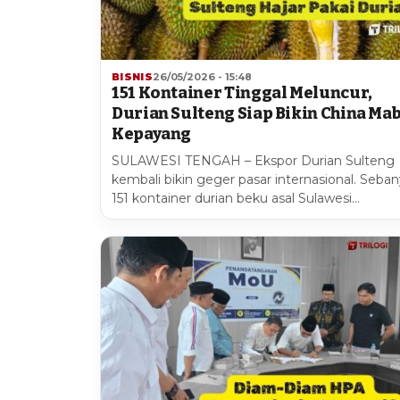
BISNIS
26/05/2026 - 15:48
151 Kontainer Tinggal Meluncur,
Durian Sulteng Siap Bikin China Ma
Kepayang
SULAWESI TENGAH – Ekspor Durian Sulteng
kembali bikin geger pasar internasional. Seba
151 kontainer durian beku asal Sulawesi…