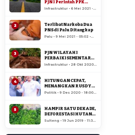
PJN I Perintah PPK
Standby Jaga Kondisi
Infrastruktur • 6 Mei 2021 -
Jalan
13:38 • 135,689 views
Terlibat Narkoba Dua
2
PNS di Palu Ditangkap
Palu • 9 Mei 2021 - 05:02 •
29,850 views
PJN WILAYAH I
3
PERBAIKI SEMENTARA
JALAN RUSAK DI RUAS
Infrastruktur • 28 Okt 2020 -
LAMPASIO
07:51 • 15,084 views
HITUNGAN CEPAT,
4
MENANGKAN RUSDY
MASTURA – MA’MUN
Politik • 9 Des 2020 - 18:00 •
AMIR DI PILGUB
12,692 views
SULTENG
HAMPIR SATU DEKADE,
5
DEFORESTASI HUTAN
LORE LINDU MENCAPAI
Sulteng • 19 Jun 2019 - 11:34
7,923 HEKTAR
• 12,160 views