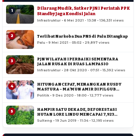
Dilarang Mudik, Satker PJN I Perintah PPK
1
Standby Jaga Kondisi Jalan
Infrastruktur • 6 Mei 2021 - 13:38 • 136,331 views
2
Terlibat Narkoba Dua PNS di Palu Ditangkap
Palu • 9 Mei 2021 - 05:02 • 29,897 views
PJN WILAYAH I PERBAIKI SEMENTARA
3
JALAN RUSAK DI RUAS LAMPASIO
Infrastruktur • 28 Okt 2020 - 07:51 • 15,392 views
HITUNGAN CEPAT, MENANGKAN RUSDY
4
MASTURA – MA’MUN AMIR DI PILGUB
SULTENG
Politik • 9 Des 2020 - 18:00 • 12,777 views
HAMPIR SATU DEKADE, DEFORESTASI
5
HUTAN LORE LINDU MENCAPAI 7,923
HEKTAR
Sulteng • 19 Jun 2019 - 11:34 • 12,195 views