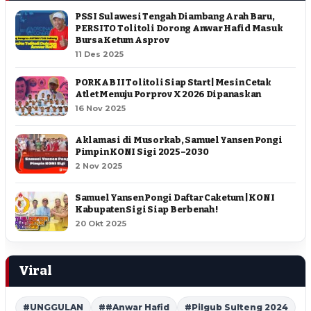
PSSI Sulawesi Tengah Diambang Arah Baru,
PERSITO Tolitoli Dorong Anwar Hafid Masuk
Bursa Ketum Asprov
11 Des 2025
PORKAB II Tolitoli Siap Start | Mesin Cetak
Atlet Menuju Porprov X 2026 Dipanaskan
16 Nov 2025
Aklamasi di Musorkab, Samuel Yansen Pongi
Pimpin KONI Sigi 2025–2030
2 Nov 2025
Samuel Yansen Pongi Daftar Caketum | KONI
Kabupaten Sigi Siap Berbenah !
20 Okt 2025
Viral
#UNGGULAN
##Anwar Hafid
#Pilgub Sulteng 2024