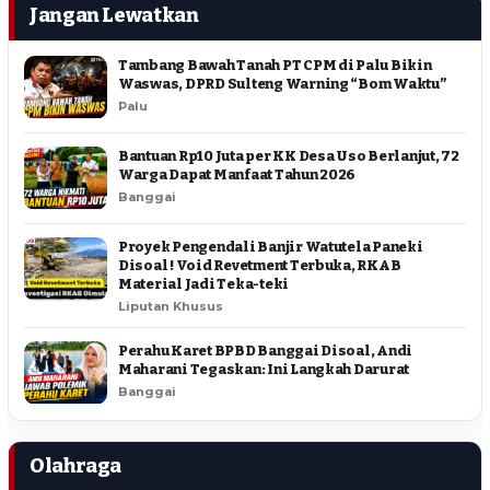
Jangan Lewatkan
Tambang Bawah Tanah PT CPM di Palu Bikin
Waswas, DPRD Sulteng Warning “Bom Waktu”
Palu
Bantuan Rp10 Juta per KK Desa Uso Berlanjut, 72
Warga Dapat Manfaat Tahun 2026
Banggai
Proyek Pengendali Banjir Watutela Paneki
Disoal ! Void Revetment Terbuka, RKAB
Material Jadi Teka-teki
Liputan Khusus
Perahu Karet BPBD Banggai Disoal, Andi
Maharani Tegaskan: Ini Langkah Darurat
Banggai
Olahraga