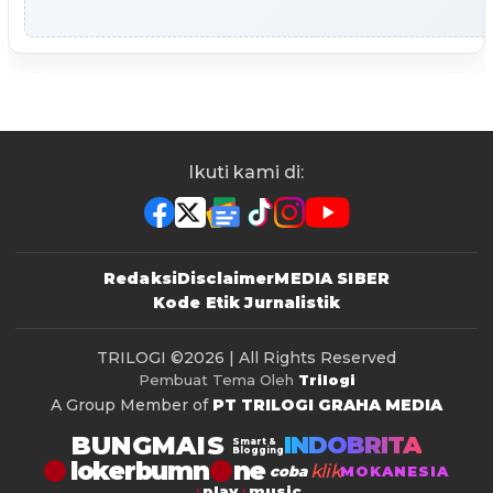
Ikuti kami di:
Redaksi
Disclaimer
MEDIA SIBER
Kode Etik Jurnalistik
TRILOGI
©2026 | All Rights Reserved
Pembuat Tema Oleh
Trilogi
A Group Member of
PT TRILOGI GRAHA MEDIA
BUNGMAIS
INDOBRITA
Smart &
Blogging
lokerbumn
klik
coba
MOKANESIA
play
music