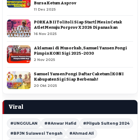
Bursa Ketum Asprov
11 Des 2025
PORKAB II Tolitoli Siap Start | Mesin Cetak
Atlet Menuju Porprov X 2026 Dipanaskan
16 Nov 2025
Aklamasi di Musorkab, Samuel Yansen Pongi
Pimpin KONI Sigi 2025–2030
2 Nov 2025
Samuel Yansen Pongi Daftar Caketum | KONI
Kabupaten Sigi Siap Berbenah !
20 Okt 2025
Viral
#UNGGULAN
##Anwar Hafid
#Pilgub Sulteng 2024
#BPJN Sulawesi Tengah
#Ahmad Ali