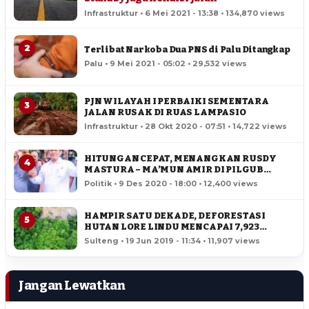
Infrastruktur • 6 Mei 2021 - 13:38 • 134,870 views
2
Terlibat Narkoba Dua PNS di Palu Ditangkap
Palu • 9 Mei 2021 - 05:02 • 29,532 views
PJN WILAYAH I PERBAIKI SEMENTARA
3
JALAN RUSAK DI RUAS LAMPASIO
Infrastruktur • 28 Okt 2020 - 07:51 • 14,722 views
HITUNGAN CEPAT, MENANGKAN RUSDY
4
MASTURA – MA’MUN AMIR DI PILGUB
SULTENG
Politik • 9 Des 2020 - 18:00 • 12,400 views
HAMPIR SATU DEKADE, DEFORESTASI
5
HUTAN LORE LINDU MENCAPAI 7,923
HEKTAR
Sulteng • 19 Jun 2019 - 11:34 • 11,907 views
Jangan Lewatkan