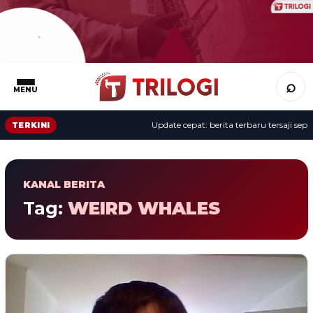
⌕
MENU
Update cepat: berita terbaru tersaji sepan
TERKINI
KANAL BERITA
Tag:
WEIRD WHALES