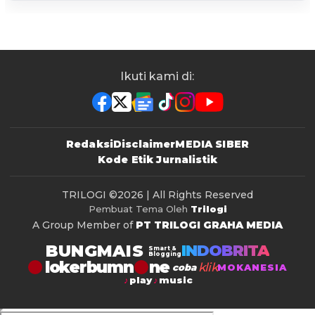
Ikuti kami di:
Redaksi
Disclaimer
MEDIA SIBER
Kode Etik Jurnalistik
TRILOGI
©2026 | All Rights Reserved
Pembuat Tema Oleh
Trilogi
A Group Member of
PT TRILOGI GRAHA MEDIA
BUNGMAIS
INDOBRITA
Smart &
Blogging
lokerbumn
klik
coba
MOKANESIA
play
music