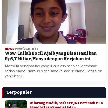
NEWS
30/08/2021 - 13:55
Wow ! Inilah Bocil Ajaib yang Bisa Hasilkan
Rp5,7 Miliar, Hanya dengan Kerjakan ini
Memiliki penghasilan yang luar biasa menjadi dambaan
setiap orang. Namun siapa sangka, ada seorang Bocil ajaib
yang baru…
Terpopuler
Dilarang Mudik, Satker PJN I Perintah PPK
1
Standby Jaga Kondisi Jalan