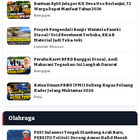
Bantuan Rp10 Juta per KK Desa Uso Berlanjut, 72
Warga Dapat Manfaat Tahun 2026
Banggai
Proyek Pengendali Banjir Watutela Paneki
Disoal ! Void Revetment Terbuka, RKAB
Material Jadi Teka-teki
Liputan Khusus
Perahu Karet BPBD Banggai Disoal, Andi
Maharani Tegaskan: Ini Langkah Darurat
Banggai
Ketua Umum PBNU | PMII Sulteng Kupas Peluang
Kader Jelang Muktamar 2026
Palu
Olahraga
PSSI Sulawesi Tengah Diambang Arah Baru,
PERSITO Tolitoli Dorong Anwar Hafid Masuk