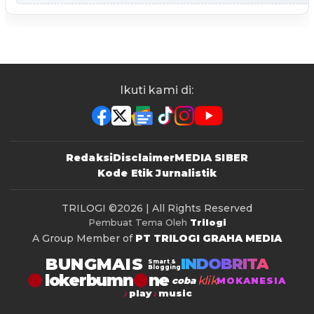
Ikuti kami di:
Redaksi
Disclaimer
MEDIA SIBER
Kode Etik Jurnalistik
TRILOGI
©2026 | All Rights Reserved
Pembuat Tema Oleh
Trilogi
A Group Member of
PT TRILOGI GRAHA MEDIA
BUNGMAIS
INDOBRITA
Smart &
Blogging
lokerbumn
klik
coba
MOKANESIA
play
music