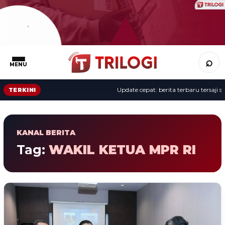
⌕
MENU
Update cepat: berita terbaru tersaji se
TERKINI
KANAL BERITA
Tag:
WAKIL KETUA MPR RI