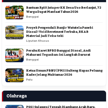
Bantuan Rp10 Juta per KK Desa Uso Berlanjut, 72
Warga Dapat Manfaat Tahun 2026
Banggai
Proyek Pengendali Banjir Watutela Paneki
Disoal ! Void Revetment Terbuka, RKAB
Material Jadi Teka-teki
Liputan Khusus
Perahu Karet BPBD Banggai Disoal, Andi
Maharani Tegaskan: Ini Langkah Darurat
Banggai
Ketua Umum PBNU | PMII Sulteng Kupas Peluang
Kader Jelang Muktamar 2026
Palu
Olahraga
PSSI Sulawesi Tengah Diambang Arah Baru,