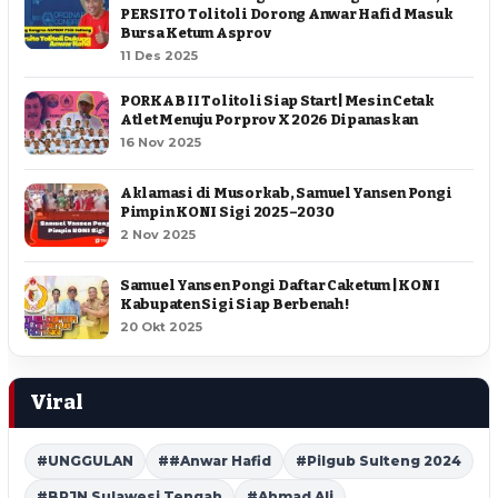
PERSITO Tolitoli Dorong Anwar Hafid Masuk
Bursa Ketum Asprov
11 Des 2025
PORKAB II Tolitoli Siap Start | Mesin Cetak
Atlet Menuju Porprov X 2026 Dipanaskan
16 Nov 2025
Aklamasi di Musorkab, Samuel Yansen Pongi
Pimpin KONI Sigi 2025–2030
2 Nov 2025
Samuel Yansen Pongi Daftar Caketum | KONI
Kabupaten Sigi Siap Berbenah !
20 Okt 2025
Viral
#UNGGULAN
##Anwar Hafid
#Pilgub Sulteng 2024
#BPJN Sulawesi Tengah
#Ahmad Ali