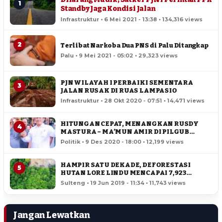
1
Standby Jaga Kondisi Jalan
Infrastruktur • 6 Mei 2021 - 13:38 • 134,316 views
2
Terlibat Narkoba Dua PNS di Palu Ditangkap
Palu • 9 Mei 2021 - 05:02 • 29,323 views
PJN WILAYAH I PERBAIKI SEMENTARA
3
JALAN RUSAK DI RUAS LAMPASIO
Infrastruktur • 28 Okt 2020 - 07:51 • 14,471 views
HITUNGAN CEPAT, MENANGKAN RUSDY
4
MASTURA – MA’MUN AMIR DI PILGUB
SULTENG
Politik • 9 Des 2020 - 18:00 • 12,199 views
HAMPIR SATU DEKADE, DEFORESTASI
5
HUTAN LORE LINDU MENCAPAI 7,923
HEKTAR
Sulteng • 19 Jun 2019 - 11:34 • 11,743 views
Jangan Lewatkan