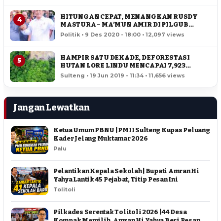
HITUNGAN CEPAT, MENANGKAN RUSDY
4
MASTURA – MA’MUN AMIR DI PILGUB
SULTENG
Politik • 9 Des 2020 - 18:00 • 12,097 views
HAMPIR SATU DEKADE, DEFORESTASI
5
HUTAN LORE LINDU MENCAPAI 7,923
HEKTAR
Sulteng • 19 Jun 2019 - 11:34 • 11,656 views
Jangan Lewatkan
Ketua Umum PBNU | PMII Sulteng Kupas Peluang
Kader Jelang Muktamar 2026
Palu
Pelantikan Kepala Sekolah | Bupati Amran Hi
Yahya Lantik 45 Pejabat, Titip Pesan Ini
Tolitoli
Pilkades Serentak Tolitoli 2026 | 44 Desa
Kompak Memilih, Amran Hi Yahya Beri Pesan