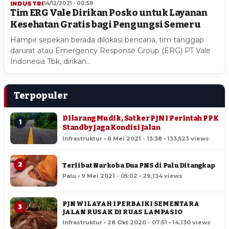
INDUSTRI
14/12/2021 - 00:59
Tim ERG Vale Dirikan Posko untuk Layanan
Kesehatan Gratis bagi Pengungsi Semeru
Hampir sepekan berada dilokasi bencana, tim tanggap
darurat atau Emergency Response Group (ERG) PT Vale
Indonesia Tbk, dirikan…
Terpopuler
Dilarang Mudik, Satker PJN I Perintah PPK
1
Standby Jaga Kondisi Jalan
Infrastruktur • 6 Mei 2021 - 13:38 • 133,523 views
2
Terlibat Narkoba Dua PNS di Palu Ditangkap
Palu • 9 Mei 2021 - 05:02 • 29,134 views
PJN WILAYAH I PERBAIKI SEMENTARA
3
JALAN RUSAK DI RUAS LAMPASIO
Infrastruktur • 28 Okt 2020 - 07:51 • 14,130 views