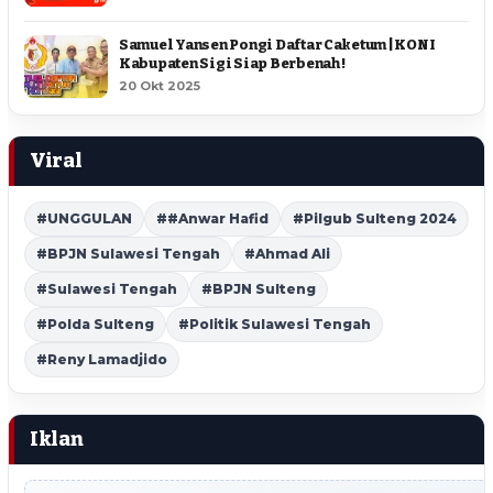
Samuel Yansen Pongi Daftar Caketum | KONI
Kabupaten Sigi Siap Berbenah !
20 Okt 2025
Viral
#UNGGULAN
##Anwar Hafid
#Pilgub Sulteng 2024
#BPJN Sulawesi Tengah
#Ahmad Ali
#Sulawesi Tengah
#BPJN Sulteng
#Polda Sulteng
#Politik Sulawesi Tengah
#Reny Lamadjido
Iklan