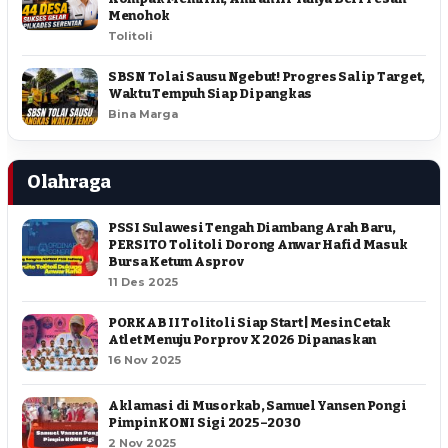
Menohok
Tolitoli
SBSN Tolai Sausu Ngebut! Progres Salip Target,
Waktu Tempuh Siap Dipangkas
Bina Marga
Olahraga
PSSI Sulawesi Tengah Diambang Arah Baru,
PERSITO Tolitoli Dorong Anwar Hafid Masuk
Bursa Ketum Asprov
11 Des 2025
PORKAB II Tolitoli Siap Start | Mesin Cetak
Atlet Menuju Porprov X 2026 Dipanaskan
16 Nov 2025
Aklamasi di Musorkab, Samuel Yansen Pongi
Pimpin KONI Sigi 2025–2030
2 Nov 2025