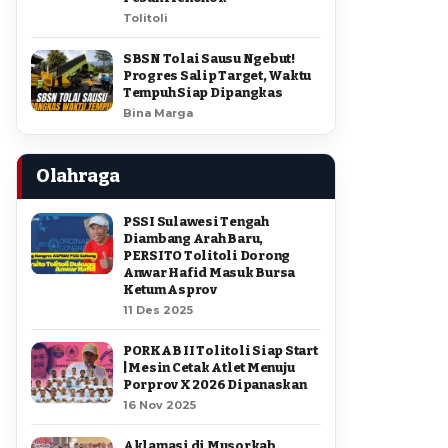
Tolitoli
SBSN Tolai Sausu Ngebut!
Progres Salip Target, Waktu
Tempuh Siap Dipangkas
Bina Marga
Olahraga
PSSI Sulawesi Tengah
Diambang Arah Baru,
PERSITO Tolitoli Dorong
Anwar Hafid Masuk Bursa
Ketum Asprov
11 Des 2025
PORKAB II Tolitoli Siap Start
| Mesin Cetak Atlet Menuju
Porprov X 2026 Dipanaskan
16 Nov 2025
Aklamasi di Musorkab,