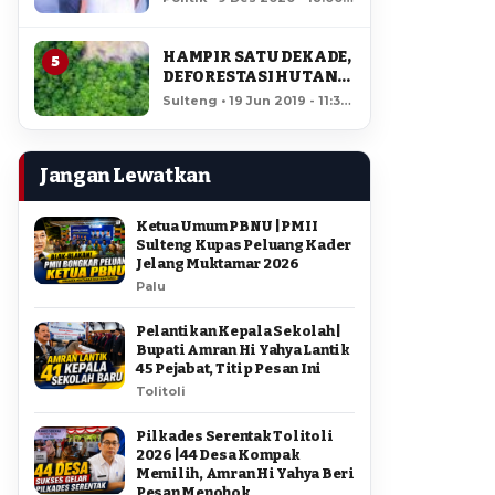
AMIR DI PILGUB
12,055 views
SULTENG
HAMPIR SATU DEKADE,
5
DEFORESTASI HUTAN
LORE LINDU MENCAPAI
Sulteng • 19 Jun 2019 - 11:34
7,923 HEKTAR
• 11,641 views
Jangan Lewatkan
Ketua Umum PBNU | PMII
Sulteng Kupas Peluang Kader
Jelang Muktamar 2026
Palu
Pelantikan Kepala Sekolah |
Bupati Amran Hi Yahya Lantik
45 Pejabat, Titip Pesan Ini
Tolitoli
Pilkades Serentak Tolitoli
2026 | 44 Desa Kompak
Memilih, Amran Hi Yahya Beri
Pesan Menohok