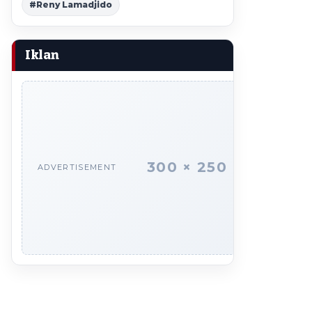
#Reny Lamadjido
Iklan
300 × 250
ADVERTISEMENT