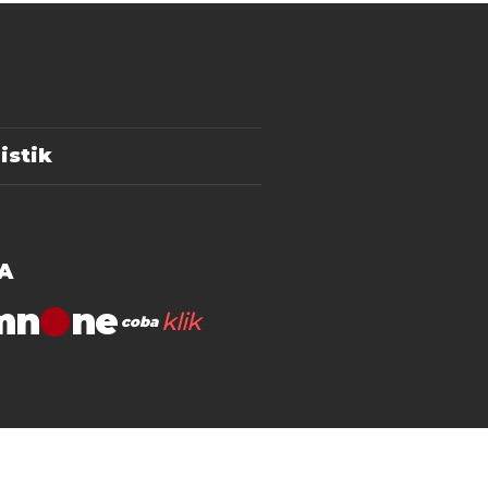
istik
A
mn
klik
coba