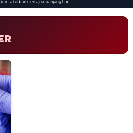
ta terbaru tersaji sepanjang hari.
ER