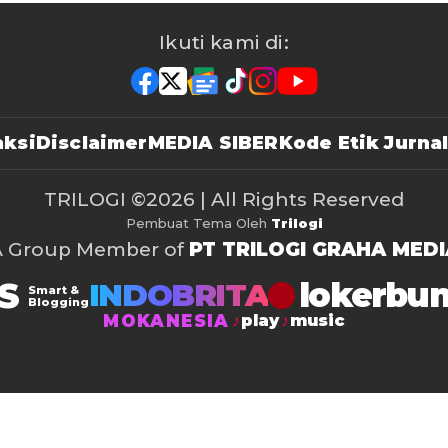
Ikuti kami di:
ksi
Disclaimer
MEDIA SIBER
Kode Etik Jurnal
TRILOGI
©2026 | All Rights Reserved
Pembuat Tema Oleh
Trilogi
A Group Member of
PT TRILOGI GRAHA MEDI
S
lokerbu
INDOBRITA
Smart &
Blogging
MOKANESIA
play
music