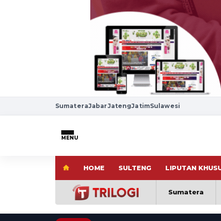
Sumatera
Jabar
Jateng
Jatim
Sulawesi
MENU
HOME
SULTENG
LIPUTAN KHUS
Sumatera