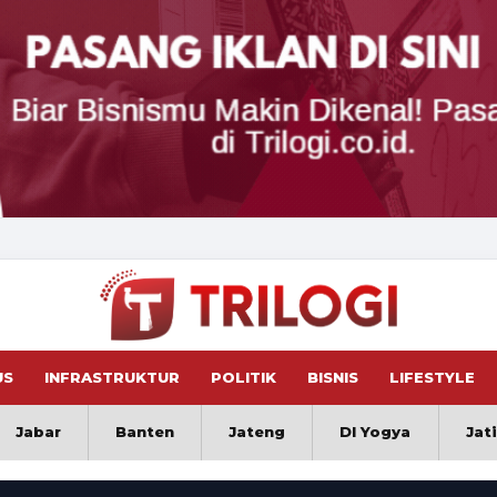
US
INFRASTRUKTUR
POLITIK
BISNIS
LIFESTYLE
Jabar
Banten
Jateng
DI Yogya
Jat