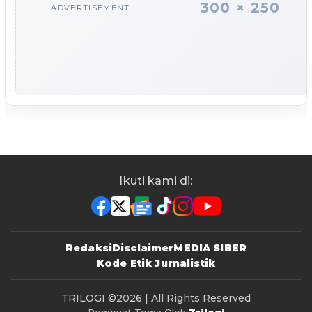
300 × 250
ADVERTISEMENT
Ikuti kami di:
Redaksi
Disclaimer
MEDIA SIBER
Kode Etik Jurnalistik
TRILOGI
©2026 | All Rights Reserved
Pembuat Tema Oleh
Trilogi