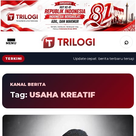
⌕
MENU
Update cepat: berita terbaru tersaji s
TERKINI
KANAL BERITA
Tag:
USAHA KREATIF