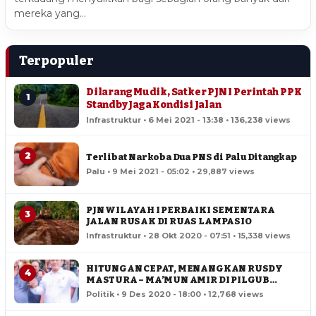
mereka yang…
Terpopuler
Dilarang Mudik, Satker PJN I Perintah PPK
1
Standby Jaga Kondisi Jalan
Infrastruktur • 6 Mei 2021 - 13:38 • 136,238 views
2
Terlibat Narkoba Dua PNS di Palu Ditangkap
Palu • 9 Mei 2021 - 05:02 • 29,887 views
PJN WILAYAH I PERBAIKI SEMENTARA
3
JALAN RUSAK DI RUAS LAMPASIO
Infrastruktur • 28 Okt 2020 - 07:51 • 15,338 views
HITUNGAN CEPAT, MENANGKAN RUSDY
4
MASTURA – MA’MUN AMIR DI PILGUB
SULTENG
Politik • 9 Des 2020 - 18:00 • 12,768 views