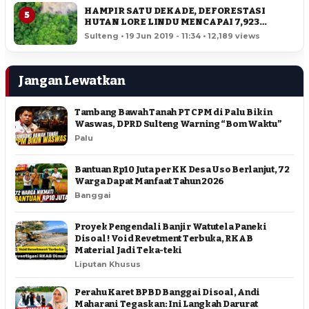
HAMPIR SATU DEKADE, DEFORESTASI
5
HUTAN LORE LINDU MENCAPAI 7,923
HEKTAR
Sulteng • 19 Jun 2019 - 11:34 • 12,189 views
Jangan Lewatkan
Tambang Bawah Tanah PT CPM di Palu Bikin
Waswas, DPRD Sulteng Warning “Bom Waktu”
Palu
Bantuan Rp10 Juta per KK Desa Uso Berlanjut, 72
Warga Dapat Manfaat Tahun 2026
Banggai
Proyek Pengendali Banjir Watutela Paneki
Disoal ! Void Revetment Terbuka, RKAB
Material Jadi Teka-teki
Liputan Khusus
Perahu Karet BPBD Banggai Disoal, Andi
Maharani Tegaskan: Ini Langkah Darurat