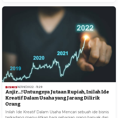
BISNIS
16/09/2022 - 11:29
Anjir…! Untungnya Jutaan Rupiah, Inilah Ide
Kreatif Dalam Usaha yang Jarang Dilirik
Orang
Inilah Ide Kreatif Dalam Usaha Mencari sebuah ide bisnis
terkadang menyulitkan bagi sebagian orang banyak dari