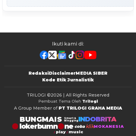
Ikuti kami di:
Redaksi
Disclaimer
MEDIA SIBER
Kode Etik Jurnalistik
TRILOGI
©2026 | All Rights Reserved
Pembuat Tema Oleh
Trilogi
A Group Member of
PT TRILOGI GRAHA MEDIA
BUNGMAIS
INDOBRITA
Smart &
Blogging
lokerbumn
klik
coba
MOKANESIA
play
music