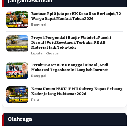
Jangan Lewatkan
Bantuan Rp10 Juta per KK Desa Uso Berlanjut, 72
Warga Dapat Manfaat Tahun 2026
Banggai
Proyek Pengendali Banjir Watutela Paneki
Disoal ! Void Revetment Terbuka, RKAB
Material Jadi Teka-teki
Liputan Khusus
Perahu Karet BPBD Banggai Disoal, Andi
Maharani Tegaskan: Ini Langkah Darurat
Banggai
Ketua Umum PBNU | PMII Sulteng Kupas Peluang
Kader Jelang Muktamar 2026
Palu
Olahraga