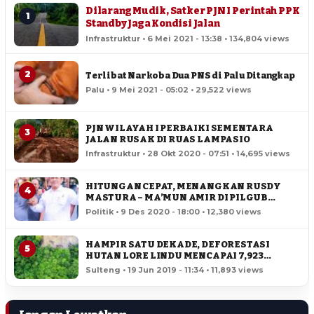
Dilarang Mudik, Satker PJN I Perintah PPK
1
Standby Jaga Kondisi Jalan
Infrastruktur • 6 Mei 2021 - 13:38 • 134,804 views
2
Terlibat Narkoba Dua PNS di Palu Ditangkap
Palu • 9 Mei 2021 - 05:02 • 29,522 views
PJN WILAYAH I PERBAIKI SEMENTARA
3
JALAN RUSAK DI RUAS LAMPASIO
Infrastruktur • 28 Okt 2020 - 07:51 • 14,695 views
HITUNGAN CEPAT, MENANGKAN RUSDY
4
MASTURA – MA’MUN AMIR DI PILGUB
SULTENG
Politik • 9 Des 2020 - 18:00 • 12,380 views
HAMPIR SATU DEKADE, DEFORESTASI
5
HUTAN LORE LINDU MENCAPAI 7,923
HEKTAR
Sulteng • 19 Jun 2019 - 11:34 • 11,893 views