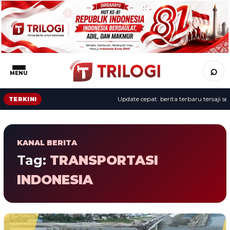
⌕
MENU
Update cepat: berita terbaru tersaji sep
TERKINI
KANAL BERITA
Tag:
TRANSPORTASI
INDONESIA