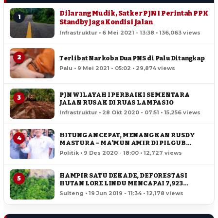
Dilarang Mudik, Satker PJN I Perintah PPK
1
Standby Jaga Kondisi Jalan
Infrastruktur • 6 Mei 2021 - 13:38 • 136,063 views
2
Terlibat Narkoba Dua PNS di Palu Ditangkap
Palu • 9 Mei 2021 - 05:02 • 29,874 views
PJN WILAYAH I PERBAIKI SEMENTARA
3
JALAN RUSAK DI RUAS LAMPASIO
Infrastruktur • 28 Okt 2020 - 07:51 • 15,256 views
HITUNGAN CEPAT, MENANGKAN RUSDY
4
MASTURA – MA’MUN AMIR DI PILGUB
SULTENG
Politik • 9 Des 2020 - 18:00 • 12,727 views
HAMPIR SATU DEKADE, DEFORESTASI
5
HUTAN LORE LINDU MENCAPAI 7,923
HEKTAR
Sulteng • 19 Jun 2019 - 11:34 • 12,178 views