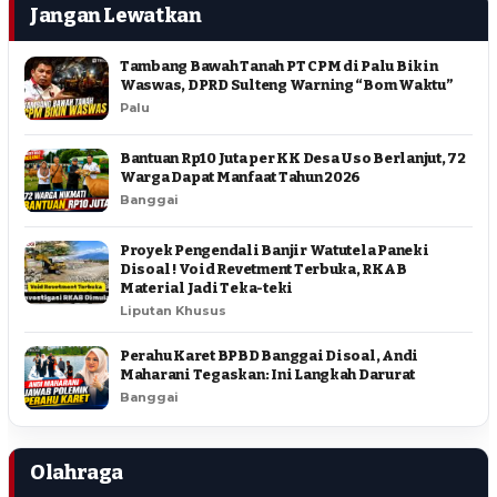
Jangan Lewatkan
Tambang Bawah Tanah PT CPM di Palu Bikin
Waswas, DPRD Sulteng Warning “Bom Waktu”
Palu
Bantuan Rp10 Juta per KK Desa Uso Berlanjut, 72
Warga Dapat Manfaat Tahun 2026
Banggai
Proyek Pengendali Banjir Watutela Paneki
Disoal ! Void Revetment Terbuka, RKAB
Material Jadi Teka-teki
Liputan Khusus
Perahu Karet BPBD Banggai Disoal, Andi
Maharani Tegaskan: Ini Langkah Darurat
Banggai
Olahraga