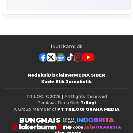
Ikuti kami di:
Redaksi
Disclaimer
MEDIA SIBER
Kode Etik Jurnalistik
TRILOGI
©2026 | All Rights Reserved
Pembuat Tema Oleh
Trilogi
A Group Member of
PT TRILOGI GRAHA MEDIA
BUNGMAIS
INDOBRITA
Smart &
Blogging
lokerbumn
klik
coba
MOKANESIA
play
music