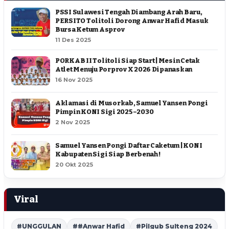
PSSI Sulawesi Tengah Diambang Arah Baru,
PERSITO Tolitoli Dorong Anwar Hafid Masuk
Bursa Ketum Asprov
11 Des 2025
PORKAB II Tolitoli Siap Start | Mesin Cetak
Atlet Menuju Porprov X 2026 Dipanaskan
16 Nov 2025
Aklamasi di Musorkab, Samuel Yansen Pongi
Pimpin KONI Sigi 2025–2030
2 Nov 2025
Samuel Yansen Pongi Daftar Caketum | KONI
Kabupaten Sigi Siap Berbenah !
20 Okt 2025
Viral
#UNGGULAN
##Anwar Hafid
#Pilgub Sulteng 2024