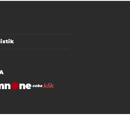
istik
A
mn
klik
coba