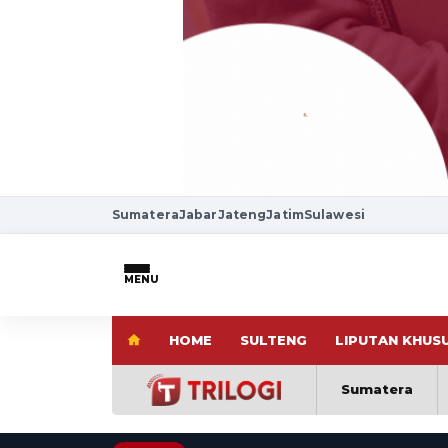
Sumatera
Jabar
Jateng
Jatim
Sulawesi
MENU
HOME
SULTENG
LIPUTAN KHUS
Sumatera