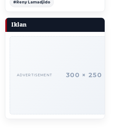
#Reny Lamadjido
Iklan
300 × 250
ADVERTISEMENT