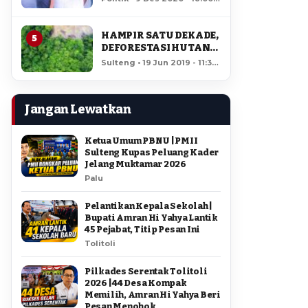
AMIR DI PILGUB
12,071 views
SULTENG
HAMPIR SATU DEKADE,
5
DEFORESTASI HUTAN
LORE LINDU MENCAPAI
Sulteng • 19 Jun 2019 - 11:34
7,923 HEKTAR
• 11,646 views
Jangan Lewatkan
Ketua Umum PBNU | PMII
Sulteng Kupas Peluang Kader
Jelang Muktamar 2026
Palu
Pelantikan Kepala Sekolah |
Bupati Amran Hi Yahya Lantik
45 Pejabat, Titip Pesan Ini
Tolitoli
Pilkades Serentak Tolitoli
2026 | 44 Desa Kompak
Memilih, Amran Hi Yahya Beri
Pesan Menohok