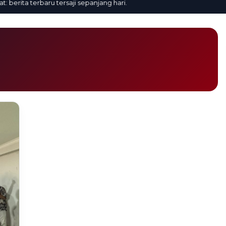
erita terbaru tersaji sepanjang hari.