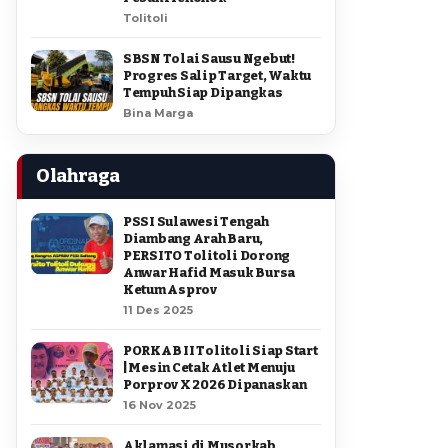
Tolitoli
SBSN Tolai Sausu Ngebut!
Progres Salip Target, Waktu
Tempuh Siap Dipangkas
Bina Marga
Olahraga
PSSI Sulawesi Tengah
Diambang Arah Baru,
PERSITO Tolitoli Dorong
Anwar Hafid Masuk Bursa
Ketum Asprov
11 Des 2025
PORKAB II Tolitoli Siap Start
| Mesin Cetak Atlet Menuju
Porprov X 2026 Dipanaskan
16 Nov 2025
Aklamasi di Musorkab,