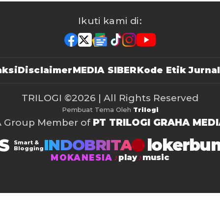
Ikuti kami di:
ksi
Disclaimer
MEDIA SIBER
Kode Etik Jurnal
TRILOGI
©2026 | All Rights Reserved
Pembuat Tema Oleh
Trilogi
A Group Member of
PT TRILOGI GRAHA MEDI
S
lokerbu
INDOBRITA
Smart &
Blogging
MOKANESIA
play
music