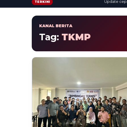
Update cepat: b
TERKINI
KANAL BERITA
Tag:
TKMP