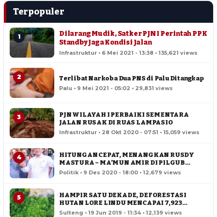
Terpopuler
Dilarang Mudik, Satker PJN I Perintah PPK
1
Standby Jaga Kondisi Jalan
Infrastruktur • 6 Mei 2021 - 13:38 • 135,621 views
2
Terlibat Narkoba Dua PNS di Palu Ditangkap
Palu • 9 Mei 2021 - 05:02 • 29,831 views
PJN WILAYAH I PERBAIKI SEMENTARA
3
JALAN RUSAK DI RUAS LAMPASIO
Infrastruktur • 28 Okt 2020 - 07:51 • 15,059 views
HITUNGAN CEPAT, MENANGKAN RUSDY
4
MASTURA – MA’MUN AMIR DI PILGUB
SULTENG
Politik • 9 Des 2020 - 18:00 • 12,679 views
HAMPIR SATU DEKADE, DEFORESTASI
5
HUTAN LORE LINDU MENCAPAI 7,923
HEKTAR
Sulteng • 19 Jun 2019 - 11:34 • 12,139 views