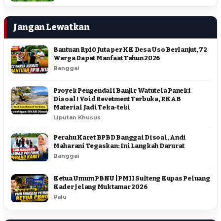
Jangan Lewatkan
Bantuan Rp10 Juta per KK Desa Uso Berlanjut, 72
Warga Dapat Manfaat Tahun 2026
Banggai
Proyek Pengendali Banjir Watutela Paneki
Disoal ! Void Revetment Terbuka, RKAB
Material Jadi Teka-teki
Liputan Khusus
Perahu Karet BPBD Banggai Disoal, Andi
Maharani Tegaskan: Ini Langkah Darurat
Banggai
Ketua Umum PBNU | PMII Sulteng Kupas Peluang
Kader Jelang Muktamar 2026
Palu