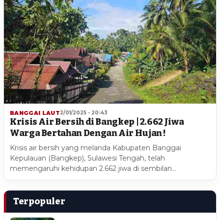
BANGGAI LAUT
2/01/2025 - 20:43
Krisis Air Bersih di Bangkep | 2.662 Jiwa
Warga Bertahan Dengan Air Hujan !
Krisis air bersih yang melanda Kabupaten Banggai
Kepulauan (Bangkep), Sulawesi Tengah, telah
memengaruhi kehidupan 2.662 jiwa di sembilan…
Terpopuler