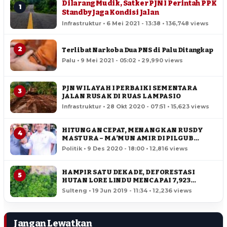
Dilarang Mudik, Satker PJN I Perintah PPK
1
Standby Jaga Kondisi Jalan
Infrastruktur • 6 Mei 2021 - 13:38 • 136,748 views
2
Terlibat Narkoba Dua PNS di Palu Ditangkap
Palu • 9 Mei 2021 - 05:02 • 29,990 views
PJN WILAYAH I PERBAIKI SEMENTARA
3
JALAN RUSAK DI RUAS LAMPASIO
Infrastruktur • 28 Okt 2020 - 07:51 • 15,623 views
HITUNGAN CEPAT, MENANGKAN RUSDY
4
MASTURA – MA’MUN AMIR DI PILGUB
SULTENG
Politik • 9 Des 2020 - 18:00 • 12,816 views
HAMPIR SATU DEKADE, DEFORESTASI
5
HUTAN LORE LINDU MENCAPAI 7,923
HEKTAR
Sulteng • 19 Jun 2019 - 11:34 • 12,236 views
Jangan Lewatkan