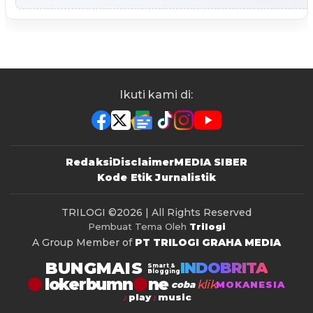
Ikuti kami di:
Redaksi
Disclaimer
MEDIA SIBER
Kode Etik Jurnalistik
TRILOGI
©2026 | All Rights Reserved
Pembuat Tema Oleh
Trilogi
A Group Member of
PT TRILOGI GRAHA MEDIA
BUNGMAIS
INDOBRITA
Smart &
Blogging
lokerbumn
klik
coba
MOKANESIA
play
music