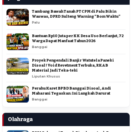
Tambang Bawah Tanah PT CPM di Palu Bikin
Waswas, DPRD Sulteng Warning “Bom Waktu”
Palu
Bantuan Rp10 Juta per KK Desa Uso Berlanjut, 72
Warga Dapat Manfaat Tahun 2026
Banggai
Proyek Pengendali Banjir Watutela Paneki
Disoal ! Void Revetment Terbuka, RKAB
Material Jadi Teka-teki
Liputan Khusus
Perahu Karet BPBD Banggai Disoal, Andi
Maharani Tegaskan: Ini Langkah Darurat
Banggai
Olahraga