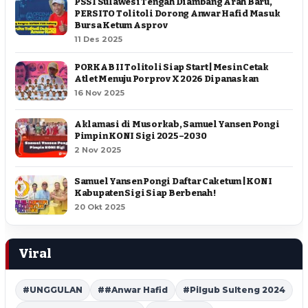
PSSI Sulawesi Tengah Diambang Arah Baru,
PERSITO Tolitoli Dorong Anwar Hafid Masuk
Bursa Ketum Asprov
11 Des 2025
PORKAB II Tolitoli Siap Start | Mesin Cetak
Atlet Menuju Porprov X 2026 Dipanaskan
16 Nov 2025
Aklamasi di Musorkab, Samuel Yansen Pongi
Pimpin KONI Sigi 2025–2030
2 Nov 2025
Samuel Yansen Pongi Daftar Caketum | KONI
Kabupaten Sigi Siap Berbenah !
20 Okt 2025
Viral
#UNGGULAN
##Anwar Hafid
#Pilgub Sulteng 2024