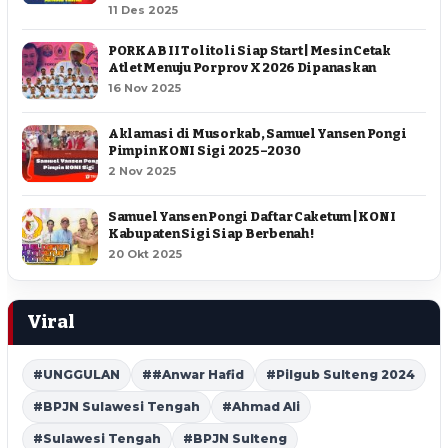
11 Des 2025
PORKAB II Tolitoli Siap Start | Mesin Cetak
Atlet Menuju Porprov X 2026 Dipanaskan
16 Nov 2025
Aklamasi di Musorkab, Samuel Yansen Pongi
Pimpin KONI Sigi 2025–2030
2 Nov 2025
Samuel Yansen Pongi Daftar Caketum | KONI
Kabupaten Sigi Siap Berbenah !
20 Okt 2025
Viral
#UNGGULAN
##Anwar Hafid
#Pilgub Sulteng 2024
#BPJN Sulawesi Tengah
#Ahmad Ali
#Sulawesi Tengah
#BPJN Sulteng