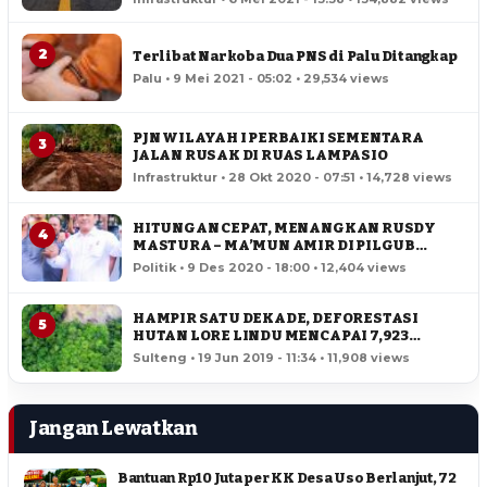
2
Terlibat Narkoba Dua PNS di Palu Ditangkap
Palu • 9 Mei 2021 - 05:02 • 29,534 views
PJN WILAYAH I PERBAIKI SEMENTARA
3
JALAN RUSAK DI RUAS LAMPASIO
Infrastruktur • 28 Okt 2020 - 07:51 • 14,728 views
HITUNGAN CEPAT, MENANGKAN RUSDY
4
MASTURA – MA’MUN AMIR DI PILGUB
SULTENG
Politik • 9 Des 2020 - 18:00 • 12,404 views
HAMPIR SATU DEKADE, DEFORESTASI
5
HUTAN LORE LINDU MENCAPAI 7,923
HEKTAR
Sulteng • 19 Jun 2019 - 11:34 • 11,908 views
Jangan Lewatkan
Bantuan Rp10 Juta per KK Desa Uso Berlanjut, 72