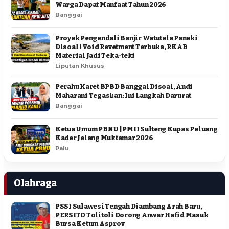
Warga Dapat Manfaat Tahun 2026
Banggai
Proyek Pengendali Banjir Watutela Paneki
Disoal ! Void Revetment Terbuka, RKAB
Material Jadi Teka-teki
Liputan Khusus
Perahu Karet BPBD Banggai Disoal, Andi
Maharani Tegaskan: Ini Langkah Darurat
Banggai
Ketua Umum PBNU | PMII Sulteng Kupas Peluang
Kader Jelang Muktamar 2026
Palu
Olahraga
PSSI Sulawesi Tengah Diambang Arah Baru,
PERSITO Tolitoli Dorong Anwar Hafid Masuk
Bursa Ketum Asprov