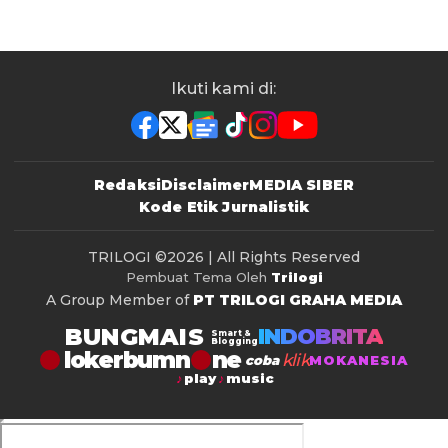
Ikuti kami di:
Redaksi
Disclaimer
MEDIA SIBER
Kode Etik Jurnalistik
TRILOGI
©2026 | All Rights Reserved
Pembuat Tema Oleh
Trilogi
A Group Member of
PT TRILOGI GRAHA MEDIA
BUNGMAIS
INDOBRITA
Smart &
Blogging
lokerbumn
klik
coba
MOKANESIA
play
music