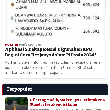
POLITIK
30/11/2024 - 07:01
Aplikasi Sirekap Resmi Digunakan KPU,
Begini Cara Kerjanya dalam Pilkada 2024 !
Aplikasi Sistem Informasi Rekapitulasi (Sirekap) kini resmi
digunakan oleh Komisi Pemilihan Umum (KPU) sebagai
alat bantu dalam mempercepat…
Terpopuler
Dilarang Mudik, Satker PJN I Perintah PPK
1
Standby Jaga Kondisi Jalan
Infrastruktur • 6 Mei 2021 - 13:38 • 134,882 views