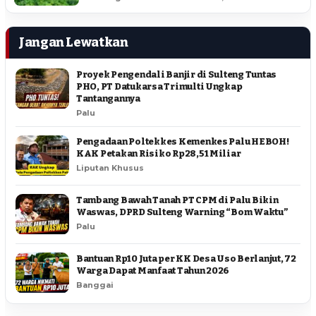
Jangan Lewatkan
Proyek Pengendali Banjir di Sulteng Tuntas
PHO, PT Datukarsa Trimulti Ungkap
Tantangannya
Palu
Pengadaan Poltekkes Kemenkes Palu HEBOH!
KAK Petakan Risiko Rp28,51 Miliar
Liputan Khusus
Tambang Bawah Tanah PT CPM di Palu Bikin
Waswas, DPRD Sulteng Warning “Bom Waktu”
Palu
Bantuan Rp10 Juta per KK Desa Uso Berlanjut, 72
Warga Dapat Manfaat Tahun 2026
Banggai