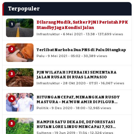
Terpopuler
Dilarang Mudik, Satker PJN I Perintah PPK
1
Standby Jaga Kondisi Jalan
Infrastruktur • 6 Mei 2021 - 13:38 • 137,699 views
2
Terlibat Narkoba Dua PNS di Palu Ditangkap
Palu • 9 Mei 2021 - 05:02 • 30,389 views
PJN WILAYAH I PERBAIKI SEMENTARA
3
JALAN RUSAK DI RUAS LAMPASIO
Infrastruktur • 28 Okt 2020 - 07:51 • 16,067 views
HITUNGAN CEPAT, MENANGKAN RUSDY
4
MASTURA – MA’MUN AMIR DI PILGUB
SULTENG
Politik • 9 Des 2020 - 18:00 • 12,965 views
HAMPIR SATU DEKADE, DEFORESTASI
5
HUTAN LORE LINDU MENCAPAI 7,923
HEKTAR
Sulteng • 19 Jun 2019 - 11:34 • 12,326 views