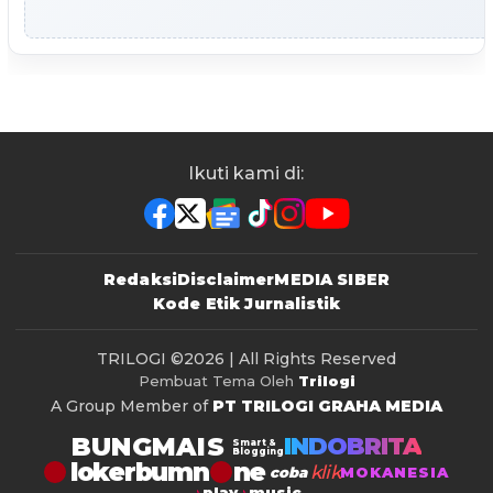
Ikuti kami di:
Redaksi
Disclaimer
MEDIA SIBER
Kode Etik Jurnalistik
TRILOGI
©2026 | All Rights Reserved
Pembuat Tema Oleh
Trilogi
A Group Member of
PT TRILOGI GRAHA MEDIA
BUNGMAIS
INDOBRITA
Smart &
Blogging
lokerbumn
klik
coba
MOKANESIA
play
music