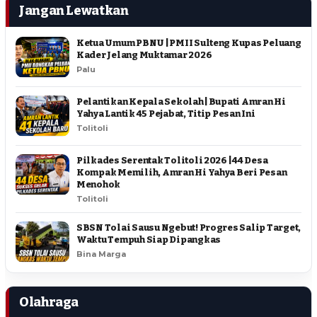
Jangan Lewatkan
Ketua Umum PBNU | PMII Sulteng Kupas Peluang
Kader Jelang Muktamar 2026
Palu
Pelantikan Kepala Sekolah | Bupati Amran Hi
Yahya Lantik 45 Pejabat, Titip Pesan Ini
Tolitoli
Pilkades Serentak Tolitoli 2026 | 44 Desa
Kompak Memilih, Amran Hi Yahya Beri Pesan
Menohok
Tolitoli
SBSN Tolai Sausu Ngebut! Progres Salip Target,
Waktu Tempuh Siap Dipangkas
Bina Marga
Olahraga