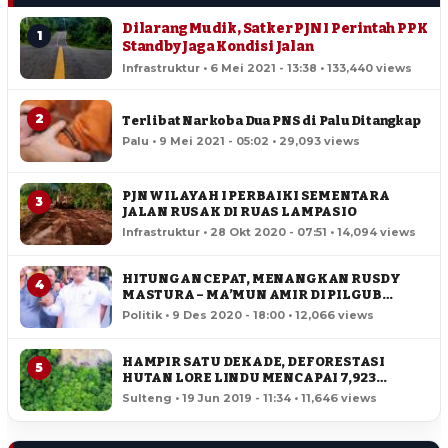
Dilarang Mudik, Satker PJN I Perintah PPK
1
Standby Jaga Kondisi Jalan
Infrastruktur • 6 Mei 2021 - 13:38 • 133,440 views
2
Terlibat Narkoba Dua PNS di Palu Ditangkap
Palu • 9 Mei 2021 - 05:02 • 29,093 views
PJN WILAYAH I PERBAIKI SEMENTARA
3
JALAN RUSAK DI RUAS LAMPASIO
Infrastruktur • 28 Okt 2020 - 07:51 • 14,094 views
HITUNGAN CEPAT, MENANGKAN RUSDY
4
MASTURA – MA’MUN AMIR DI PILGUB
SULTENG
Politik • 9 Des 2020 - 18:00 • 12,066 views
HAMPIR SATU DEKADE, DEFORESTASI
5
HUTAN LORE LINDU MENCAPAI 7,923
HEKTAR
Sulteng • 19 Jun 2019 - 11:34 • 11,646 views