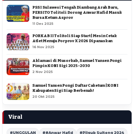
PSSI Sulawesi Tengah Diambang Arah Baru,
PERSITO Tolitoli Dorong Anwar Hafid Masuk
Bursa Ketum Asprov
11 Des 2025
PORKAB II Tolitoli Siap Start | Mesin Cetak
Atlet Menuju Porprov X 2026 Dipanaskan
16 Nov 2025
Aklamasi di Musorkab, Samuel Yansen Pongi
Pimpin KONI Sigi 2025–2030
2 Nov 2025
Samuel Yansen Pongi Daftar Caketum | KONI
Kabupaten Sigi Siap Berbenah !
20 Okt 2025
Viral
#UNGGULAN
##Anwar Hafid
#Pilgub Sulteng 2024