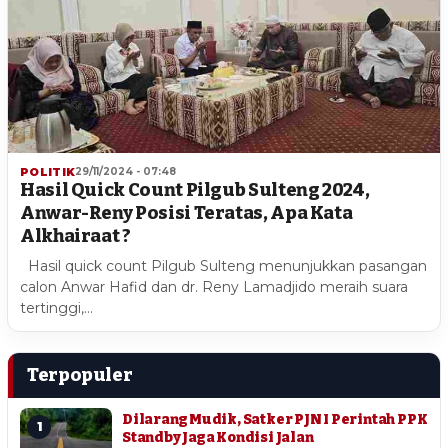
POLITIK
29/11/2024 - 07:48
Hasil Quick Count Pilgub Sulteng 2024,
Anwar-Reny Posisi Teratas, Apa Kata
Alkhairaat ?
Hasil quick count Pilgub Sulteng menunjukkan pasangan
calon Anwar Hafid dan dr. Reny Lamadjido meraih suara
tertinggi,…
Terpopuler
Dilarang Mudik, Satker PJN I Perintah PPK
1
Standby Jaga Kondisi Jalan