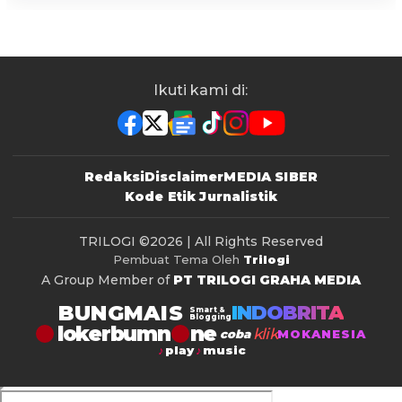
Ikuti kami di:
Redaksi
Disclaimer
MEDIA SIBER
Kode Etik Jurnalistik
TRILOGI
©2026 | All Rights Reserved
Pembuat Tema Oleh
Trilogi
A Group Member of
PT TRILOGI GRAHA MEDIA
BUNGMAIS
INDOBRITA
Smart &
Blogging
lokerbumn
klik
coba
MOKANESIA
play
music