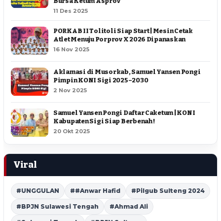
Bursa Ketum Asprov
11 Des 2025
PORKAB II Tolitoli Siap Start | Mesin Cetak
Atlet Menuju Porprov X 2026 Dipanaskan
16 Nov 2025
Aklamasi di Musorkab, Samuel Yansen Pongi
Pimpin KONI Sigi 2025–2030
2 Nov 2025
Samuel Yansen Pongi Daftar Caketum | KONI
Kabupaten Sigi Siap Berbenah !
20 Okt 2025
Viral
#UNGGULAN
##Anwar Hafid
#Pilgub Sulteng 2024
#BPJN Sulawesi Tengah
#Ahmad Ali