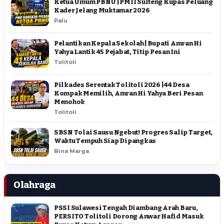
Ketua Umum PBNU | PMII Sulteng Kupas Peluang
Kader Jelang Muktamar 2026
Palu
Pelantikan Kepala Sekolah | Bupati Amran Hi
Yahya Lantik 45 Pejabat, Titip Pesan Ini
Tolitoli
Pilkades Serentak Tolitoli 2026 | 44 Desa
Kompak Memilih, Amran Hi Yahya Beri Pesan
Menohok
Tolitoli
SBSN Tolai Sausu Ngebut! Progres Salip Target,
Waktu Tempuh Siap Dipangkas
Bina Marga
Olahraga
PSSI Sulawesi Tengah Diambang Arah Baru,
PERSITO Tolitoli Dorong Anwar Hafid Masuk