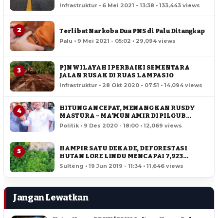
Infrastruktur • 6 Mei 2021 - 13:38 • 133,443 views
2
Terlibat Narkoba Dua PNS di Palu Ditangkap
Palu • 9 Mei 2021 - 05:02 • 29,094 views
PJN WILAYAH I PERBAIKI SEMENTARA
3
JALAN RUSAK DI RUAS LAMPASIO
Infrastruktur • 28 Okt 2020 - 07:51 • 14,094 views
HITUNGAN CEPAT, MENANGKAN RUSDY
4
MASTURA – MA’MUN AMIR DI PILGUB
SULTENG
Politik • 9 Des 2020 - 18:00 • 12,069 views
HAMPIR SATU DEKADE, DEFORESTASI
5
HUTAN LORE LINDU MENCAPAI 7,923
HEKTAR
Sulteng • 19 Jun 2019 - 11:34 • 11,646 views
Jangan Lewatkan