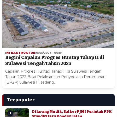
INFRASTRUKTUR
10/05/2023 - 00:19
Begini Capaian Progres Huntap Tahap II di
Sulawesi Tengah Tahun 2023
Capaian Progres Huntap Tahap II di Sulawesi Tengah
Tahun 2023 Balai Pelaksanaan Penyediaan Perumahan
(BP2P) Sulawesi II, sedang…
Terpopuler
Dilarang Mudik, Satker PJN I Perintah PPK
1
Standby Jaga Kondisi Jalan