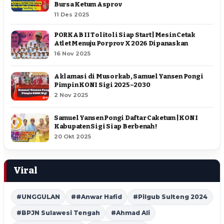
Bursa Ketum Asprov
11 Des 2025
PORKAB II Tolitoli Siap Start | Mesin Cetak
Atlet Menuju Porprov X 2026 Dipanaskan
16 Nov 2025
Aklamasi di Musorkab, Samuel Yansen Pongi
Pimpin KONI Sigi 2025–2030
2 Nov 2025
Samuel Yansen Pongi Daftar Caketum | KONI
Kabupaten Sigi Siap Berbenah !
20 Okt 2025
Viral
#UNGGULAN
##Anwar Hafid
#Pilgub Sulteng 2024
#BPJN Sulawesi Tengah
#Ahmad Ali