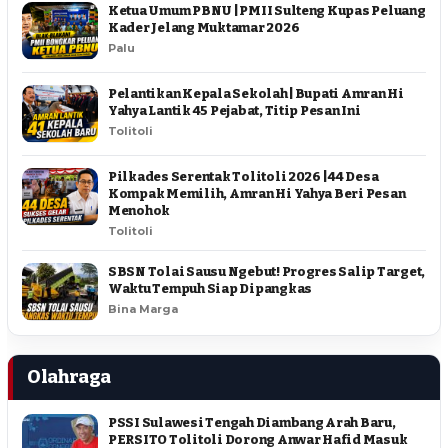
Ketua Umum PBNU | PMII Sulteng Kupas Peluang
Kader Jelang Muktamar 2026
Palu
Pelantikan Kepala Sekolah | Bupati Amran Hi
Yahya Lantik 45 Pejabat, Titip Pesan Ini
Tolitoli
Pilkades Serentak Tolitoli 2026 | 44 Desa
Kompak Memilih, Amran Hi Yahya Beri Pesan
Menohok
Tolitoli
SBSN Tolai Sausu Ngebut! Progres Salip Target,
Waktu Tempuh Siap Dipangkas
Bina Marga
Olahraga
PSSI Sulawesi Tengah Diambang Arah Baru,
PERSITO Tolitoli Dorong Anwar Hafid Masuk