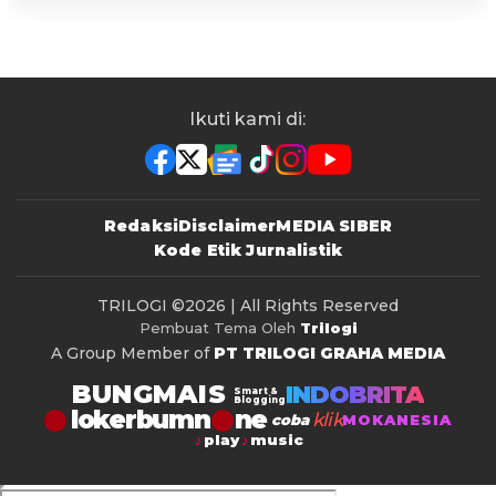
Ikuti kami di:
Redaksi
Disclaimer
MEDIA SIBER
Kode Etik Jurnalistik
TRILOGI
©2026 | All Rights Reserved
Pembuat Tema Oleh
Trilogi
A Group Member of
PT TRILOGI GRAHA MEDIA
BUNGMAIS
INDOBRITA
Smart &
Blogging
lokerbumn
klik
coba
MOKANESIA
play
music