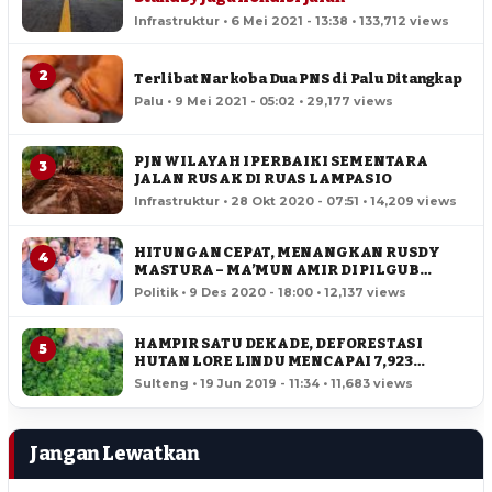
Infrastruktur • 6 Mei 2021 - 13:38 • 133,712 views
2
Terlibat Narkoba Dua PNS di Palu Ditangkap
Palu • 9 Mei 2021 - 05:02 • 29,177 views
PJN WILAYAH I PERBAIKI SEMENTARA
3
JALAN RUSAK DI RUAS LAMPASIO
Infrastruktur • 28 Okt 2020 - 07:51 • 14,209 views
HITUNGAN CEPAT, MENANGKAN RUSDY
4
MASTURA – MA’MUN AMIR DI PILGUB
SULTENG
Politik • 9 Des 2020 - 18:00 • 12,137 views
HAMPIR SATU DEKADE, DEFORESTASI
5
HUTAN LORE LINDU MENCAPAI 7,923
HEKTAR
Sulteng • 19 Jun 2019 - 11:34 • 11,683 views
Jangan Lewatkan