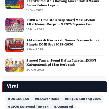
PERSITO Tolitoli Dorong Anwar Hafid Masuk
Bursa Ketum Asprov
11 Des 2025
PORKAB II Tolitoli Siap Start | Mesin Cetak
Atlet Menuju Porprov X 2026 Dipanaskan
16 Nov 2025
Aklamasi di Musorkab, Samuel Yansen Pongi
Pimpin KONI Sigi 2025–2030
2 Nov 2025
Samuel Yansen Pongi Daftar Caketum | KONI
Kabupaten Sigi Siap Berbenah !
20 Okt 2025
Viral
#UNGGULAN
##Anwar Hafid
#Pilgub Sulteng 2024
#BPJN Sulawesi Tengah
#Ahmad Ali