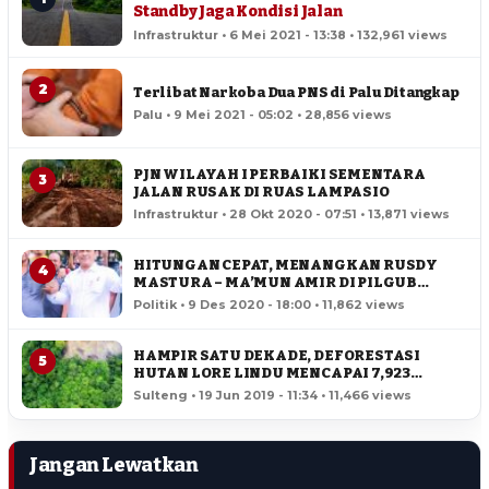
Standby Jaga Kondisi Jalan
Infrastruktur • 6 Mei 2021 - 13:38 • 132,961 views
2
Terlibat Narkoba Dua PNS di Palu Ditangkap
Palu • 9 Mei 2021 - 05:02 • 28,856 views
PJN WILAYAH I PERBAIKI SEMENTARA
3
JALAN RUSAK DI RUAS LAMPASIO
Infrastruktur • 28 Okt 2020 - 07:51 • 13,871 views
HITUNGAN CEPAT, MENANGKAN RUSDY
4
MASTURA – MA’MUN AMIR DI PILGUB
SULTENG
Politik • 9 Des 2020 - 18:00 • 11,862 views
HAMPIR SATU DEKADE, DEFORESTASI
5
HUTAN LORE LINDU MENCAPAI 7,923
HEKTAR
Sulteng • 19 Jun 2019 - 11:34 • 11,466 views
Jangan Lewatkan