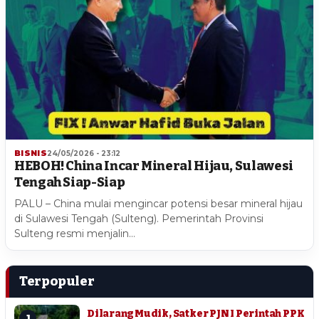
BISNIS
24/05/2026 - 23:12
HEBOH! China Incar Mineral Hijau, Sulawesi
Tengah Siap-Siap
PALU – China mulai mengincar potensi besar mineral hijau
di Sulawesi Tengah (Sulteng). Pemerintah Provinsi
Sulteng resmi menjalin…
Terpopuler
Dilarang Mudik, Satker PJN I Perintah PPK
1