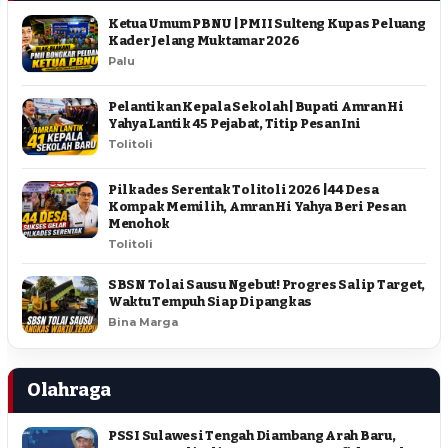
Ketua Umum PBNU | PMII Sulteng Kupas Peluang
Kader Jelang Muktamar 2026
Palu
Pelantikan Kepala Sekolah | Bupati Amran Hi
Yahya Lantik 45 Pejabat, Titip Pesan Ini
Tolitoli
Pilkades Serentak Tolitoli 2026 | 44 Desa
Kompak Memilih, Amran Hi Yahya Beri Pesan
Menohok
Tolitoli
SBSN Tolai Sausu Ngebut! Progres Salip Target,
Waktu Tempuh Siap Dipangkas
Bina Marga
Olahraga
PSSI Sulawesi Tengah Diambang Arah Baru,