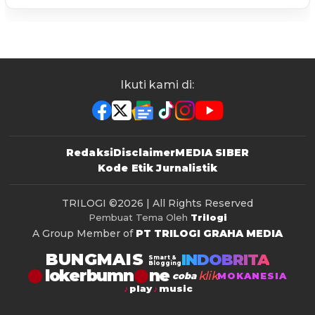
Ikuti kami di:
Redaksi
Disclaimer
MEDIA SIBER
Kode Etik Jurnalistik
TRILOGI
©2026 | All Rights Reserved
Pembuat Tema Oleh
Trilogi
A Group Member of
PT TRILOGI GRAHA MEDIA
BUNGMAIS
INDOBRITA
Smart &
Blogging
lokerbumn
klik
coba
MOKANESIA
play
music