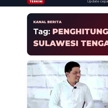
Update cepat: be
TERKINI
KANAL BERITA
Tag:
PENGHITUNG
SULAWESI TENG