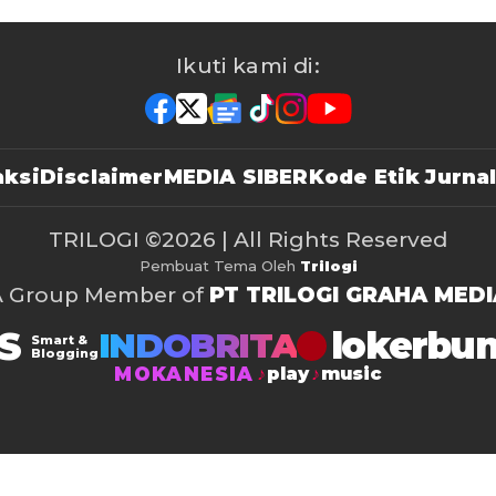
Ikuti kami di:
ksi
Disclaimer
MEDIA SIBER
Kode Etik Jurnal
TRILOGI
©2026 | All Rights Reserved
Pembuat Tema Oleh
Trilogi
A Group Member of
PT TRILOGI GRAHA MEDI
S
lokerbu
INDOBRITA
Smart &
Blogging
MOKANESIA
play
music