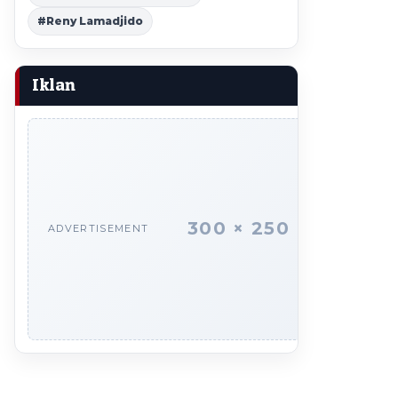
#Reny Lamadjido
Iklan
300 × 250
ADVERTISEMENT