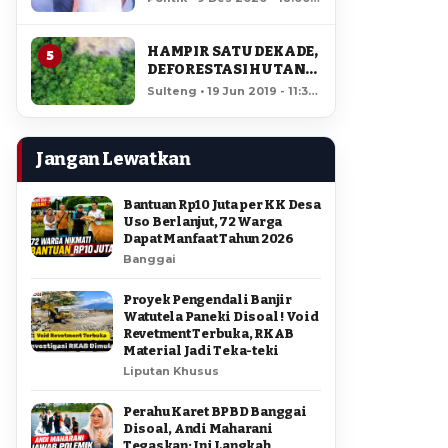
AMIR DI PILGUB
12,374 views
SULTENG
HAMPIR SATU DEKADE,
5
DEFORESTASI HUTAN
LORE LINDU MENCAPAI
Sulteng • 19 Jun 2019 - 11:34
7,923 HEKTAR
• 11,888 views
Jangan Lewatkan
Bantuan Rp10 Juta per KK Desa
Uso Berlanjut, 72 Warga
Dapat Manfaat Tahun 2026
Banggai
Proyek Pengendali Banjir
Watutela Paneki Disoal ! Void
Revetment Terbuka, RKAB
Material Jadi Teka-teki
Liputan Khusus
Perahu Karet BPBD Banggai
Disoal, Andi Maharani
Tegaskan: Ini Langkah