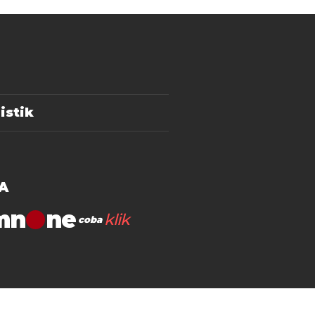
istik
A
mn
klik
coba