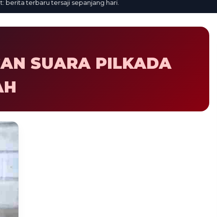
rita terbaru tersaji sepanjang hari.
AN SUARA PILKADA
AH