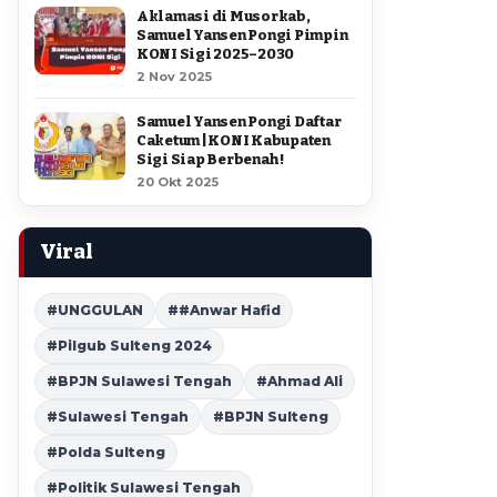
Aklamasi di Musorkab,
Samuel Yansen Pongi Pimpin
KONI Sigi 2025–2030
2 Nov 2025
Samuel Yansen Pongi Daftar
Caketum | KONI Kabupaten
Sigi Siap Berbenah !
20 Okt 2025
Viral
#UNGGULAN
##Anwar Hafid
#Pilgub Sulteng 2024
#BPJN Sulawesi Tengah
#Ahmad Ali
#Sulawesi Tengah
#BPJN Sulteng
#Polda Sulteng
#Politik Sulawesi Tengah