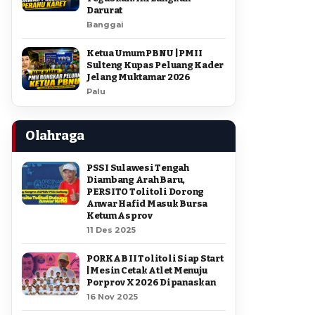
Darurat
Banggai
Ketua Umum PBNU | PMII
Sulteng Kupas Peluang Kader
Jelang Muktamar 2026
Palu
Olahraga
PSSI Sulawesi Tengah
Diambang Arah Baru,
PERSITO Tolitoli Dorong
Anwar Hafid Masuk Bursa
Ketum Asprov
11 Des 2025
PORKAB II Tolitoli Siap Start
| Mesin Cetak Atlet Menuju
Porprov X 2026 Dipanaskan
16 Nov 2025