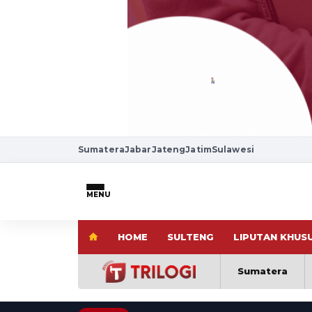
Sumatera
Jabar
Jateng
Jatim
Sulawesi
MENU
HOME
SULTENG
LIPUTAN KHUS
Sumatera